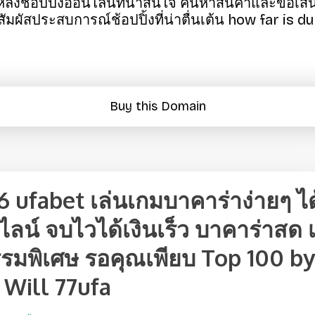
หล่งช้อปปิ้งออนไลน์ที่น่าสนใจ ค้นหาสินค้าและข้อเ
ัมผัสประสบการณ์ช้อปปิ้งที่น่าตื่นเต้น how far is d
Buy this Domain
 ufabet เล่นเกมบาคาร่าง่ายๆ ได
ลน์ จบไวได้เงินเร็ว บาคาร่าสด เ
รรมพิเศษ รอคุณเพียบ Top 100 by
Will 77ufa