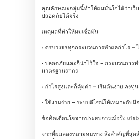
คุณลักษณะกลุ่มนี้ทำให้ผมมั่นใจได้ว่าเ
ปลอดภัยได้จริง
เหตุผลที่ทำให้ผมเชื่อมั่น
• ครบวงจรทุกกระบวนการทำผลกำไร – ไม่ต้
• ปลอดภัยและก็น่าไว้ใจ – กระบวนการทำ
มาตรฐานสากล
• กำไรสูงและก็คุ้มค่า – เริ่มต้นง่าย ล
• ใช้งานง่าย – ระบบดีไซน์ให้เหมาะกับม
ข้อคิดเตือนใจจากประสบการณ์จริง ufa
จากที่ผมลองหลายหนทาง สิ่งสำคัญที่สุ