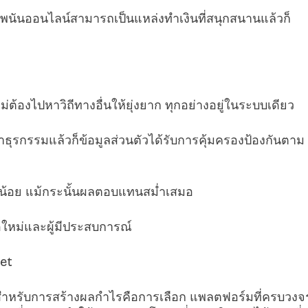
ว็บพนันออนไลน์สามารถเป็นแหล่งทำเงินที่สนุกสนานแล้วก็
องไปหาวิถีทางอื่นให้ยุ่งยาก ทุกอย่างอยู่ในระบบเดียว
ธุรกรรมแล้วก็ข้อมูลส่วนตัวได้รับการคุ้มครองป้องกันตาม
งทุนน้อย แม้กระนั้นผลตอบแทนสม่ำเสมอ
ือใหม่และผู้มีประสบการณ์
bet
ดสำหรับการสร้างผลกำไรคือการเลือก แพลตฟอร์มที่ครบวงจ