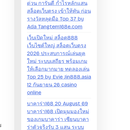
ด่วน การันตี กำไรหลักแสน
สล็อตเว็บตรง เข้าให้ทัน ก่อน
รางวัลหลุดมือ Top 37 by
Ada Tangtem168e.com
เว็บเปิดใหม่ สล็อต888
เว็บไซต์ใหญ่ สล็อตเว็บตรง
2026 ประสบการณ์เล่นยุค
ใหม่ ระบบเสถียร พร้อมเกม
ให้เลือกมากมาย ทดลองเล่น
Top 25 by Evie Jin888.asia
12 กันยายน 26 casino
online
บาคาร่า168 20 August 69
บาคาร่า168 เปิดมุมมองใหม่
ของเกมบาคาร่า เซียนบาคา
ร
ร่าตัวจริงรับ 3 แสน ระบบ