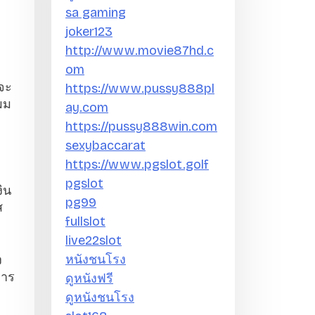
บ
sa gaming
:
joker123
http://www.movie87hd.c
om
จะ
https://www.pussy888pl
ผม
ay.com
https://pussy888win.com
sexybaccarat
https://www.pgslot.golf
pgslot
ิน
pg99
ส
fullslot
live22slot
หนังชนโรง
ง
การ
ดูหนังฟรี
ดูหนังชนโรง