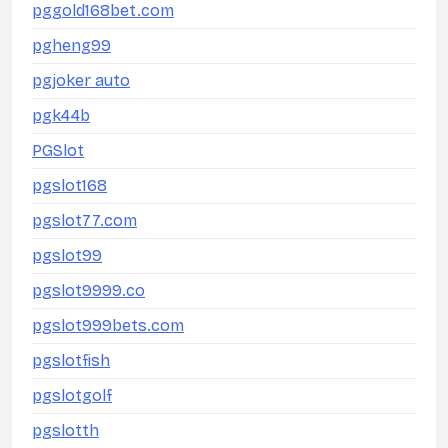
pggold168bet.com
pgheng99
pgjoker auto
pgk44b
PGSlot
pgslot168
pgslot77.com
pgslot99
pgslot9999.co
pgslot999bets.com
pgslotfish
pgslotgolf
pgslotth