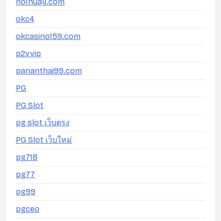
no1huay.com
okc4
okcasino159.com
p2vvip
pananthai99.com
PG
PG Slot
pg slot เว็บตรง
PG Slot เว็บใหม่
pg718
pg77
pg99
pgceo