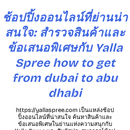
S
k
ช้อปปิ้งออนไลน์ที่ย่านน่า
i
p
สนใจ: สำรวจสินค้าและ
t
o
ข้อเสนอพิเศษกับ Yalla
c
o
n
Spree how to get
t
e
from dubai to abu
n
t
dhabi
https://yallaspree.com เป็นแหล่งช้อป
ปิ้งออนไลน์ที่น่าสนใจ ค้นหาสินค้าและ
ข้อเสนอพิเศษในย่านแห่งความสนุกกับ