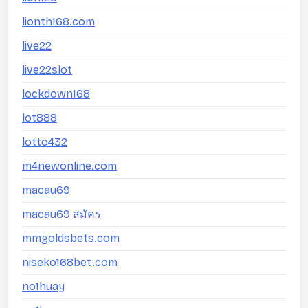
lionth168.com
live22
live22slot
lockdown168
lot888
lotto432
m4newonline.com
macau69
macau69 สมัคร
mmgoldsbets.com
niseko168bet.com
no1huay