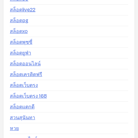
สล็อตlive22
สล็อตpg
สล็อตxo
สล็อตพุซซี่
สล็อตยูฟ่า
สล็อตออนไลน์
สล็อตเครดิตฟรี
สล็อตเว็บตรง
สล็อตเว็บตรง 168
สล็อตแตกดี
สวนสุนันทา
หวย