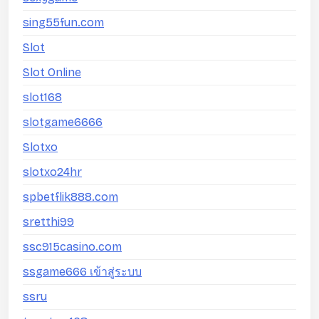
sing55fun.com
Slot
Slot Online
slot168
slotgame6666
Slotxo
slotxo24hr
spbetflik888.com
sretthi99
ssc915casino.com
ssgame666 เข้าสู่ระบบ
ssru