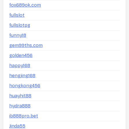
fox689ok.com
fullslot
fullslotpg
funny18
gem99ths.com
golden456
happy168
hengjing168
hongkong456
huayhit88
hydra888
ib888pro.bet
Jinda55