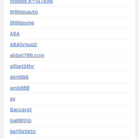
918kiss ดาวน์โหลด
918kissauto
918kissme
ABA
ABAGroup2
abbet789.com
allbet24hr
alot666
amb888
av
Baccarat
baj88thb
betflixtikto