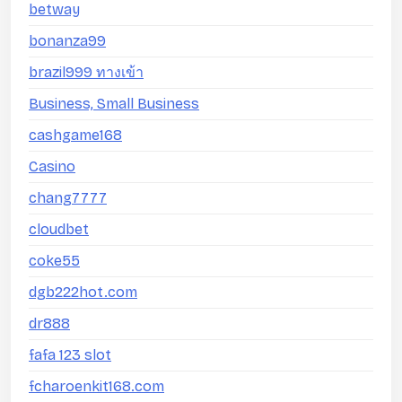
betway
bonanza99
brazil999 ทางเข้า
Business, Small Business
cashgame168
Casino
chang7777
cloudbet
coke55
dgb222hot.com
dr888
fafa 123 slot
fcharoenkit168.com