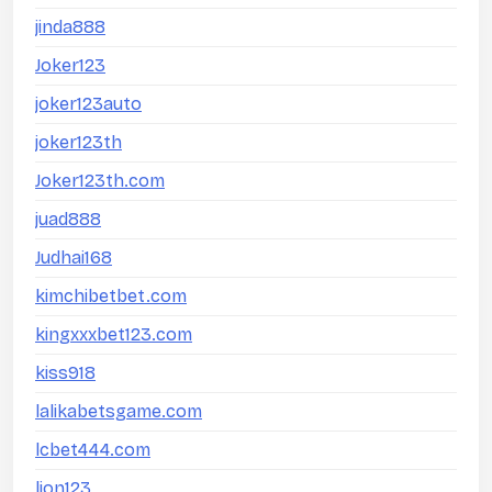
jinda888
Joker123
joker123auto
joker123th
Joker123th.com
juad888
Judhai168
kimchibetbet.com
kingxxxbet123.com
kiss918
lalikabetsgame.com
lcbet444.com
lion123