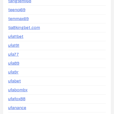
tangtem168
teenoi69
temmax69
tia8kingbet.com
ufa11bet
ufa191
ufa77
ufa89
ufa9r
ufabet
ufabombx
ufafox88
ufanance