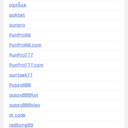
pgสล็อต
pokbet
punpro
PunPro66
PunPro66.com
PunPro777
PunPro777.com
puntaek77
Pussy888
pussy888fun
pussy888play
qr code
redkong89