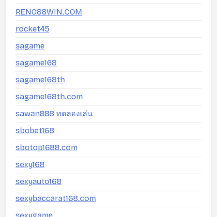
RENO88WIN.COM
rocket45
sagame
sagame168
sagame168th
sagame168th.com
sawan888 ทดลองเล่น
sbobet168
sbotop1688.com
sexy168
sexyauto168
sexybaccarat168.com
sexygame