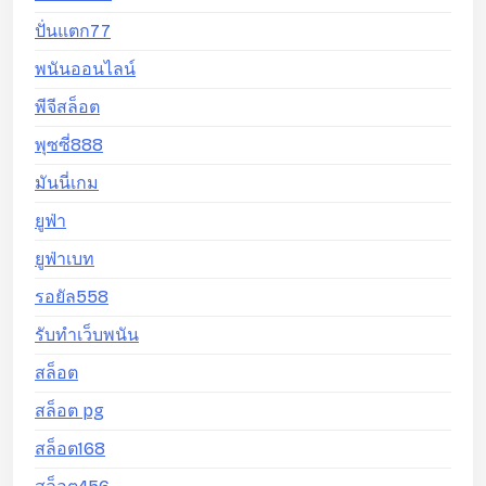
ปั่นแตก77
พนันออนไลน์
พีจีสล็อต
พุซซี่888
มันนี่เกม
ยูฟ่า
ยูฟ่าเบท
รอยัล558
รับทำเว็บพนัน
สล็อต
สล็อต pg
สล็อต168