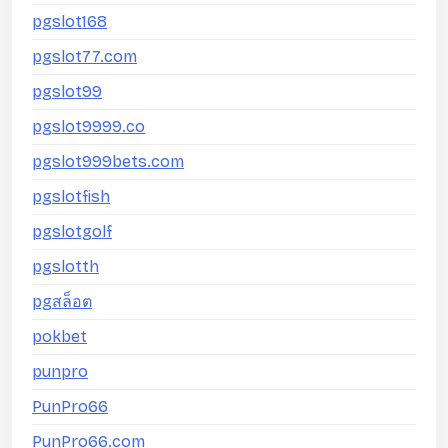
pgslot168
pgslot77.com
pgslot99
pgslot9999.co
pgslot999bets.com
pgslotfish
pgslotgolf
pgslotth
pgสล็อต
pokbet
punpro
PunPro66
PunPro66.com