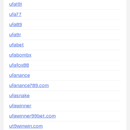
ufa191
ufa77
ufa89
ufa9r
ufabet
ufabombx
ufafox88
ufanance
ufanance789.com
ufasnake
ufawinner
ufawinner99bet.com
ut9winwin.com