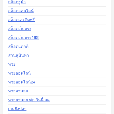
สล็อตยูฟ่า
สล็อตออนไลน์
สล็อตเครดิตฟรี
สล็อตเว็บตรง
สล็อตเว็บตรง 168
สล็อตแตกดี
สวนสุนันทา
หวย
หวยออนไลน์
หวยออนไลน์24
หวยฮานอย
หวยฮานอย vip วันนี้ สด
เกมยิงปลา