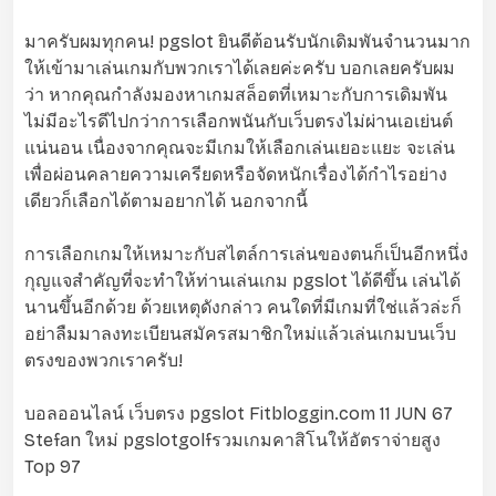
มาครับผมทุกคน! pgslot ยินดีต้อนรับนักเดิมพันจำนวนมาก
ให้เข้ามาเล่นเกมกับพวกเราได้เลยค่ะครับ บอกเลยครับผม
ว่า หากคุณกำลังมองหาเกมสล็อตที่เหมาะกับการเดิมพัน
ไม่มีอะไรดีไปกว่าการเลือกพนันกับเว็บตรงไม่ผ่านเอเย่นต์
แน่นอน เนื่องจากคุณจะมีเกมให้เลือกเล่นเยอะแยะ จะเล่น
เพื่อผ่อนคลายความเครียดหรือจัดหนักเรื่องได้กำไรอย่าง
เดียวก็เลือกได้ตามอยากได้ นอกจากนี้
การเลือกเกมให้เหมาะกับสไตล์การเล่นของตนก็เป็นอีกหนึ่ง
กุญแจสำคัญที่จะทำให้ท่านเล่นเกม pgslot ได้ดีขึ้น เล่นได้
นานขึ้นอีกด้วย ด้วยเหตุดังกล่าว คนใดที่มีเกมที่ใช่แล้วล่ะก็
อย่าลืมมาลงทะเบียนสมัครสมาชิกใหม่แล้วเล่นเกมบนเว็บ
ตรงของพวกเราครับ!
บอลออนไลน์ เว็บตรง pgslot Fitbloggin.com 11 JUN 67
Stefan ใหม่ pgslotgolfรวมเกมคาสิโนให้อัตราจ่ายสูง
Top 97