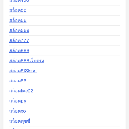
สล็อต456
สล็อต55
สล็อต66
สล็อต666
สล็อต777
สล็อต888
สล็อต888เว็บตรง
สล็อต918kiss
สล็อต99
สล็อตlive22
สล็อตpg
สล็อตxo
สล็อตพุซซี่