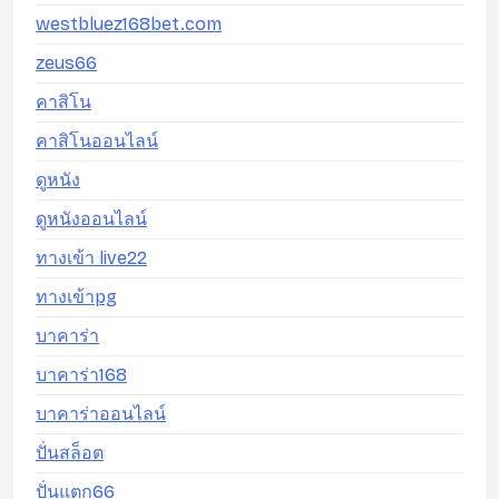
westbluez168bet.com
zeus66
คาสิโน
คาสิโนออนไลน์
ดูหนัง
ดูหนังออนไลน์
ทางเข้า live22
ทางเข้าpg
บาคาร่า
บาคาร่า168
บาคาร่าออนไลน์
ปั่นสล็อต
ปั่นแตก66