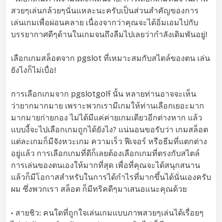
สวยๆเล่นกล้วยๆนั่นแหละนะครับเป็นส่วนสำคัญของการ
เล่นเกมเพื่อผ่อนคลาย เนื่องจากว่าคุณจะได้อิ่มเอมไปกับ
บรรยากาศดีๆด้านในเกมจนถึงลืมไปเลยว่ากำลังเดิมพันอยู่!
เลือกเกมสล็อตจาก pgslot ที่เหมาะสมกับสไตล์ของตน เล่น
ยังไงก็ไม่เบื่อ!
การเลือกเกมจาก pgslotgolf นั้น หลายท่านอาจจะเห็น
ว่ายากมากมาย เพราะพวกเรามีเกมให้ท่านเลือกเยอะมาก
มากมายก่ายกอง ไม่ได้มีแค่ค่ายเกมเดียวอีกต่างหาก แล้ว
แบบงี้จะไปเลือกเกมถูกได้ยังไง? แน่นอนขอรับว่า เกมสล็อต
แต่ละเกมก็มีจังหวะเกม ความเร็ว ฟีเจอร์ หรือธีมที่แตกต่าง
อยู่แล้ว การเลือกเกมที่ดีก็เลยต้องเลือกเกมที่ตรงกับสไตล์
การเล่นของตนเองให้มากที่สุด เพื่อที่คุณจะได้สนุกสนาน
แล้วก็มีโอกาสสำหรับในการได้กำไรที่มากขึ้นได้นั่นเองครับ
ผม ซึ่งพวกเรา สล็อต ก็มีทริคดีๆมาเสนอแนะคุณด้วย
• สายชิว: คนใดที่ถูกใจเล่นเกมแบบภาพสวยๆเล่นได้เรื่อยๆ