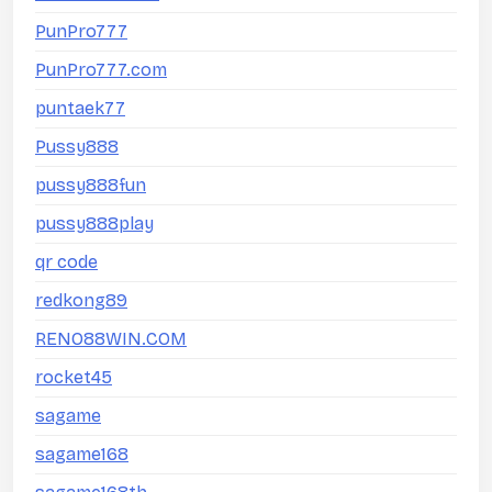
PunPro777
PunPro777.com
puntaek77
Pussy888
pussy888fun
pussy888play
qr code
redkong89
RENO88WIN.COM
rocket45
sagame
sagame168