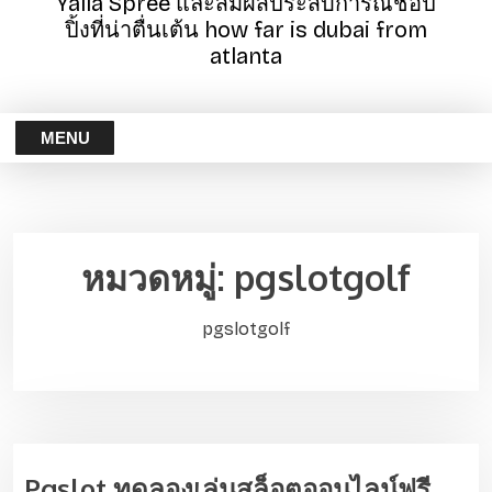
Yalla Spree และสัมผัสประสบการณ์ช้อป
ปิ้งที่น่าตื่นเต้น how far is dubai from
atlanta
MENU
หมวดหมู่:
pgslotgolf
pgslotgolf
Pgslot ทดลองเล่นสล็อตออนไลน์ฟรี