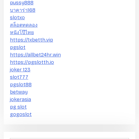
pussy888
บาคาร่า168
slotxo
สล็อตทดลอง
หนังโป๊ไทย
https://1xbetth.vip
pgslot
https://allbet24hr.win
https://pgslotth.io
joker 123
slot777
pgslot88
betway
jokerasia
pg slot
gogoslot