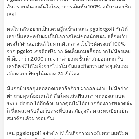
อันตราย มั่นอกมั่นใจในทุกการเดิมพัน 100% สมัครสมาชิก
เลย!
คนไหนกันอยากเป็นเศรษฐีก็เข้ามาเล่น pgslotgolf กันได้
เลย! นี่แหละครับผมเป็นโอกาสใหม่ของนักพนัน สล็อตเว็บ
ตรงไม่ผ่านเอเย่นต์ ไม่ผ่านตัวกลาง เว็บไซต์ตรงแท้ 100%
จาก pgslot เครดิตฟรีมาก จัดเต็มเกมสล็อตมากไม่น้อยเลย
ทีเดียวกว่า 2,000 เกมจากค่ายเกมชั้นนำสุดยอดมาก รับ
เครดิตฟรีได้ไม่ยั้งจากโปรโมชั่นและกิจกรรมต่างๆเล่นเกม
สล็อตแบบฟินๆได้ตลอด 24 ชั่วโมง
มีแอดมินรอดูแลตลอดเวลาอีกด้วย ฝากถอนง่าย ไม่มีอย่าง
ต่ำ สายทุนน้อยเล่นได้ มือใหม่เล่นฟินแน่ๆ ทดลองเล่นบน
ระบบ demo ได้อีกด้วย หากคุณไม่ได้อยากต้องการพลาดล่ะ
ก็ นี่แหละครับคือเว็บตรงที่ปลอดภัยสูงที่สุด ลงทะเบียนเป็น
สมาชิกแล้วมาจอยกัน!
เล่น pgslotgolf อย่างไรให้เป็นกิจกรรมระงับความเครียด