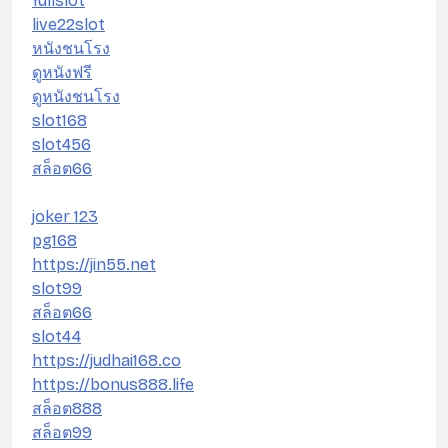
fullslot
live22slot
หนังชนโรง
ดูหนังฟรี
ดูหนังชนโรง
slot168
slot456
สล็อต66
joker 123
pg168
https://jin55.net
slot99
สล็อต66
slot44
https://judhai168.co
https://bonus888.life
สล็อต888
สล็อต99