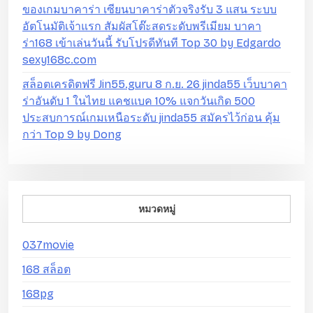
ของเกมบาคาร่า เซียนบาคาร่าตัวจริงรับ 3 แสน ระบบ
อัตโนมัติเจ้าแรก สัมผัสโต๊ะสดระดับพรีเมียม บาคา
ร่า168 เข้าเล่นวันนี้ รับโปรดีทันที Top 30 by Edgardo
sexy168c.com
สล็อตเครดิตฟรี Jin55.guru 8 ก.ย. 26 jinda55 เว็บบาคา
ร่าอันดับ 1 ในไทย แคชแบค 10% แจกวันเกิด 500
ประสบการณ์เกมเหนือระดับ jinda55 สมัครไว้ก่อน คุ้ม
กว่า Top 9 by Dong
หมวดหมู่
037movie
168 สล็อต
168pg