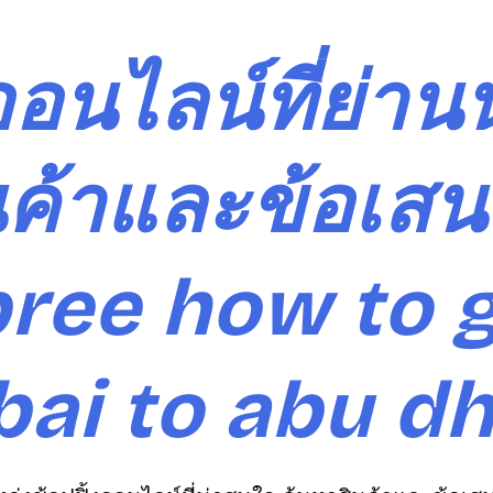
ออนไลน์ที่ย่าน
ค้าและข้อเสน
pree how to 
ai to abu d