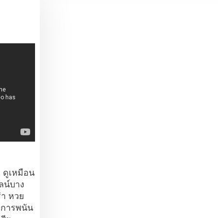
.
ดูเหมือน
ลน์บาง
่า หวย
ๆ การพนัน