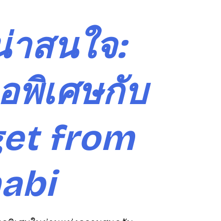
น่าสนใจ:
อพิเศษกับ
get from
habi