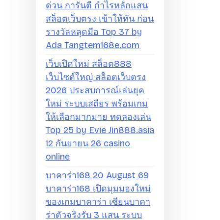
ด่วน การันตี กำไรหลักแสน
สล็อตเว็บตรง เข้าให้ทัน ก่อน
รางวัลหลุดมือ Top 37 by
Ada Tangtem168e.com
เว็บเปิดใหม่ สล็อต888
เว็บไซต์ใหญ่ สล็อตเว็บตรง
2026 ประสบการณ์เล่นยุค
ใหม่ ระบบเสถียร พร้อมเกม
ให้เลือกมากมาย ทดลองเล่น
Top 25 by Evie Jin888.asia
12 กันยายน 26 casino
online
บาคาร่า168 20 August 69
บาคาร่า168 เปิดมุมมองใหม่
ของเกมบาคาร่า เซียนบาคา
ร่าตัวจริงรับ 3 แสน ระบบ