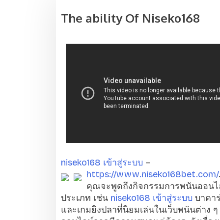
The ability Of Niseko168
niseko168 เข้าสู่ระบบ
–
https://www.niseko168bet.com/
คุณจะพูดถึงกิจกรรมการพนันออนไ
ประเภท เช่น
niseko168 เข้าสู่ระบบ
บาคาร
และเกมยิงปลาที่นิยมเล่นในเว็บพนันต่าง 