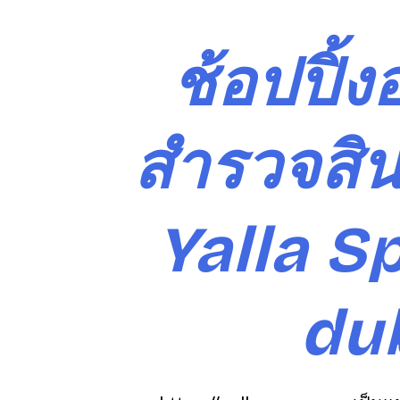
S
k
ช้อปปิ้ง
i
p
t
o
สำรวจสิน
c
o
n
Yalla S
t
e
n
t
dub