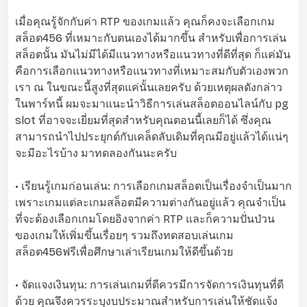
เมื่อคุณรู้จักกับค่า RTP ของเกมแล้ว คุณก็คงจะเลือกเกม
สล็อต456 ที่เหมาะกับตนเองได้มากขึ้น สำหรับเพื่อการเล่น
สล็อตนั้น มันไม่มีได้มีแนวทางหรือแนวทางที่ดีที่สุด ก็แค่มัน
คือการเลือกแนวทางหรือแนวทางที่เหมาะสมกับตัวเองพวก
เรา ณ ในขณะนี้สูงที่สุดแค่นั้นเลยครับ ด้วยเหตุผลดังกล่าว
ในพาร์ทนี้ ผมจะมาแนะนำวิธีการเล่นสล็อตออนไลน์กับ pg
slot ที่อาจจะเยี่ยมที่สุดสำหรับคุณตอนนี้เลยก็ได้ ซึ่งคุณ
สามารถนำไปประยุกต์กับเคล็ดลับเดิมที่คุณมีอยู่แล้วได้แน่ๆ
จะมีอะไรบ้าง มาทดลองกันนะครับ
• เรียนรู้เกมก่อนเล่น: การเลือกเกมสล็อตเป็นเรื่องจำเป็นมาก
เพราะเกมแต่ละเกมสล็อตมีความต่างกันอยู่แล้ว คุณจำเป็น
ที่จะต้องเลือกเกมโดยอิงจากค่า RTP และก็ความปั่นป่วน
ของเกมให้เพิ่มขึ้นเรื่อยๆ รวมถึงทดสอบเล่นเกม
สล็อต456ฟรีเพื่อศึกษาเล่าเรียนเกมให้ดีขึ้นด้วย
• จัดแจงเงินทุน: การเล่นเกมที่ดีควรมีการจัดการเงินทุนที่ดี
ด้วย คุณจึงควรระบุงบประมาณสำหรับการเล่นให้ชัดแจ้ง