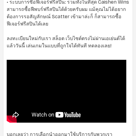
• ระบบการซื้อฟีเจอร์ฟรีสปิน: รวมทั้งในที่สุด Caishen Wins
สามารถซื้อฟีพบร์ฟรีสปินได้ด้วยครับผม แม้คุณไม่ได้อยาก
ต้องการรอสัญลักษณ์ Scatter เข้ามาล่ะก็ ก็สามารถซื้อ
ฟีเจอร์ฟรีสปินได้เลย
ลงทะเบียนใหม่กับเรา สล็อต เว็บไซต์ตรงไม่ผ่านเอเย่นต์ได้
แล้ววันนี้ เล่นเกมในแบบที่ถูกใจได้ทันที ทดลองเลย!
บอกเลยว่า การเลือกนำออกมาใช้บริการกับพวกเรา