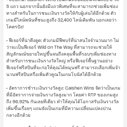
5 แถว นอกจากนั้นยังมีแถวพิเศษที่จะสามารถช่วยเพิ่มช่อง
ทางสำหรับในการชนะเงินรางวัลให้กับผู้เล่นได้อีกด้วย ตัว
เกมมีไลน์พนันที่ชนะสูงถึง 32,400 ไลน์เดิมพัน บอกเลยว่า
โคตรปัง!
• ฟีเจอร์ที่น่าดึงดูด: ตัวเกมมีฟีพบร์ที่น่าสนใจจำนวนมาก ไม่
ว่าจะเป็นฟีเจอร์ Wild on The Way ที่สามารถจะช่วยให้
สัญลักษณ์ขยายใหญ่ขึ้นจนถึงคลุมพื้นที่รอบๆเพิ่มช่องทาง
สำหรับการชนะเงินรางวัลใหญ่ หรือฟีเจอร์พื้นฐานอย่าง
ฟีเจอร์ฟรีสปินที่จะก่อให้คุณได้หมุนฟรี สามารถเลือกเพิ่มจำ
นวนฟรีสปินหรือเพิ่มตัวคูณในเกมโบนัสได้อีกด้วย
• อัตราการชำระเงินรางวัลสูง: Caishen Wins จัดว่าเป็นเกม
ที่มีอัตราการจ่ายเงินรางวัลสูงมาก โดยค่า RTP ของเกมสูง
ถึง 96.92% กันเลยทีเดียว ทำให้คุณได้โอกาสรับเงินรางวัล
เพิ่มขึ้นเรื่อยๆ แถมยังเป็นเกมที่มีความเปลี่ยนแปลงปาน
กลางอีกด้วย