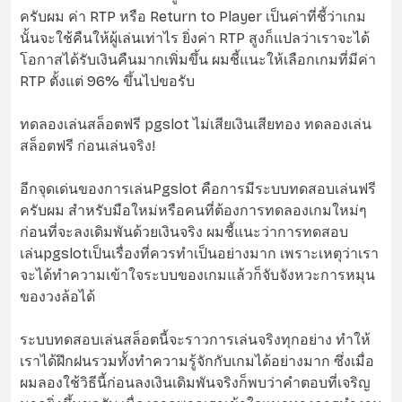
ครับผม ค่า RTP หรือ Return to Player เป็นค่าที่ชี้ว่าเกม
นั้นจะใช้คืนให้ผู้เล่นเท่าไร ยิ่งค่า RTP สูงก็แปลว่าเราจะได้
โอกาสได้รับเงินคืนมากเพิ่มขึ้น ผมชี้แนะให้เลือกเกมที่มีค่า
RTP ตั้งแต่ 96% ขึ้นไปขอรับ
ทดลองเล่นสล็อตฟรี pgslot ไม่เสียเงินเสียทอง ทดลองเล่น
สล็อตฟรี ก่อนเล่นจริง!
อีกจุดเด่นของการเล่นPgslot คือการมีระบบทดสอบเล่นฟรี
ครับผม สำหรับมือใหม่หรือคนที่ต้องการทดลองเกมใหม่ๆ
ก่อนที่จะลงเดิมพันด้วยเงินจริง ผมชี้แนะว่าการทดสอบ
เล่นpgslotเป็นเรื่องที่ควรทำเป็นอย่างมาก เพราะเหตุว่าเรา
จะได้ทำความเข้าใจระบบของเกมแล้วก็จับจังหวะการหมุน
ของวงล้อได้
ระบบทดสอบเล่นสล็อตนี้จะราวการเล่นจริงทุกอย่าง ทำให้
เราได้ฝึกฝนรวมทั้งทำความรู้จักกับเกมได้อย่างมาก ซึ่งเมื่อ
ผมลองใช้วิธีนี้ก่อนลงเงินเดิมพันจริงก็พบว่าคำตอบที่เจริญ