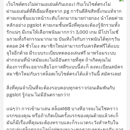
เว็บไซต์ตรงไม่ผ่านเอเย่นต์กันเถอะ! กับเว็บไซต์ตรงไม่
ผ่านเอเย่นต์ที่ดีเยี่ยมที่สุดจาก pg การันตีลิขสิทธิ์เกมแท้จาก
ค่ายเกมชั้นแนวหน้าระดับโลกมากมายก่ายกอง นำโดยค่าย
หลักอย่าง pgslot ค่ายเกมชั้นหนึ่งที่คุณจะต้องรู้จักรวมทั้ง
รักแน่ๆ มีเกมให้เลือกพนันมากกว่า 3,000 เกม มีโปรโมชั่
นรวมทั้งกิจกรรมมากมาย บันเทิงใจกับการพนันได้ทุกๆวัน
ตลอด 24 ชั่วโมง สมาชิกใหม่สามารถรับเครดิตฟรีได้แบบ
จุใจอีกด้วย มีระบบระเบียบทดลองเล่นฟรี มาพร้อมระบบ
ฝากถอนที่นำสมัยและไม่มีอันตรายที่สุด ถ้าเกิดคุณไม่
ต้องการที่จะอยากเสียโอกาสดีๆแบบนี้ล่ะก็ ลงทะเบียนสมัคร
สมาชิกใหม่กับเราสล็อตเว็บไซต์ตรงได้แล้ววันนี้ สมัครเลย!
สิ่งที่คุณจำเป็นที่จะต้องรอบคอบทุกคราวก่อนเดิมพันกับ
pgslot รู้ก่อน ไม่มีอันตรายกว่า!
แน่ๆว่า การเข้ามาเล่น สล็อต168 บางทีอาจจะไม่ใช่คราว
แรกของคุณ หรือถ้าเกิดเป็นครั้งแรกของคุณด้วยแล้วล่ะก็
มันก็มีเรื่องที่คุณจะต้องทราบและก็ระแวดระวังสำหรับใน
การเล่นสล็อตออนไลน์อยู่พอเหมาะพอควรเลยล่ะขอรับ การ