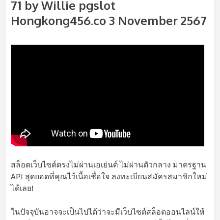
71 by Willie pgslot
Hongkong456.co 3 November 2567
สล็อตเว็บไซต์ตรงไม่ผ่านเอเย่นต์ ไม่ผ่านตัวกลาง มาตรฐาน
API สุดยอดที่คุณไว้เนื้อเชื่อใจ ลงทะเบียนสมัครสมาชิกใหม่
ได้เลย!
ในปัจจุบันอาจจะเป็นไปได้ว่าจะมีเว็บไซต์สล็อตออนไลน์ให้