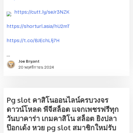
https://cutt.ly/seJr3NZK
https://shorturl.asia/hU2mT
https://t.co/BJEchLfj7H
…
Joe Bryant
20 พฤศจิกายน 2024
Pg slot คาสิโนออนไลน์ครบวงจร
ดาวน์โหลด พีจีสล็อต แจกเพชรฟรีทุก
วันบาคาร่า เกมคาสิโน สล็อต ยิงปลา
ป๊อกเด้ง หวย pg slot สมาชิกใหม่รับ