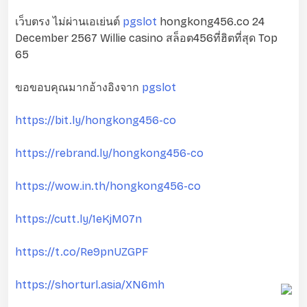
เว็บตรง ไม่ผ่านเอเย่นต์
pgslot
hongkong456.co 24
December 2567 Willie casino สล็อต456ที่ฮิตที่สุด Top
65
ขอขอบคุณมากอ้างอิงจาก
pgslot
https://bit.ly/hongkong456-co
https://rebrand.ly/hongkong456-co
https://wow.in.th/hongkong456-co
https://cutt.ly/1eKjM07n
https://t.co/Re9pnUZGPF
https://shorturl.asia/XN6mh