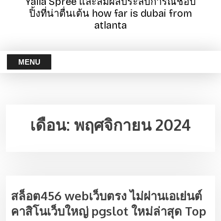
Yalla Spree และสัมผัสประสบการณ์ช้อป
ปิ้งที่น่าตื่นเต้น how far is dubai from
atlanta
MENU
เดือน:
พฤศจิกายน 2024
สล็อต456 webเว็บตรง ไม่ผ่านเอเย่นต์
คาสิโนเว็บใหญ่ pgslot ใหม่ล่าสุด Top