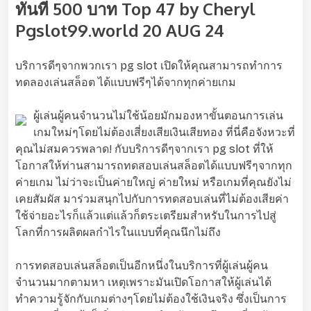
ทันที 500 บาท Top 47 by Cheryl
Pgslot99.world 20 AUG 24
บริการดีๆจากพวกเรา pg slot เปิดให้คุณสามารถทำการ
ทดลองเล่นสล็อต ได้แบบฟรีๆได้จากทุกค่ายเกม
ผู้เล่นผู้คนจำนวนไม่ใช้น้อยมักมองหาขั้นตอนการเล่น
เกมใหม่ๆโดยไม่ต้องเสี่ยงเสียเงินเสียทอง ที่นี่คือจังหวะที่
คุณไม่สมควรพลาด! กับบริการดีๆจากเรา pg slot ที่ให้
โอกาสให้ท่านสามารถทดสอบเล่นสล็อตได้แบบฟรีๆจากทุก
ค่ายเกม ไม่ว่าจะเป็นค่ายใหญ่ ค่ายใหม่ หรือเกมที่คุณยังไม่
เคยสัมผัส มาร่วมสนุกไปกับการทดสอบเล่นที่ไม่ต้องเสียค่า
ใช้จ่ายอะไรก็แล้วแต่แล้วก็ตระเตรียมสำหรับในการไปสู่
โลกที่การผลิตผลกำไรในแบบที่คุณนึกไม่ถึง
การทดสอบเล่นสล็อตเป็นอีกหนึ่งในบริการที่ผู้เล่นผู้คน
จำนวนมากตามหา เหตุเพราะมันเปิดโอกาสให้ผู้เล่นได้
ทำความรู้จักกับเกมต่างๆโดยไม่ต้องใช้เงินจริง ซึ่งเป็นการ