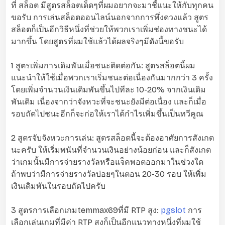
ที่ สล็อต มีสูตรสล็อตเด็ดๆที่ผมอยากจะมาชี้แนะให้กับทุกคน
ขอรับ การเล่นสล็อตออนไลน์นอกจากการพึ่งดวงแล้ว สูตร
สล็อตก็เป็นอีกวิธีหนึ่งที่ช่วยให้พวกเราเพิ่มช่องทางชนะได้
มากขึ้น โดยสูตรที่ผมใช้แล้วได้ผลจริงๆมีดังนี้ขอรับ
1 สูตรเพิ่มการเดิมพันเมื่อชนะติดต่อกัน: สูตรสล็อตนี้ผม
แนะนำให้ใช้เมื่อพวกเราเริ่มชนะต่อเนื่องกันมากกว่า 3 ครั้ง
โดยเพิ่มจำนวนเงินเดิมพันขึ้นไปทีละ 10-20% จากเงินเดิม
พันเดิม เนื่องจากว่าจังหวะที่จะชนะยังมีต่อเนื่อง และก็เมื่อ
รอบถัดไปชนะอีกก็จะก่อให้เราได้กำไรเพิ่มขึ้นเป็นทวีคูณ
2 สูตรจับจังหวะการเล่น: สูตรสล็อตนี้จะต้องอาศัยการสังเกต
นะครับ ให้เริ่มพนันที่จำนวนเงินอย่างน้อยก่อน และก็สังเกต
ว่าเกมนั้นมีการจ่ายรางวัลหรือแจ็คพอตออกมาในช่วงใด
ถ้าพบว่ามีการจ่ายรางวัลบ่อยๆในตอน 20-30 รอบ ให้เพิ่ม
เงินเดิมพันในรอบถัดไปครับ
3 สูตรการเลือกเกมtemmax69ที่มี RTP สูง:
pgslot
การ
เลือกเล่นเกมที่มีค่า RTP สูงก็เป็นอีกแนวทางหนึ่งที่ผมใช้