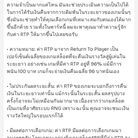
ความจำเป็นมากแค่ไหน มันจะช่วยประเมินความเป็นไปได้
ในการได้รับเงินคืนจากการเดิมพันในระยะยาวของเกมนั้นๆ
ซึ่งมันจะช่วยทำให้คุณเลือกเกมที่เหมาะสมกับตนเองได้มาก
ขึ้นอีกด้วย รวมทั้งในพาร์ทนี้ ผมจะพาคุณมาทำความรู้จัก
กับค่า RTP ให้มากขึ้นไปเลยขอรับ
• ความหมาย: ค่า RTP มาจาก Return To Player เป็น
เปอร์เซ็นต์เฉลี่ยของเกมสล็อตที่จะคืนเงินรางวัลสู่ผู้เล่นใน
ระยะยาว อย่างเช่น เกมที่มีค่า RTP อยู่ที่ 96% แม้มีการ
พนัน 100 บาท เกมก็จะจ่ายเงินคืนเฉลี่ย 96 บาทนั่นเอง
• ไม่ประกันผลระยะสั้น: ค่า RTP ของเกมจะบอกถึงการคืน
เงินในระยะยาวเท่านั้น แม้กระนั้นในระยะสั้น ผลสรุปบาง
ครั้งก็อาจจะไม่เหมือนกันมากมาย เนื่องจากว่าเกมสล็อต
เป็นเกมที่อาศัยระบบ RNG เพราะฉะนั้น คุณอาจจะชนะเงิน
รางวัลใหญ่ในรอบแรกก็ได้
• มีผลต่อการเลือกเกม: ค่า RTP มีผลต่อการเลือกเกมมา
กมายๆครับ โดยเฉพาะอย่างยิ่งเกมสล็อต456ที่มีค่า RTP สูง