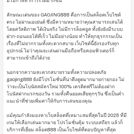
มีโอกาสทำกำไรได้มากขึ้น
ลักษณะเด่นของ GAOJING888 คือการเป็นสล็อตเว็บไซต์
ตรง ไม่ผ่านเอเย่นต์ ซึ่งมีความหมายว่าคุณสามารถเล่นได้
โดยสวัสดิภาพ ได้เงินจริง ไม่มีการล็อคยูส ทั้งยังยังมีระบบ
ฝาก-ถอนออโต้ที่เร็ว ไม่มีอย่างน้อย ทำให้ทุกธุรกรรมเป็น
เรื่องที่ไม่ยากรวมทั้งสะดวกสบาย เว็บไซต์นี้ยังรองรับทุก
อุปกรณ์ ไม่ว่าคุณจะเล่นผ่านมือถือหรือคอมพิวเตอร์ก็
สามารถเข้าถึงได้ง่าย
นอกจากความสะดวกสบายรวมทั้งความปลอดภัย
gaojing888 ยังมีโปรโมชั่นที่น่าดึงดูดมากมายก่ายกอง ไม่
ว่าจะเป็นโบนัสสมัครใหม่ 100% เครดิตฟรีไม่ต้องฝาก
โบนัสฝากแรกของวัน รวมทั้งคืนยอดเสียทุกๆวัน ซึ่งเป็นคำ
แนะนำที่ช่วยเพิ่มค่าให้กับการเล่นของคุณ
แม้คุณกำลังมองหาเว็บสล็อตที่เหมาะสมที่สุดในปี 2025 ที่มี
เกมให้เลือกเล่นมากมาย โปรโมชั่นคุ้ม ระบบเสถียร แล้วก็
บริการที่เยี่ยม สล็อต888 เป็นเว็บไซต์ที่ตอบปัญหาที่สุด