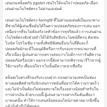
เล่นเกมสล็อตกับ pgslot เช่นไรให้แน่ใจว่าปลอดภัย เลือก
เล่นผ่านเว็บไซต์ตรง ไม่ผ่านเอเย่นต์
เล่นผ่านเว็บไซต์ตรง funny18 ที่ไม่ผ่านเอเย่นต์เป็นแนวทาง
ที่ช่วยให้ผู้เล่นเชื่อมั่นได้ในความปลอดภัยของการเล่น นอก
เหนือจากที่จะไม่ต้องกังวลหัวข้อการทุจริตแล้ว การเล่นผ่าน
เว็บไซต์ตรงยังช่วยทำให้ได้รับสิทธิประโยชน์ที่ครบ ดังเช่น
โบนัส โปรโมชั่น รวมทั้งสิทธิพิเศษอื่นๆเว็บที่ดีและก็
ปลอดภัยมักจะมีใบอนุมัติหรือการรับรองจากหน่วยงานที่
เกี่ยวเนื่อง ผู้เล่นสามารถตรวจสอบว่าเว็บมีการการันตีความ
ปลอดภัยหรือเปล่า นอกจากนี้ยังสามารถพิจารณารีวิวจากผู้
ใช้งานจริง เพื่อแน่ใจว่าเว็บนั้นมีความน่าเชื่อถือ
สล็อตเว็บตรงที่รองรับระบบฝาก-ถอนผ่านวอเลทเป็นช่อง
ทางยอดฮิตสำหรับนักเล่นการพนันที่อยากได้ความรวดเร็ว
และไม่จำเป็นต้องไม่ค่อยสบายใจเรื่องอย่างน้อยสำหรับใน
การฝากเงิน ด้วยระบบนี้ ผู้เล่นสามารถฝากเริ่มต้นเพียง 1
บาทแค่นั้น ทำให้การเล่นสล็อตออนไลน์ง่ายดายมากยิ่งขึ้น
แล้วก็เข้าถึงได้ทุกคน