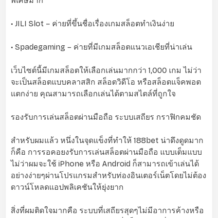
พิเศษมาก
• JILI Slot – ค่ายที่ขึ้นชื่อเรื่องเกมสล็อตทำเงินง่าย
• Spadegaming – ค่ายที่มีเกมสล็อตแนวเอเชียที่น่าเล่น
เว็บไซต์นี้มีเกมสล็อตให้เลือกเล่นมากกว่า 1,000 เกม ไม่ว่า
จะเป็นสล็อตแบบคลาสสิก สล็อตวิดีโอ หรือสล็อตแจ็คพอต
แตกง่าย คุณสามารถเลือกเล่นได้ตามสไตล์ที่ถูกใจ
รองรับการเล่นสล็อตผ่านมือถือ ระบบเสถียร กราฟิกคมชัด
สำหรับผมแล้ว หนึ่งในจุดแข็งที่ทำให้ 188bet น่าดึงดูดมาก
ก็คือ การรอคอยงรับการเล่นสล็อตผ่านมือถือ แบบเต็มแบบ
ไม่ว่าผมจะใช้ iPhone หรือ Android ก็สามารถเข้าเล่นได้
อย่างง่ายๆผ่านโปรแกรมสำหรับท่องอินเตอร์เน็ตโดยไม่ต้อง
ดาวน์โหลดแอปพลิเคชันให้ยุ่งยาก
สิ่งที่ผมติดใจมากคือ ระบบที่เสถียรสุดๆไม่มีอาการค้างหรือ