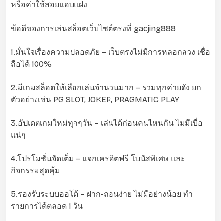
หรือค่าใช้สอยแอบแฝง
ข้อดีของการเล่นสล็อตเว็บไซต์ตรงที่ gaojing888
1.มั่นใจเรื่องความปลอดภัย – เว็บตรงไม่มีการหลอกลวง เชื่อ
ถือได้ 100%
2.มีเกมสล็อตให้เลือกเล่นจำนวนมาก – รวมทุกค่ายดัง ยก
ตัวอย่างเช่น PG SLOT, JOKER, PRAGMATIC PLAY
3.อัปเดตเกมใหม่ทุกๆวัน – เล่นได้ก่อนคนไหนกัน ไม่มีเบื่อ
แน่ๆ
4.โปรโมชั่นจัดเต็ม – แจกเครดิตฟรี โบนัสพิเศษ และ
กิจกรรมสุดคุ้ม
5.รองรับระบบออโต้ – ฝาก-ถอนง่าย ไม่มีอย่างน้อย ทำ
รายการได้ตลอด 1 วัน