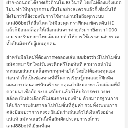
ฝาก-ถอนออโต้รวดเร็วด้านใน 10 วินาที โดยไม่ต้องแจ้งแอด
ไม่น ทำให้ทุกธุรกรรมเป็นไปอย่างสะดวกแล้วก็เชื่อมั่นได้
ยิ่งไปกว่านี้ยังรองรับการใช้งานผ่านมือถือทุกระบบ
เล่น188betได้ลื่นไหล ไม่มีสะดุด กราฟิกคมชัดระดับ HD
แล้วก็มีเกมสล็อตให้เลือกเล่นจากค่ายดังมากยิ่งกว่า 1,000
เกม รองรับภาษาไทยเต็มแบบทำให้การใช้แรงงานง่ายรวม
ทั้งเป็นมิตรกับผู้เล่นทุกคน
สำหรับมือใหม่ที่ต้องการทดลองเล่น 188betth มีโปรโมชั่น
สมัครสมาชิกใหม่รับเครดิตฟรีโดยทันที สามารถนำไป
ทดสอบเล่นเกมสล็อตจากทุกค่ายได้ โดยไม่ต้องลงทุนเอง
ก่อน ทำให้เป็นช่องทางที่ดีในการเรียนรู้เกมและก็ฝึกหัด
แผนการก่อนลงพนันจริง หากคุณกำลังมองหาเว็บสล็อตที่มี
ความน่าเชื่อถือ ระบบเสถียร แล้วก็ให้บริการครบวงจร
สล็อต เป็นตัวเลือกที่ไม่สมควรมองข้าม ด้วยมาตรฐานการ
ให้บริการระดับสากล โปรโมชั่นที่คุ้มค่า รวมทั้งระบบการ
คลังป้อมปราการคงจะ ยืนยันว่าเล่นแล้วได้เงินจริงอย่าง
แน่แท้ สมัครเลยวันนี้เพื่อสัมผัสประสบการณ์การ
เล่น188betที่เยี่ยมที่สุด