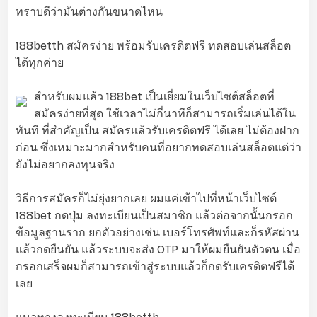
ทราบดีว่ามันต่างกันขนาดไหน
188betth สมัครง่าย พร้อมรับเครดิตฟรี ทดสอบเล่นสล็อต
ได้ทุกค่าย
สำหรับผมแล้ว 188bet เป็นเยี่ยมในเว็บไซต์สล็อตที่
สมัครง่ายที่สุด ใช้เวลาไม่กี่นาทีก็สามารถเริ่มเล่นได้ใน
ทันที ที่สำคัญเป็น สมัครแล้วรับเครดิตฟรี ได้เลย ไม่ต้องฝาก
ก่อน ซึ่งเหมาะมากสำหรับคนที่อยากทดสอบเล่นสล็อตแต่ว่า
ยังไม่อยากลงทุนจริง
วิธีการสมัครก็ไม่ยุ่งยากเลย ผมแค่เข้าไปที่หน้าเว็บไซต์
188bet กดปุ่ม ลงทะเบียนเป็นสมาชิก แล้วต่อจากนั้นกรอก
ข้อมูลฐานราก ยกตัวอย่างเช่น เบอร์โทรศัพท์และก็รหัสผ่าน
แล้วกดยืนยัน แล้วระบบจะส่ง OTP มาให้ผมยืนยันตัวตน เมื่อ
กรอกเสร็จผมก็สามารถเข้าสู่ระบบแล้วก็กดรับเครดิตฟรีได้
เลย