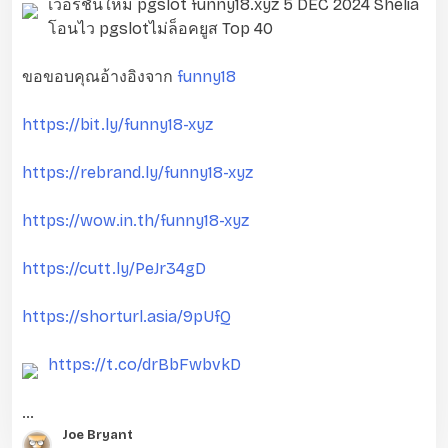
เว่อร์ชั่นใหม่ pgslot funny18.xyz 5 DEC 2024 Shelia
โอนไว pgslotไม่ล็อคยูส Top 40
ขอขอบคุณอ้างอิงจาก
funny18
https://bit.ly/funny18-xyz
https://rebrand.ly/funny18-xyz
https://wow.in.th/funny18-xyz
https://cutt.ly/PeJr34gD
https://shorturl.asia/9pUfQ
https://t.co/drBbFwbvkD
…
Joe Bryant