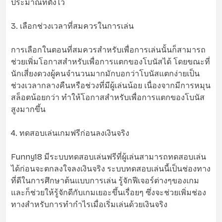
ประมาณที่ตั้งไว้
3. เลือกช่วงเวลาที่สมควรในการเล่น
การเลือกในตอนที่สมควรสำหรับเพื่อการเล่นนั้นก็สามารถ
ช่วยเพิ่มโอกาสสำหรับเพื่อการแตกของโบนัสได้ โดยขณะที่
นักเสี่ยงดวงผู้คนจำนวนมากมักบอกว่าโบนัสแตกง่ายเป็น
ช่วงเวลากลางคืนหรือช่วงที่มีผู้เล่นน้อย เนื่องจากมีการหมุน
สล็อตน้อยกว่า ทำให้โอกาสสำหรับเพื่อการแตกของโบนัส
สูงมากขึ้น
4. ทดสอบเล่นเกมฟรีก่อนลงเงินจริง
Funny18 มีระบบทดสอบเล่นฟรีที่ผู้เล่นสามารถทดสอบเล่น
ได้ก่อนจะตกลงใจลงเงินจริง ระบบทดสอบเล่นนี้เป็นช่องทาง
ที่ดีในการศึกษาต้นแบบการเล่น รู้จักฟีเจอร์ต่างๆของเกม
และก็ช่วยให้รู้จักดีกับเกมเยอะขึ้นเรื่อยๆ ซึ่งจะช่วยเพิ่มช่อง
ทางสำหรับการทำกำไรเมื่อเริ่มเล่นด้วยเงินจริง