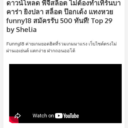
ดาวน์โหลด พีจีสล็อต ไม่ต้องทำเทิร์นบา
คาร่า ยิงปลา สล็อต ป๊อกเด้ง แทงหวย
funny18 สมัครรับ 500 ทันที! Top 29
by Shelia
Funny18 ค่ายเกมยอดฮิตที่รวมเกมมาแรง เว็บไซต์ตรงไม่
ผ่านเอเย่นต์ แตกง่าย ฝากถอนออโต้