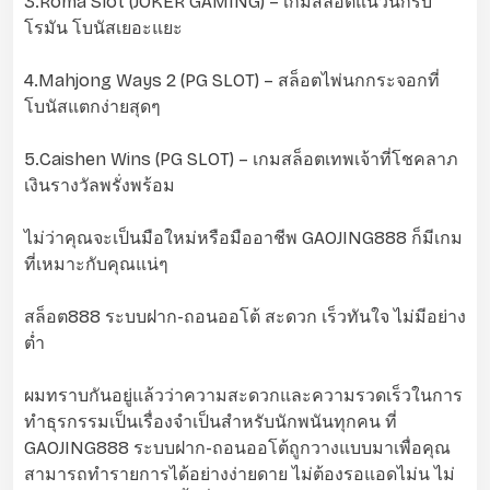
3.Roma Slot (JOKER GAMING) – เกมสล็อตแนวนักรบ
โรมัน โบนัสเยอะแยะ
4.Mahjong Ways 2 (PG SLOT) – สล็อตไพ่นกกระจอกที่
โบนัสแตกง่ายสุดๆ
5.Caishen Wins (PG SLOT) – เกมสล็อตเทพเจ้าที่โชคลาภ
เงินรางวัลพรั่งพร้อม
ไม่ว่าคุณจะเป็นมือใหม่หรือมืออาชีพ GAOJING888 ก็มีเกม
ที่เหมาะกับคุณแน่ๆ
สล็อต888 ระบบฝาก-ถอนออโต้ สะดวก เร็วทันใจ ไม่มีอย่าง
ต่ำ
ผมทราบกันอยู่แล้วว่าความสะดวกและความรวดเร็วในการ
ทำธุรกรรมเป็นเรื่องจำเป็นสำหรับนักพนันทุกคน ที่
GAOJING888 ระบบฝาก-ถอนออโต้ถูกวางแบบมาเพื่อคุณ
สามารถทำรายการได้อย่างง่ายดาย ไม่ต้องรอแอดไม่น ไม่