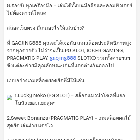
6.รองรับทุกเครื่องมือ – เล่นได้ทั้งบนมือถือและคอมพิวเตอร์
ไม่ต้องดาวน์โหลด
สล็อตเว็บตรง มีเกมอะไรให้เล่นบ้าง?
ที่ GAOJING888 คุณจะได้เจอกับ เกมสล็อตประสิทธิภาพสูง
จากทุกค่ายดัง ไม่ว่าจะเป็น PG SLOT, JOKER GAMING,
PRAGMATIC PLAY,
gaojing888
SLOTXO รวมทั้งค่ายฯลฯ
ซึ่งแต่ละค่ายมีคุณลักษณะเด่นที่แตกต่างกันออกไป
แบบอย่างเกมสล็อตยอดฮิตที่มีให้เล่น
1.Lucky Neko (PG SLOT) – สล็อตแมวนำโชคที่แจก
โบนัสเยอะแยะสุดๆ
2.Sweet Bonanza (PRAGMATIC PLAY) – เกมสล็อตผลไม้
สุดฮิต เล่นง่าย แตกไว