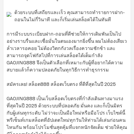
ด้วยระบบที่เสถียรและเร็ว คุณสามารถทำรายการฝาก-
ถอนในไม่กี่วินาที และก็เริ่มเล่นสล็อตได้ในทันที
การมีระบบระเบียบฝาก-ถอนที่ดีช่วยให้การเดิมพันเป็นไป
อย่างราบรื่นและเชื่อมั่นในตนเองมากยิ่งขึ้น ผมไม่ต้องเสียเว
ล่ำเวลารอคอย ไม่ต้องวิตกกังวลเรื่องความชักช้า และ
สามารถจุดโฟกัสไปที่การเล่นสล็อตได้เต็มกำลัง
GAOJING888 จึงเป็นตัวเลือกที่เหมาะกับผู้ที่อยากได้ความ
สบายแล้วก็ความปลอดภัยในทุกวิธีการทำธุรกรรม
สมัครเลย! สล็อต888 สล็อตเว็บตรง ที่ดีที่สุดในปี 2025
GAOJING888 เป็นเว็บสล็อตเว็บตรงที่กำลังเดินทางมาแรง
ที่สุดในปี 2025 ด้วยระบบที่ปลอดภัย มั่นคง และก็เป็นมิตร
กับผู้เล่นทุกระดับ ไม่ว่าจะเป็นมือใหม่หรือมือโปร เว็บไซต์นี้
พรีเซ็นท์เกมสล็อตที่อัปเดตใหม่ทุกวันให้ท่านได้เล่นก่อนคน
ไหนกัน พร้อมโปรโมชั่นสุดคุ้มที่แจกหนักจัดเต็ม ช่วยให้คุณ