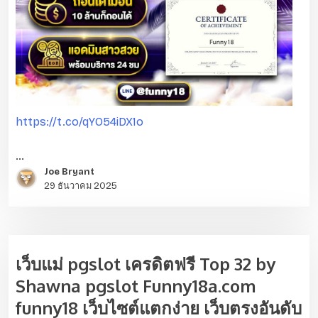
https://t.co/qYO54iDX1o
…
Joe Bryant
29 ธันวาคม 2025
เว็บแม่ pgslot เครดิตฟรี Top 32 by
Shawna pgslot Funny18a.com
funny18 เว็บไซต์แตกง่าย เว็บตรงอันดับ