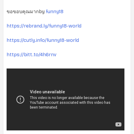
ขอขอบคุณมากby
funny18
https://rebrand.ly/funny18-world
https://cutly.info/funny18-world
https://bitt.to/4h6rnv