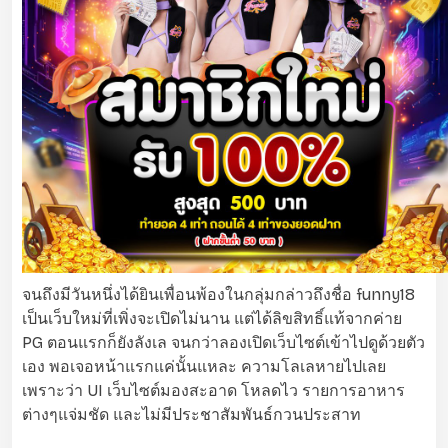
จนถึงมีวันหนึ่งได้ยินเพื่อนพ้องในกลุ่มกล่าวถึงชื่อ funny18
เป็นเว็บใหม่ที่เพิ่งจะเปิดไม่นาน แต่ได้ลิขสิทธิ์แท้จากค่าย
PG ตอนแรกก็ยังลังเล จนกว่าลองเปิดเว็บไซต์เข้าไปดูด้วยตัว
เอง พอเจอหน้าแรกแค่นั้นแหละ ความโลเลหายไปเลย
เพราะว่า UI เว็บไซต์มองสะอาด โหลดไว รายการอาหาร
ต่างๆแจ่มชัด และไม่มีประชาสัมพันธ์กวนประสาท