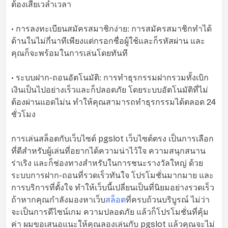
ต้องเสียเวล่ำเวลา
• การลงทะเบียนสมัครสมาชิกง่าย: การสมัครสมาชิกทำได้
ด้านในไม่กี่นาทีเพียงแต่กรอกชื่อผู้ใช้และก็รหัสผ่าน และ
คุณก็จะพร้อมในการเล่นโดยทันที
• ระบบฝาก-ถอนอัตโนมัติ: การทำธุรกรรมฝากรวมทั้งเบิก
เงินเป็นไปอย่างเร็วและก็ปลอดภัย โดยระบบอัตโนมัติที่ไม่
ต้องผ่านแอดไม่น ทำให้คุณสามารถทำธุรกรรมได้ตลอด 24
ชั่วโมง
การเล่นสล็อตกับเว็บไซต์ pgslot เว็บไซต์ตรง เป็นการเลือก
ที่ดีสำหรับผู้เล่นที่อยากได้ความน่าไว้ใจ ความสนุกสนาน
ร่าเริง และก็ช่องทางสำหรับในการชนะรางวัลใหญ่ ด้วย
ระบบการฝาก-ถอนที่รวดเร็วทันใจ โปรโมชั่นมากมาย และ
การบริการที่ตั้งใจ ทำให้เว็บนี้เปลี่ยนเป็นที่นิยมอย่างรวดเร็ว
ถ้าหากคุณกำลังมองหาเว็บ
สล็อต
ที่ครบถ้วนบริบูรณ์ ไม่ว่า
จะเป็นการดีไซน์เกม ความปลอดภัย แล้วก็โปรโมชั่นที่คุ้ม
ค่า ผมขอเสนอแนะให้คุณลองเล่นกับ pgslot แล้วคุณจะไม่