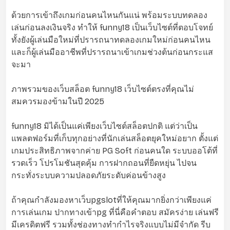
ด้วยการเข้าถึงเกมก่อนคนไหนกันแน่ พร้อมระบบทดลอง
เล่นก่อนลงเงินจริง ทำให้ funny18 เป็นเว็บไซต์ที่ตอบโจทย์
ทั้งยังผู้เล่นมือใหม่ที่ปรารถนาทดลองเกมใหม่ก่อนคนไหน
และก็ผู้เล่นมืออาชีพที่ปรารถนาเข้าเกมช่วงต้นก่อนกระแส
จะมา
ภาพรวมของเว็บสล็อต funny18 เว็บไซต์ตรงที่คุณไม่
สมควรมองข้ามในปี 2025
funny18 มิได้เป็นแค่เพียงเว็บไซต์สล็อตปกติ แต่ว่าเป็น
แพลตฟอร์มที่เก็บทุกอย่างที่นักเล่นสล็อตยุคใหม่อยาก ตั้งแต่
เกมประสิทธิภาพจากค่าย PG Soft ก่อนคนใด ระบบออโต้ที่
รวดเร็ว โปรโมชันสุดคุ้ม การฝากถอนที่ยืดหยุ่น ไปจน
กระทั่งระบบความปลอดภัยระดับค่อนข้างสูง
ถ้าคุณกำลังมองหาเว็บpgslotที่ให้คุณมากยิ่งกว่าเพียงแค่
การเล่นเกม ปากทางเข้าpg ที่นี่คือคำตอบ สมัครง่าย เล่นฟรี
มีเครดิตฟรี รวมทั้งช่องทางทำกำไรจริงแบบไม่มีจำกัด รีบ