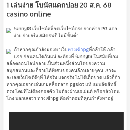
1 เล่นง่าย โบนัสแตกบ่อย 20 ส.ค. 68
casino online
funny18 เว็บไซต์สล็อตเว็บไซต์ตรง จากค่าย PG แตก
ง่าย จ่ายจริง สมัครฟรี ไม่มีขั้นต่ำ
ถ้าหากคุณกำลังมองหาเว็บ
ทางเข้าpg
ที่กล้าให้ กล้า
แจก ก่อนคนใดกันแน่ จะต้องที่ funny18 ในสมัยที่เกม
สล็อตออนไลน์กลายเป็นส่วนหนึ่งส่วนใดของความ
สนุกสนานและก็รายได้พิเศษของคนอีกหลายๆคน เราจะ
ละเลยเว็บไซต์ดีๆที่ ให้จริง แจกจริง ไม่ได้เด็ดขาด แล้วก็ถ้า
หากคุณอยากเล่นเกมสล็อตจาก pgslot แท้ แบบลิขสิทธิ์
ตรง โดยที่ไม่ต้องคอยคิว ไม่ต้องผ่านเอเย่นต์ หรือกลัวโดน
โกง บอกเลยว่า ทางเข้าpg คือคำตอบที่คุณกำลังหาอยู่