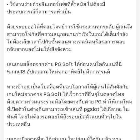
• ใช้งานง่ายด้วยอินเทอร์เฟซที่ล้ำสมัย ไม่ต้องมี
ประสบการณ์ก็สามารถทำเป็น
ด้วยระบบออโต้ที่ตอบโจทย์การใช้แรงงานทุกระดับ ผู้เล่นจึง
สามารถโฟกัสที่ความสนุกสนานร่าเริงในเกมได้เต็มกำลัง
ไม่ต้องเสียเวลาไปกับขั้นตอนทางเทคนิคหรือรอการตอบ
กลับจากแอดไม่นให้เสียจังหวะ
เล่นเกมสล็อตจากค่าย PG Soft ได้ก่อนคนใดกันแน่ที่นี่
funny18 อัปเดตเกมใหม่ทุกอาทิตย์ไม่มีตกเทรนด์
ทางเข้าpg เป็นเว็บสล็อตที่มอบโอกาสให้ผู้เล่นได้สัมผัสกับ
เกมใหม่จากค่าย PG Soft ได้เร็วกว่าที่อื่นๆในตลาดไทย
ด้วยความร่วมแรงร่วมมือโดยตรงกับค่าย PG ทำให้เกมใหม่
ที่เปิดตัวในต่างถิ่นสามารถเข้าเล่นที่ pgslot ได้เกือบจะใน
ทันที โดยไม่ต้องรอคอยให้ถึงรอบเปิดตัวแบบทั่วๆไปใน
ประเทศอื่น
นอกเหนือจากที่จะได้เล่นเกมใหม่ก่อนผู้ใดกันแล้ว ทาง