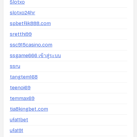
Slotxo
slotxo24hr
spbetflik888.com
sretthi99
ssc915casino.com
ssgame666 เข้าสู่ระบบ
ssru
tangtem168
teenoi69
temmax69
tia8kingbet.com
ufa11bet
ufa191