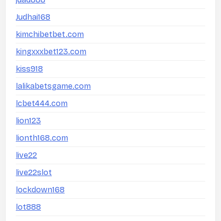
Judhai168
kimchibetbet.com
kingxxxbet123.com
kiss918
lalikabetsgame.com
lcbet444.com
lion123
lionth168.com
live22
live22slot
lockdown168
lot888