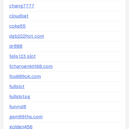
chang7777
cloudbet
coke55
dgb222hot.com
dr888
fafa 123 slot
fcharoenkit168.com
fox689ok.com
fullslot
fullslotpg
funny18
gem99ths.com
golden456