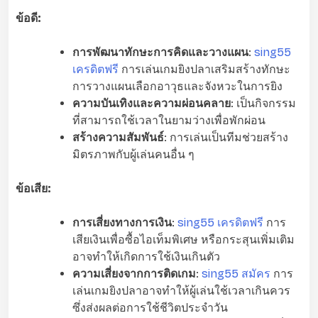
ข้อดี:
การพัฒนาทักษะการคิดและวางแผน
:
sing55
เครดิตฟรี
การเล่นเกมยิงปลาเสริมสร้างทักษะ
การวางแผนเลือกอาวุธและจังหวะในการยิง
ความบันเทิงและความผ่อนคลาย
: เป็นกิจกรรม
ที่สามารถใช้เวลาในยามว่างเพื่อพักผ่อน
สร้างความสัมพันธ์
: การเล่นเป็นทีมช่วยสร้าง
มิตรภาพกับผู้เล่นคนอื่น ๆ
ข้อเสีย:
การเสี่ยงทางการเงิน
:
sing55 เครดิตฟรี
การ
เสียเงินเพื่อซื้อไอเท็มพิเศษ หรือกระสุนเพิ่มเติม
อาจทำให้เกิดการใช้เงินเกินตัว
ความเสี่ยงจากการติดเกม
:
sing55 สมัคร
การ
เล่นเกมยิงปลาอาจทำให้ผู้เล่นใช้เวลาเกินควร
ซึ่งส่งผลต่อการใช้ชีวิตประจำวัน