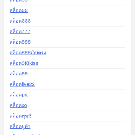
สล็อต66
สล็อต666
สล็อต777
สล็อต888
สล็อต888เว็บตรง
สล็อต918kiss
สล็อต99
สล็อตlive22
สล็อตpg
สล็อตxo
สล็อตพุซซี่
สล็อตยูฟ่า