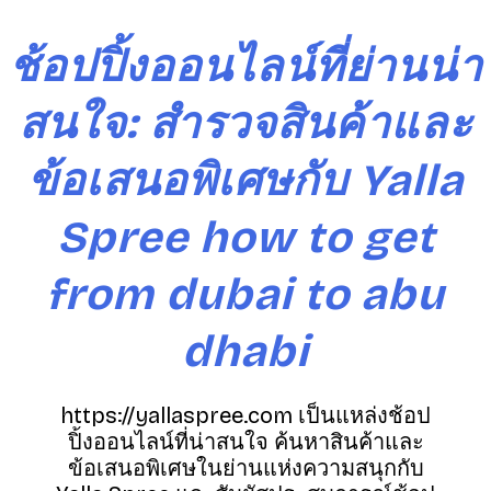
S
k
ช้อปปิ้งออนไลน์ที่ย่านน่า
i
p
สนใจ: สำรวจสินค้าและ
t
o
ข้อเสนอพิเศษกับ Yalla
c
o
n
Spree how to get
t
e
from dubai to abu
n
t
dhabi
https://yallaspree.com เป็นแหล่งช้อป
ปิ้งออนไลน์ที่น่าสนใจ ค้นหาสินค้าและ
ข้อเสนอพิเศษในย่านแห่งความสนุกกับ