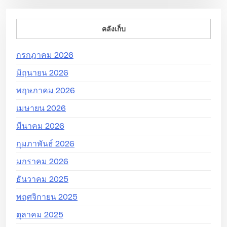
คลังเก็บ
กรกฎาคม 2026
มิถุนายน 2026
พฤษภาคม 2026
เมษายน 2026
มีนาคม 2026
กุมภาพันธ์ 2026
มกราคม 2026
ธันวาคม 2025
พฤศจิกายน 2025
ตุลาคม 2025