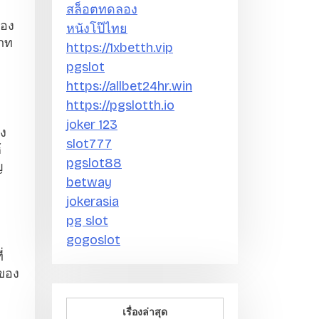
สล็อตทดลอง
อง
หนังโป๊ไทย
เภท
https://1xbetth.vip
pgslot
https://allbet24hr.win
https://pgslotth.io
joker 123
ง
slot777
้
pgslot88
ญ
betway
jokerasia
pg slot
gogoslot
่
กของ
เรื่องล่าสุด