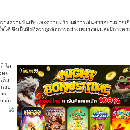
ว่างความบันเทิงและความหวัง แต่การเล่นหวยอย่างมากเก
จได้ จึงเป็นสิ่งที่ควรถูกจัดการอย่างเหมาะสมและมีการคว
ิ ไม่
ังคม
เห็น
านลบ
และ
่ยวกับ