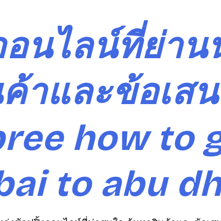
ออนไลน์ที่ย่าน
ค้าและข้อเสน
pree how to 
ai to abu d