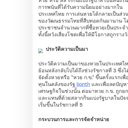
หวย หรือ สลากกินแบ่งรัฐบาล เป็นหนึ่งใ
การพนันที่ได้รับความนิยมอย่างมากใน
ประเทศไทย การเล่นหวยได้กลายเป็นส่วน
ของวัฒนธรรมไทยที่สืบทอดกันมานาน โ
ประชาชนจำนวนมากที่ซื้อหวยเป็นประจำ
ทั้งนี้หวังเสี่ยงโชคเพื่อให้มีโอกาสถูกรางว
ประวัติความเป็นมา
ประวัติความเป็นมาของหวยในประเทศไทย
ย้อนหลังกลับไปได้ถึงช่วงรัชกาลที่ 3 ซึ่งไ
จัดตั้งหวยหรือ “หวย ก.ข.” ขึ้นครั้งแรกเพ
ทุนในคลังของรัฐ
lionth
และเพื่อลดปัญห
เศรษฐกิจในช่วงนั้น ต่อมาหวย ก.ข. ถูกยก
และแทนที่ด้วยสลากกินแบ่งรัฐบาลในปัจจุบ
เริ่มขึ้นในรัชกาลที่ 5
กระบวนการและการจัดจำหน่าย