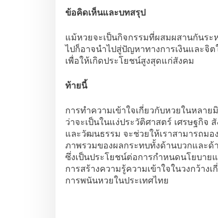
ข้อคิดเห็นและบทสรุป
แม้หวยจะเป็นกิจกรรมที่ผสมผสานกันระห
ไปก็อาจนำไปสู่ปัญหาทางการเงินและจิตใ
เพื่อให้เกิดประโยชน์สูงสุดแก่สังคม
ท้ายนี้
การทำความเข้าใจเกี่ยวกับหวยในหลายมิต
ว่าจะเป็นในแง่ประวัติศาสตร์ เศรษฐกิจ ส
และวัฒนธรรม จะช่วยให้เราสามารถมอง
ภาพรวมของผลกระทบทั้งด้านบวกและด้
ซึ่งเป็นประโยชน์ต่อการกำหนดนโยบาย
การสร้างความรู้ความเข้าใจในวงกว้างเกี
การพนันหวยในประเทศไทย