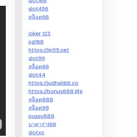
slot168
slot456
สล็อต66
joker 123
pg168
https://jin55.net
slot99
สล็อต66
slot44
https://judhai168.co
https://bonus888.life
สล็อต888
สล็อต99
pussy888
บาคาร่า168
slotxo