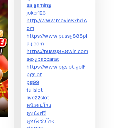
บ
sa gaming
:
joker123
http://www.movie87hd.c
om
https://www.pussy888pl
ay.com
https://pussy888win.com
sexybaccarat
https://www.pgslot.golf
pgslot
pg99
fullslot
live22slot
หนังชนโรง
ดูหนังฟรี
ดูหนังชนโรง