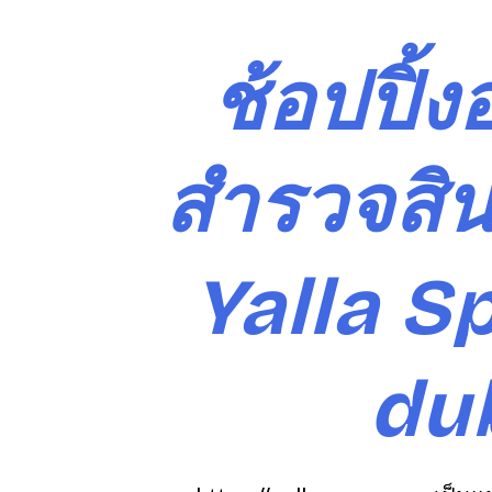
S
k
ช้อปปิ้ง
i
p
t
o
สำรวจสิน
c
o
n
Yalla S
t
e
n
t
dub