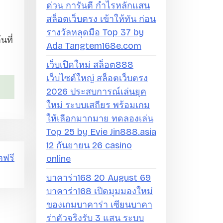
ด่วน การันตี กำไรหลักแสน
สล็อตเว็บตรง เข้าให้ทัน ก่อน
รางวัลหลุดมือ Top 37 by
นที่
Ada Tangtem168e.com
เว็บเปิดใหม่ สล็อต888
เว็บไซต์ใหญ่ สล็อตเว็บตรง
2026 ประสบการณ์เล่นยุค
ใหม่ ระบบเสถียร พร้อมเกม
ให้เลือกมากมาย ทดลองเล่น
Top 25 by Evie Jin888.asia
12 กันยายน 26 casino
ตฟรี
online
บาคาร่า168 20 August 69
บาคาร่า168 เปิดมุมมองใหม่
ของเกมบาคาร่า เซียนบาคา
ร่าตัวจริงรับ 3 แสน ระบบ