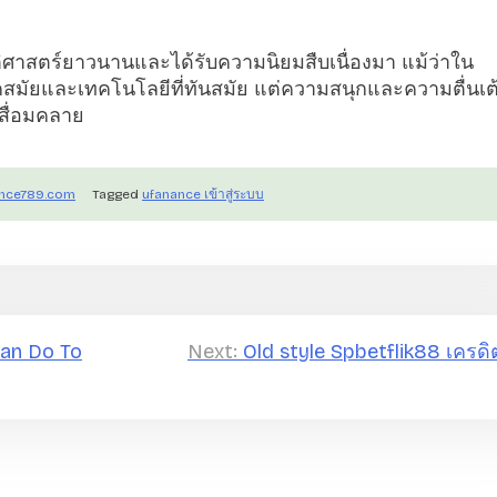
ัติศาสตร์ยาวนานและได้รับความนิยมสืบเนื่องมา แม้ว่าใน
สมัยและเทคโนโลยีที่ทันสมัย แต่ความสนุกและความตื่นเต้
เสื่อมคลาย
nce789.com
Tagged
ufanance เข้าสู่ระบบ
Can Do To
Next:
Old style Spbetflik88 เครดิ