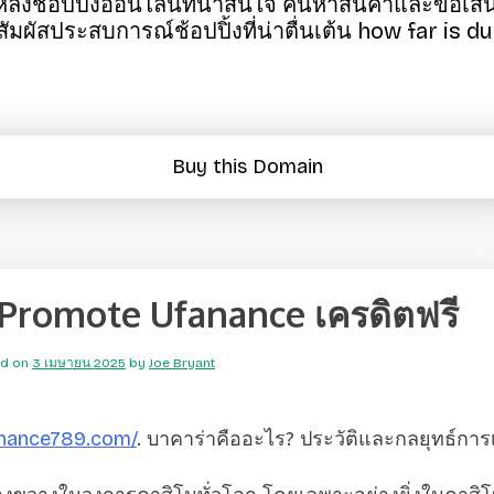
หล่งช้อปปิ้งออนไลน์ที่น่าสนใจ ค้นหาสินค้าและข้อเ
ัมผัสประสบการณ์ช้อปปิ้งที่น่าตื่นเต้น how far is d
Buy this Domain
 Promote Ufanance เครดิตฟรี
ed on
3 เมษายน 2025
by
Joe Bryant
anance789.com/
. บาคาร่าคืออะไร? ประวัติและกลยุทธ์การ