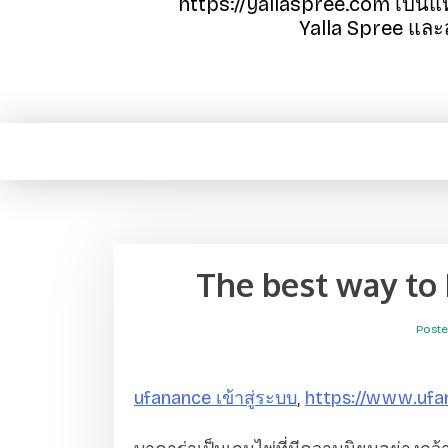
https://yallaspree.com เป็นแ
Yalla Spree และส
The best way to
Post
ufanance เข้าสู่ระบบ
,
https://www.uf