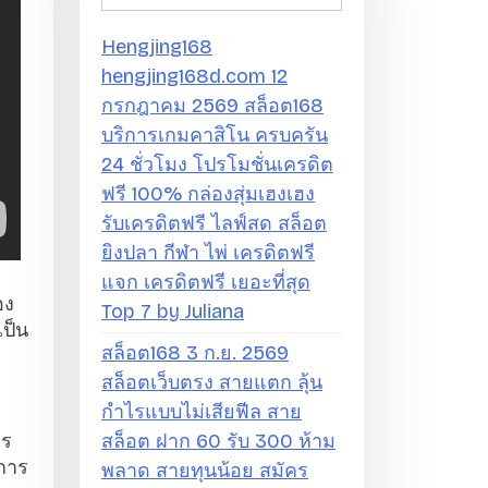
Hengjing168
hengjing168d.com 12
กรกฎาคม 2569 สล็อต168
บริการเกมคาสิโน ครบครัน
24 ชั่วโมง โปรโมชั่นเครดิต
ฟรี 100% กล่องสุ่มเฮงเฮง
รับเครดิตฟรี ไลฟ์สด สล็อต
ยิงปลา กีฬา ไพ่ เครดิตฟรี
แจก เครดิตฟรี เยอะที่สุด
อง
Top 7 by Juliana
เป็น
สล็อต168 3 ก.ย. 2569
สล็อตเว็บตรง สายแตก ลุ้น
กำไรแบบไม่เสียฟีล สาย
าร
สล็อต ฝาก 60 รับ 300 ห้าม
งการ
พลาด สายทุนน้อย สมัคร