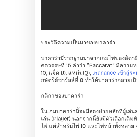
ประวัติความเป็นมาของบาคาร่า
บาคาร่ามีรากฐานมาจากเกมไพ่ของอิตาลีชื
ศตวรรษที่ 15 คำว่า “Baccarat” มีความหมายว
10, แจ็ค (J), แหม่ม(Q),
ufanance เข้าสู่ร
กษัตริย์ชาร์ลส์ที่ 8 ทำให้บาคาร่ากลายเป็น
กติกาของบาคาร่า
ในเกมบาคาร่านี้จะมีสองฝ่ายหลักที่ผู้เล่น
เล่น (Player) นอกจากนี้ยังมีตัวเลือกเดิ
ไพ่ แต่สำหรับไพ่ 10 และไพ่หน้าทั้งหลาย จ