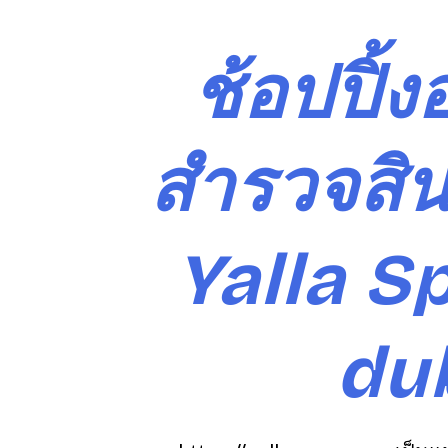
S
k
ช้อปปิ้ง
i
p
t
o
สำรวจสิน
c
o
n
Yalla S
t
e
n
t
dub