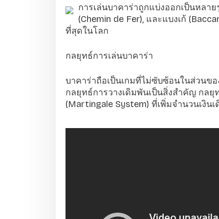
การเล่นบาคาร่าถูกแบ่งออกเป็นหลายร
(Chemin de Fer), และแบงเก้ (Bacca
ที่สุดในโลก
กลยุทธ์การเล่นบาคาร่า
บาคาร่าถือเป็นเกมที่ไม่ซับซ้อนในส่วน
กลยุทธ์การวางเดิมพันเป็นสิ่งสำคัญ กลยุ
(Martingale System) ที่เพิ่มจำนวนเงินเ