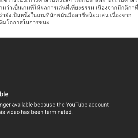
้างขวางในวงการคาสิโนทั่วโลก โดยเฉพาะอย่างยิ่งในคาสิโน
ว่าเป็นเกมที่ให้ผลการเล่นที่เที่ยงธรรม เนื่องจากมีกติกาที
ยังเป็นหนึ่งในเกมที่นักพนันมืออาชีพนิยมเล่น เนื่องจาก
อเพิ่มโอกาสในการชนะ