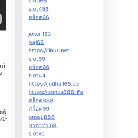
slot168
slot456
สล็อต66
joker 123
pg168
https://jin55.net
slot99
แก่
สล็อต66
ง
slot44
https://judhai168.co
https://bonus888.life
สล็อต888
สล็อต99
ผู้
pussy888
หน้า
บาคาร่า168
slotxo