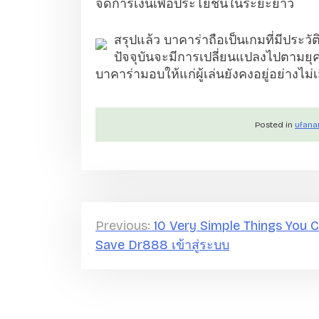
จัดการเงินเพื่อประโยชน์ในระยะยาว
สรุปแล้ว บาคาร่าถือเป็นเกมที่มีประว
ปัจจุบันจะมีการเปลี่ยนแปลงไปตามยุค
บาคาร่ามอบให้แก่ผู้เล่นยังคงอยู่อย่างไม่
Posted in
ufana
แ
Previous:
10 Very Simple Things You 
Save Dr888 เข้าสู่ระบบ
น
ะ
แ