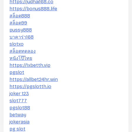
https://judhai168.co
https://bonus888.life
สล็อต888
สล็อต99
pussy888
บาคาร่า168
slotxo
สล็อตทดลอง
หนังโป๊ไทย
https://1xbetth.vip
pgslot
https://allbet24hr.win
https://pgslotth.io
joker 123
slot777
pgslot88
betway
jokerasia
pg slot