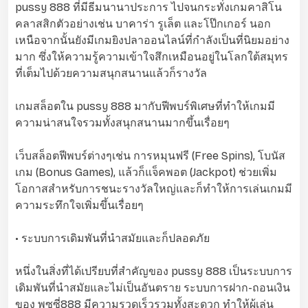
pussy 888 ที่มีธีมนานาประการ ไปจนกระทั่งเกมคาสิโน
คลาสสิกตัวอย่างเช่น บาคาร่า รูเล็ต และโป๊กเกอร์ นอก
เหนือจากนั้นยังมีเกมยิงปลาออนไลน์ที่กำลังเป็นที่นิยมอย่าง
มาก ซึ่งให้ความรู้ความเข้าใจสึกเหมือนอยู่ในโลกใต้สมุทร
ที่เต็มไปด้วยความสนุกสนานแล้วก็รางวัล
เกมสล็อตใน pussy 888 มากับฟีพบร์พิเศษที่ทำให้เกมมี
ความน่าสนใจรวมทั้งสนุกสนานมากขึ้นเรื่อยๆ
เว็บสล็อตฟีพบร์ต่างๆเช่น การหมุนฟรี (Free Spins), โบนัส
เกม (Bonus Games), แล้วก็แจ็คพอต (Jackpot) ช่วยเพิ่ม
โอกาสสำหรับการชนะรางวัลใหญ่และก็ทำให้การเล่นเกมมี
ความระทึกใจเพิ่มขึ้นเรื่อยๆ
• ระบบการเดิมพันที่นำสมัยและก็ปลอดภัย
หนึ่งในสิ่งที่ได้เปรียบที่สำคัญของ pussy 888 เป็นระบบการ
เดิมพันที่นำสมัยและไม่เป็นอันตราย ระบบการฝาก-ถอนเงิน
ของ พุซซี่888 มีความรวดเร็วรวมทั้งสะดวก ทำให้ผู้เล่น