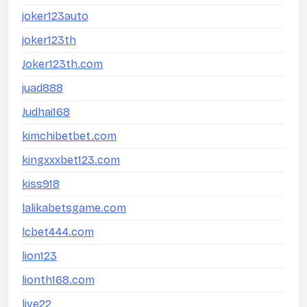
joker123auto
joker123th
Joker123th.com
juad888
Judhai168
kimchibetbet.com
kingxxxbet123.com
kiss918
lalikabetsgame.com
lcbet444.com
lion123
lionth168.com
live22