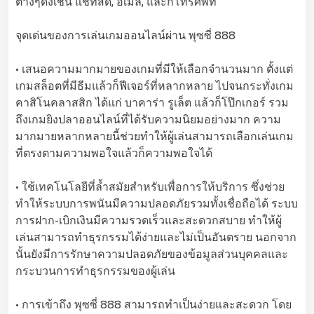
ต่างๆดังเช่น แชทสด, อีเมล, และก็โทรศัพท์
จุดเด่นของการเล่นเกมออนไลน์ผ่าน พุซซี่ 888
• เสนอความมากมายของเกมที่มีให้เลือกจำนวนมาก ตั้งแต่
เกมสล็อตที่มีธีมแล้วก็ฟีเจอร์ที่หลากหลาย ไปจนกระทั่งเกม
คาสิโนคลาสสิก ได้แก่ บาคาร่า รูเล็ต แล้วก็โป๊กเกอร์ รวม
ถึงเกมยิงปลาออนไลน์ที่ได้รับความนิยมอย่างมาก ความ
มากมายหลากหลายนี้ช่วยทำให้ผู้เล่นสามารถเลือกเล่นเกม
ที่ตรงตามความพอใจแล้วก็ความพอใจได้
• ใช้เทคโนโลยีที่ล้ำสมัยสำหรับเพื่อการให้บริการ ซึ่งช่วย
ทำให้ระบบการพนันมีความปลอดภัยรวมทั้งเชื่อถือได้ ระบบ
การฝาก-เบิกเงินมีความรวดเร็วและสะดวกสบาย ทำให้ผู้
เล่นสามารถทำธุรกรรมได้ง่ายและไม่เป็นอันตราย นอกจาก
นั้นยังมีการรักษาความปลอดภัยของข้อมูลส่วนบุคคลและ
กระบวนการทำธุรกรรมของผู้เล่น
• การเข้าถึง พุซซี่ 888 สามารถทำเป็นง่ายและสะดวก โดย