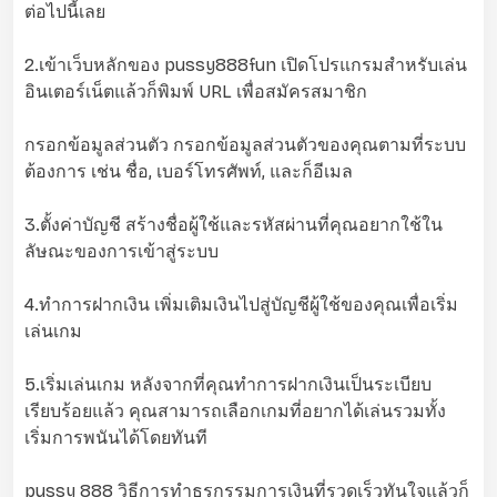
ต่อไปนี้เลย
2.เข้าเว็บหลักของ pussy888fun เปิดโปรแกรมสำหรับเล่น
อินเตอร์เน็ตแล้วก็พิมพ์ URL เพื่อสมัครสมาชิก
กรอกข้อมูลส่วนตัว กรอกข้อมูลส่วนตัวของคุณตามที่ระบบ
ต้องการ เช่น ชื่อ, เบอร์โทรศัพท์, และก็อีเมล
3.ตั้งค่าบัญชี สร้างชื่อผู้ใช้และรหัสผ่านที่คุณอยากใช้ใน
ลัษณะของการเข้าสู่ระบบ
4.ทำการฝากเงิน เพิ่มเติมเงินไปสู่บัญชีผู้ใช้ของคุณเพื่อเริ่ม
เล่นเกม
5.เริ่มเล่นเกม หลังจากที่คุณทำการฝากเงินเป็นระเบียบ
เรียบร้อยแล้ว คุณสามารถเลือกเกมที่อยากได้เล่นรวมทั้ง
เริ่มการพนันได้โดยทันที
pussy 888 วิธีการทำธุรกรรมการเงินที่รวดเร็วทันใจแล้วก็