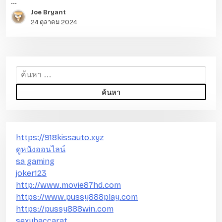
…
Joe Bryant
24 ตุลาคม 2024
ค้
น
ห
า
สำ
ห
https://918kissauto.xyz
รั
ดูหนังออนไลน์
บ
sa gaming
:
joker123
http://www.movie87hd.com
https://www.pussy888play.com
https://pussy888win.com
sexybaccarat