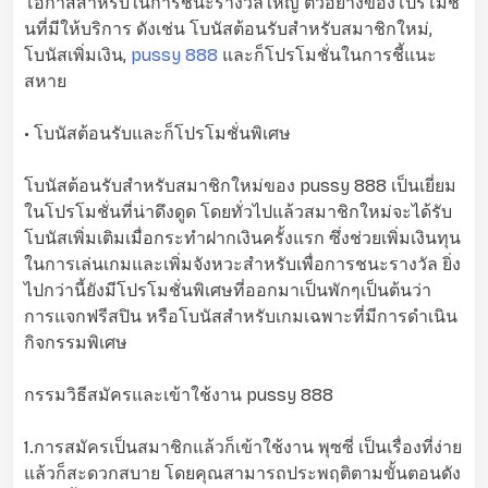
โอกาสสำหรับในการชนะรางวัลใหญ่ ตัวอย่างของโปรโมชั่
นที่มีให้บริการ ดังเช่น โบนัสต้อนรับสำหรับสมาชิกใหม่,
โบนัสเพิ่มเงิน,
pussy 888
และก็โปรโมชั่นในการชี้แนะ
สหาย
• โบนัสต้อนรับและก็โปรโมชั่นพิเศษ
โบนัสต้อนรับสำหรับสมาชิกใหม่ของ pussy 888 เป็นเยี่ยม
ในโปรโมชั่นที่น่าดึงดูด โดยทั่วไปแล้วสมาชิกใหม่จะได้รับ
โบนัสเพิ่มเติมเมื่อกระทำฝากเงินครั้งแรก ซึ่งช่วยเพิ่มเงินทุน
ในการเล่นเกมและเพิ่มจังหวะสำหรับเพื่อการชนะรางวัล ยิ่ง
ไปกว่านี้ยังมีโปรโมชั่นพิเศษที่ออกมาเป็นพักๆเป็นต้นว่า
การแจกฟรีสปิน หรือโบนัสสำหรับเกมเฉพาะที่มีการดำเนิน
กิจกรรมพิเศษ
กรรมวิธีสมัครและเข้าใช้งาน pussy 888
1.การสมัครเป็นสมาชิกแล้วก็เข้าใช้งาน พุซซี่ เป็นเรื่องที่ง่าย
แล้วก็สะดวกสบาย โดยคุณสามารถประพฤติตามขั้นตอนดัง