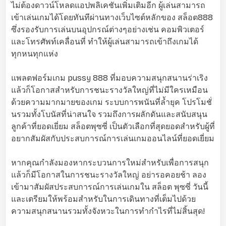
ไม่ต้องดาวน์โหลดแอปพลิเคชันเพิ่มเติมอีก ผู้เล่นสามารถ
เข้าเล่นเกมได้โดยทันทีผ่านทางเว็บไซต์หลักของ สล็อต888
ซึ่งรองรับการเล่นบนอุปกรณ์ต่างๆอย่างเช่น คอมพิวเตอร์
และโทรศัพท์เคลื่อนที่ ทำให้ผู้เล่นสามารถเข้าถึงเกมได้
ทุกหนทุกแห่ง
แพลตฟอร์มเกม pussy 888 ที่มอบความสนุกสนานร่าเริง
แล้วก็โอกาสสำหรับการชนะรางวัลใหญ่ที่ไม่มีใครเหมือน
ด้วยความมากมายของเกม ระบบการพนันที่ล้ำยุค โปรโมชั่
นรวมทั้งโบนัสที่น่าสนใจ รวมถึงการผลักดันและสนับสนุน
ลูกค้าที่ยอดเยี่ยม สล็อตพุซซี่ เป็นตัวเลือกที่สุดยอดสำหรับผู้ที่
อยากสัมผัสกับประสบการณ์การเล่นเกมออนไลน์ที่ยอดเยี่ยม
หากคุณกำลังมองหากระบวนการใหม่สำหรับเพื่อการสนุก
แล้วก็มีโอกาสในการชนะรางวัลใหญ่ อย่ารอคอยช้า ลอง
เข้ามาสัมผัสประสบการณ์การเล่นเกมใน สล็อต พุซซี่ วันนี้
และเตรียมให้พร้อมสำหรับในการเดินทางที่เต็มไปด้วย
ความสนุกสนานรวมทั้งจังหวะในการทำกำไรที่ไม่สิ้นสุด!