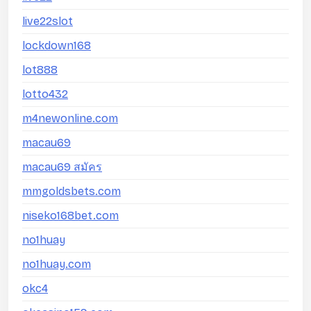
live22slot
lockdown168
lot888
lotto432
m4newonline.com
macau69
macau69 สมัคร
mmgoldsbets.com
niseko168bet.com
no1huay
no1huay.com
okc4