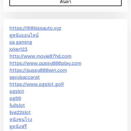
ห
า
สำ
ห
https://918kissauto.xyz
รั
ดูหนังออนไลน์
บ
sa gaming
:
joker123
http://www.movie87hd.com
https://www.pussy888play.com
https://pussy888win.com
sexybaccarat
https://www.pgslot.golf
pgslot
pg99
fullslot
live22slot
หนังชนโรง
ดูหนังฟรี