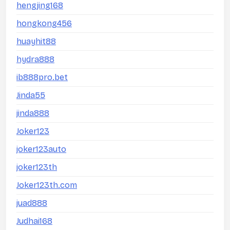
hengjing168
hongkong456
huayhit88
hydra888
ib888pro.bet
Jinda55
jinda888
Joker123
joker123auto
joker123th
Joker123th.com
juad888
Judhai168