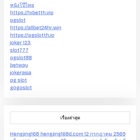
หนังโป๊ไทย
https://1xbetth.vip
pgslot
https://allbet24hr.win
https://pgslotth.io
joker 123
slot777
pgslot88
betway
jokerasia
pg slot
gogoslot
เรื่องล่าสุด
Hengjing168 hengjing168d.com 12 กรกฎาคม 2569