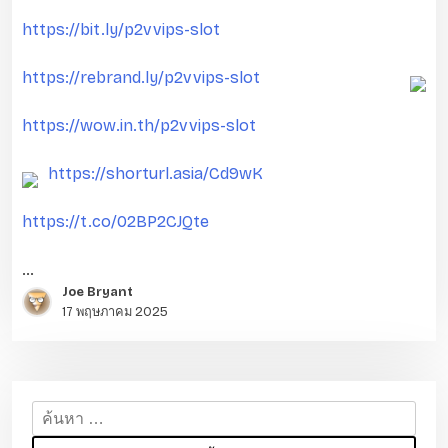
https://bit.ly/p2vvips-slot
https://rebrand.ly/p2vvips-slot
https://wow.in.th/p2vvips-slot
https://shorturl.asia/Cd9wK
https://t.co/02BP2CJQte
…
Joe Bryant
17 พฤษภาคม 2025
ค้
น