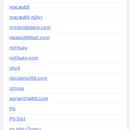
macau69
macau69 สมัคร
mmgoldsbets.com
niseko168bet.com
no1huay
no1huay.com
okc4
okcasino159.com
p2vvip
pananthai99.com
PG
PG Slot
pg slot เว็บตรง