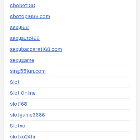
sbobet168
sbotop1688.com
sexy168
sexyauto168
sexybaccarat168.com
sexygame
sing55fun.com
Slot
Slot Online
slot168
slotgame6666
Slotxo
slotxo24hr