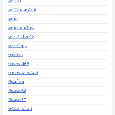
คาสิโน
คาสิโนออนไลน์
ดูหนัง
ดูหนังออนไลน์
ทางเข้า live22
ทางเข้าpg
บาคาร่า
บาคาร่า168
บาคาร่าออนไลน์
ปั่นสล็อต
ปั่นแตก66
ปั่นแตก77
พนันออนไลน์