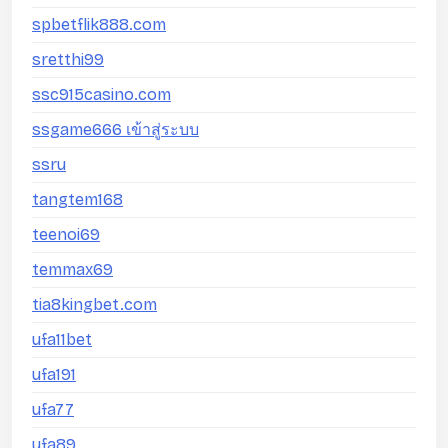
spbetflik888.com
sretthi99
ssc915casino.com
ssgame666 เข้าสู่ระบบ
ssru
tangtem168
teenoi69
temmax69
tia8kingbet.com
ufa11bet
ufa191
ufa77
ufa89