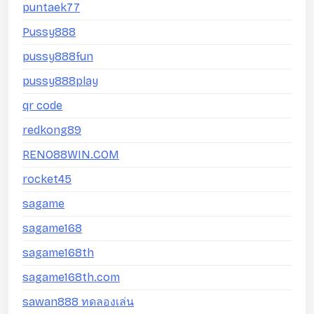
puntaek77
Pussy888
pussy888fun
pussy888play
qr code
redkong89
RENO88WIN.COM
rocket45
sagame
sagame168
sagame168th
sagame168th.com
sawan888 ทดลองเล่น