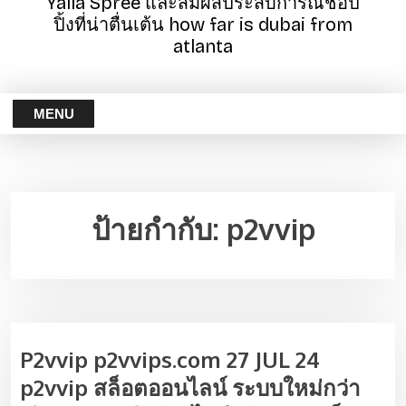
Yalla Spree และสัมผัสประสบการณ์ช้อป
ปิ้งที่น่าตื่นเต้น how far is dubai from
atlanta
MENU
ป้ายกำกับ:
p2vvip
P2vvip p2vvips.com 27 JUL 24
p2vvip สล็อตออนไลน์ ระบบใหม่กว่า