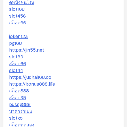
ดูหนังชนโรง
slot168
slot456
สล็อต66
joker 123
pg168
https://jin55.net
slot99
สล็อต66
slot44
https://judhai168.co
https://bonus888.life
สล็อต888
สล็อต99
pussy888
บาคาร่า168
slotxo
สล็อตทดลอง