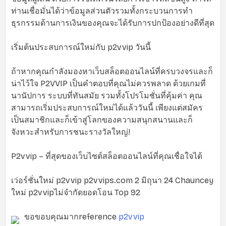
ท่านเชื่อมั่นได้ว่าข้อมูลส่วนตัวรวมทั้งกระบวนการทำ
ธุรกรรมด้านการเงินของคุณจะได้รับการปกป้องอย่างดีที่สุด
เริ่มต้นประสบการณ์ใหม่กับ p2vvip วันนี้
ถ้าหากคุณกำลังมองหาเว็บสล็อตออนไลน์ที่ครบวงจรและก็
น่าไว้ใจ P2VVIP เป็นคำตอบที่คุณไม่ควรพลาด ด้วยเกมที่
นานัปการ ระบบที่ทันสมัย รวมทั้งโปรโมชั่นที่คุ้มค่า คุณ
สามารถเริ่มประสบการณ์ใหม่ได้แล้ววันนี้ เพียงแต่สมัคร
เป็นสมาชิกและก็เข้าสู่โลกของความสนุกสนานและก็
จังหวะสำหรับการชนะรางวัลใหญ่!
P2vvip – ที่สุดของเว็บไซต์สล็อตออนไลน์ที่คุณเชื่อใจได้
เว่อร์ชั่นใหม่ p2vvip p2vvips.com 2 มิถุนา 24 Chauncey
ใหม่ p2vvipไม่จำกัดยอดโอน Top 92
ขอขอบคุณมากreference
p2vvip