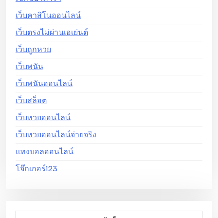
เว็บคาสิโนออนไลน์
เว็บตรงไม่ผ่านเอเย่นต์
เว็บถูกหวย
เว็บพนัน
เว็บพนันออนไลน์
เว็บสล็อต
เว็บหวยออนไลน์
เว็บหวยออนไลน์จ่ายจริง
แทงบอลออนไลน์
โจ๊กเกอร์123