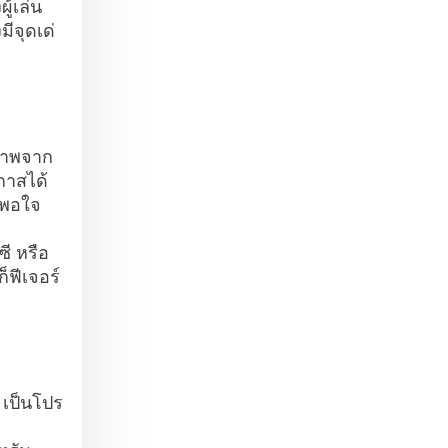
้เล่น
ีจุดเด่
ณภาพจาก
กาสได้
มพอใจ
ี หรือ
็ฟีเจอร์
 เป็นโปร