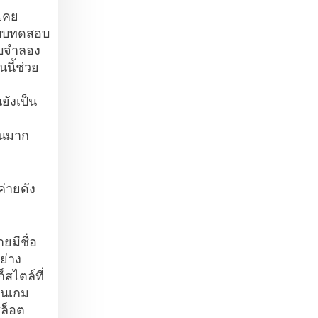
่เคย
ะบบทดสอบ
บบจำลอง
นี้ช่วย
นยังเป็น
หนมาก
่ายดัง
มีชื่อ
อย่าง
ไตล์ที่
่นเกม
สล็อต