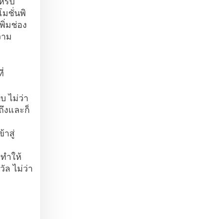
หรับ
มชั่นพิ
ิ่มช่อง
วาม
่
 ไม่ว่า
ถึงและก็
าสู่
ม
อทำให้
ล ไม่ว่า