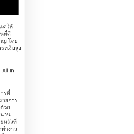
แต่ให้
ที่ดี
นาญ โดย
ระเงินสูง
 All In
รที่
ำรายการ
 ด้วย
รอนาน
หลังที่
ณะทำงาน