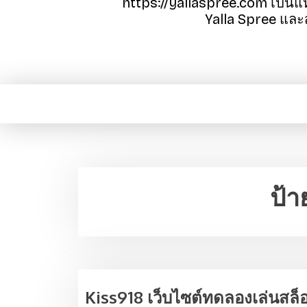
https://yallaspree.com เป็นแ
Yalla Spree และส
ป้า
Kiss918 เว็บไซต์ทดลองเล่นสล็