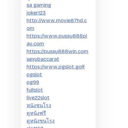
บ
sa gaming
:
joker123
http://www.movie87hd.c
om
https://www.pussy888pl
ay.com
https://pussy888win.com
sexybaccarat
https://www.pgslot.golf
pgslot
pg99
fullslot
live22slot
หนังชนโรง
ดูหนังฟรี
ดูหนังชนโรง