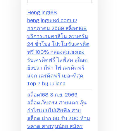
Hengjing168
hengjing168d.com 12
กรกฎาคม 2569 สล็อต168
บริการเกมคาสิโน ครบครัน
24 ชั่วโมง โปรโมชั่นเครดิต
ฟรี 100% กล่องสุ่มเฮงเฮง
รับเครดิตฟรี ไลฟ์สด สล็อต
ยิงปลา กีฬา ไพ่ เครดิตฟรี
แจก เครดิตฟรี เยอะที่สุด
Top 7 by Juliana
สล็อต168 3 ก.ย. 2569
สล็อตเว็บตรง สายแตก ลุ้น
กำไรแบบไม่เสียฟีล สาย
สล็อต ฝาก 60 รับ 300 ห้าม
พลาด สายทุนน้อย สมัคร