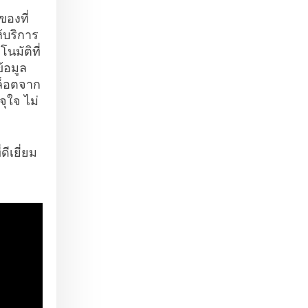
ของที่
ห้บริการ
นมัติที่
้อมูล
สล็อตจาก
จุใจ ไม่
ีเยี่ยม