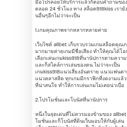
มือโปรคอยให้บริการแล้วก็ตอบคำถามของผู
ตลอด 24 ชั่วโมง ทาง สล็อต918kiss เรายังม
นอื่นๆอีกไม่ว่าจะเป็น
1.เกมคุณภาพจากหลากหลายค่าย
เว็บไซต์ allbet เก็บรวบรวมเกมสล็อตคุ
มากมายค่ายเกมมีชื่อเสียง ทำให้คุณได้โอ
เลือกเล่นเกมkiss918ที่นานัปการตามควา
และก็สไตล์การเล่นของตน ไม่ว่าจะเป็น
เกมkiss918แนวเสี่ยงอันตราย แนวแฟนตาซ
แนวคลาสสิค ทุกเกมมีกราฟิกที่งดงามแล้วก
ที่น่าสนใจ ทำให้การเล่นเกมไม่เคยน่าเบื่อ
2.โปรโมชั่นและโบนัสที่นานัปการ
หนึ่งในจุดเด่นที่ไม่ควรมองข้ามของ allbet
โมชั่นและก็โบนัสที่ดินเว็บมอบให้กับผู้เล่น