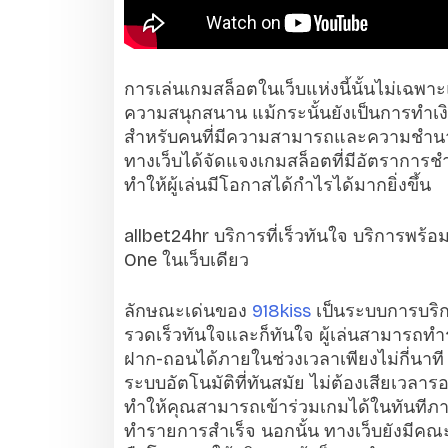
การเล่นเกมสล็อตในเว็บแห่งนี้นั้นไม่เฉพาะ
ความสนุกสนาน แม้กระนั้นยังเป็นการทำเงิน
สำหรับคนที่มีความสามารถและความชำ
ทางเว็บได้จัดแจงเกมสล็อตที่มีอัตราการชำ
ทำให้ผู้เล่นมีโอกาสได้กำไรได้มากยิ่งขึ้น
allbet24hr บริการที่เร็วทันใจ บริการพร้อม
One ในเว็บเดียว
ลักษณะเด่นของ
918kiss
เป็นระบบการบริกา
รวดเร็วทันใจและก็ทันใจ ผู้เล่นสามารถท
ฝาก-ถอนได้ภายในช่วงเวลาเพียงไม่กี่นาที
ระบบอัตโนมัติที่ทันสมัย ไม่ต้องเสียเวลา
ทำให้คุณสามารถเข้าร่วมเกมได้ในทันทีภาย
ทำรายการสำเร็จ นอกนั้น ทางเว็บยังมีค