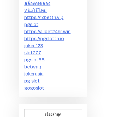
สล็อตทดลอง
หนังโป๊ไทย
https://1xbetth.vip
pgslot
https://allbet24hr.win
https://pgslotth.io
joker 123
slot777
pgslot88
betway
jokerasia
pg slot
gogoslot
เรื่องล่าสุด