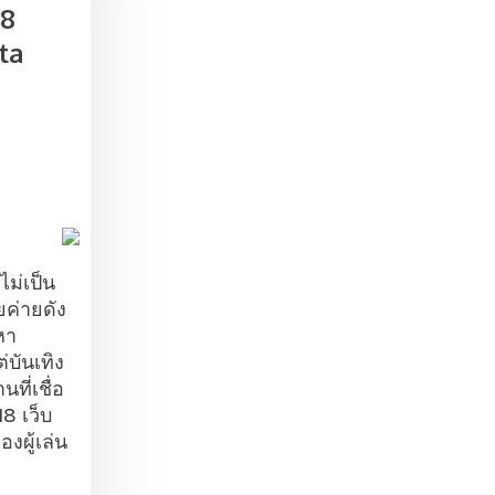
18
ta
ไม่เป็น
ค่ายดัง
หา
่บันเทิง
ที่เชื่อ
8 เว็บ
งผู้เล่น