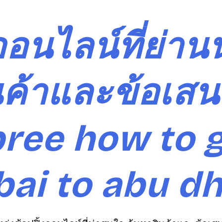
ออนไลน์ที่ย่าน
ค้าและข้อเสน
pree how to 
ai to abu d