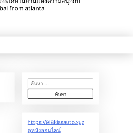
สนอพิเศษในย่านแห่งความสนุกกับ
ubai from atlanta
ค้
น
ห
า
สำ
ห
https://918kissauto.xyz
รั
ดูหนังออนไลน์