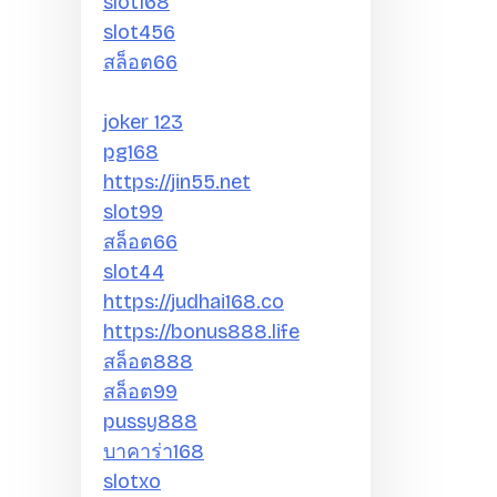
slot168
slot456
สล็อต66
joker 123
pg168
https://jin55.net
slot99
สล็อต66
slot44
https://judhai168.co
https://bonus888.life
สล็อต888
สล็อต99
pussy888
บาคาร่า168
slotxo