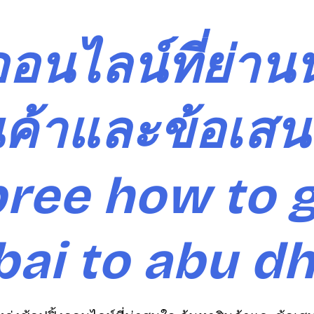
ออนไลน์ที่ย่าน
ค้าและข้อเสน
pree how to 
ai to abu d