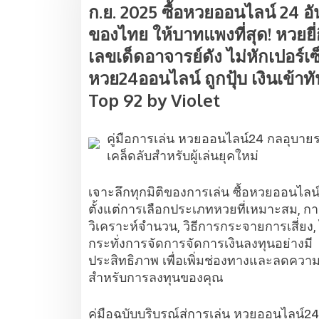
ก.ย. 2025 ซื้อหวยออนไลน์ 24 อั
ของไทย ให้บาทแพงที่สุด! หวยยี่
เลขเด็ดอาจารย์ดัง ไม่หักเปอร์เซ
หวย24ออนไลน์ ถูกปุ้บ เงินเข้าทั
Top 92 by Violet
คู่มือการเล่น หวยออนไลน์24 กลอุบายร
เคล็ดลับสำหรับผู้เล่นยุคใหม่
เจาะลึกทุกมิติของการเล่น ซื้อหวยออนไลน
ตั้งแต่การเลือกประเภทหวยที่เหมาะสม, ก
วิเคราะห์จำนวน, วิธีการกระจายการเสี่ยง
กระทั่งการจัดการจัดการเงินลงทุนอย่างมี
ประสิทธิภาพ เพื่อเพิ่มช่องทางและลดความเ
สำหรับการลงทุนของคุณ
คู่มือฉบับบริบูรณ์สู่การเล่น หวยออนไลน์24