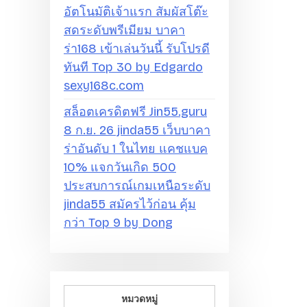
อัตโนมัติเจ้าแรก สัมผัสโต๊ะ
สดระดับพรีเมียม บาคา
ร่า168 เข้าเล่นวันนี้ รับโปรดี
ทันที Top 30 by Edgardo
sexy168c.com
สล็อตเครดิตฟรี Jin55.guru
8 ก.ย. 26 jinda55 เว็บบาคา
ร่าอันดับ 1 ในไทย แคชแบค
10% แจกวันเกิด 500
ประสบการณ์เกมเหนือระดับ
jinda55 สมัครไว้ก่อน คุ้ม
กว่า Top 9 by Dong
หมวดหมู่