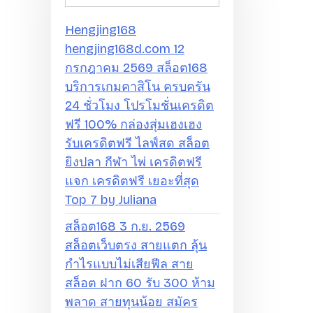
Hengjing168
hengjing168d.com 12
กรกฎาคม 2569 สล็อต168
บริการเกมคาสิโน ครบครัน
24 ชั่วโมง โปรโมชั่นเครดิต
ฟรี 100% กล่องสุ่มเฮงเฮง
รับเครดิตฟรี ไลฟ์สด สล็อต
ยิงปลา กีฬา ไพ่ เครดิตฟรี
แจก เครดิตฟรี เยอะที่สุด
Top 7 by Juliana
สล็อต168 3 ก.ย. 2569
สล็อตเว็บตรง สายแตก ลุ้น
กำไรแบบไม่เสียฟีล สาย
สล็อต ฝาก 60 รับ 300 ห้าม
พลาด สายทุนน้อย สมัคร