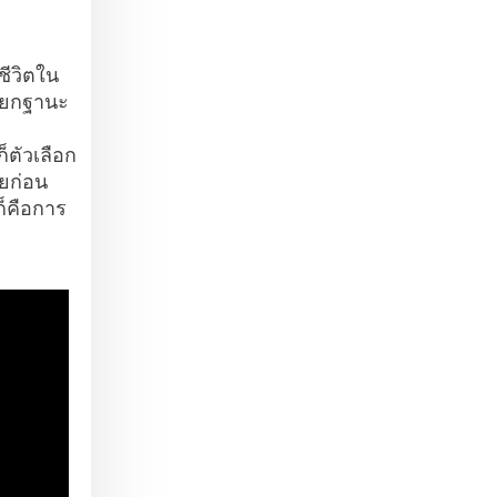
ชีวิตใน
ารยกฐานะ
ตัวเลือก
ัยก่อน
ก็คือการ