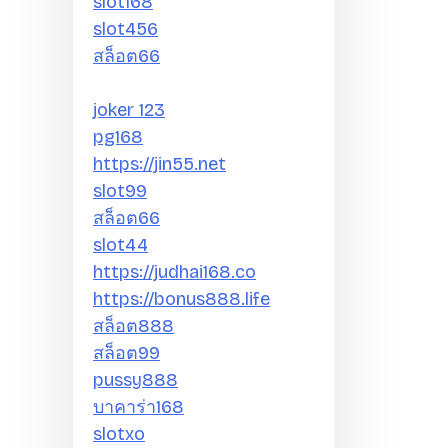
slot168
slot456
สล็อต66
joker 123
pg168
https://jin55.net
slot99
สล็อต66
slot44
https://judhai168.co
https://bonus888.life
สล็อต888
สล็อต99
pussy888
บาคาร่า168
slotxo