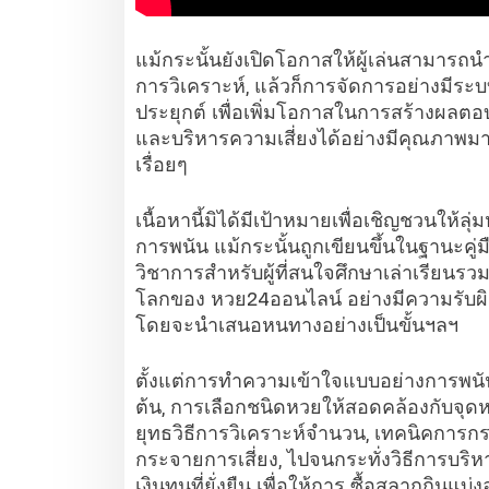
แม้กระนั้นยังเปิดโอกาสให้ผู้เล่นสามารถนำ
การวิเคราะห์, แล้วก็การจัดการอย่างมีระ
ประยุกต์ เพื่อเพิ่มโอกาสในการสร้างผลต
และบริหารความเสี่ยงได้อย่างมีคุณภาพมา
เรื่อยๆ
เนื้อหานี้มิได้มีเป้าหมายเพื่อเชิญชวนให้ลุ
การพนัน แม้กระนั้นถูกเขียนขึ้นในฐานะคู่มื
วิชาการสำหรับผู้ที่สนใจศึกษาเล่าเรียนรวมทั
โลกของ หวย24ออนไลน์ อย่างมีความรับผ
โดยจะนำเสนอหนทางอย่างเป็นขั้นฯลฯ
ตั้งแต่การทำความเข้าใจแบบอย่างการพนัน
ต้น, การเลือกชนิดหวยให้สอดคล้องกับจุด
ยุทธวิธีการวิเคราะห์จำนวน, เทคนิคการกร
กระจายการเสี่ยง, ไปจนกระทั่งวิธีการบริ
เงินทุนที่ยั่งยืน เพื่อให้การ ซื้อสลากกินแบ