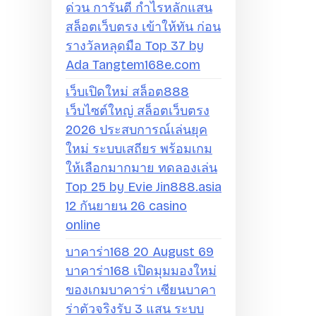
ด่วน การันตี กำไรหลักแสน
สล็อตเว็บตรง เข้าให้ทัน ก่อน
รางวัลหลุดมือ Top 37 by
Ada Tangtem168e.com
เว็บเปิดใหม่ สล็อต888
เว็บไซต์ใหญ่ สล็อตเว็บตรง
2026 ประสบการณ์เล่นยุค
ใหม่ ระบบเสถียร พร้อมเกม
ให้เลือกมากมาย ทดลองเล่น
Top 25 by Evie Jin888.asia
12 กันยายน 26 casino
online
บาคาร่า168 20 August 69
บาคาร่า168 เปิดมุมมองใหม่
ของเกมบาคาร่า เซียนบาคา
ร่าตัวจริงรับ 3 แสน ระบบ