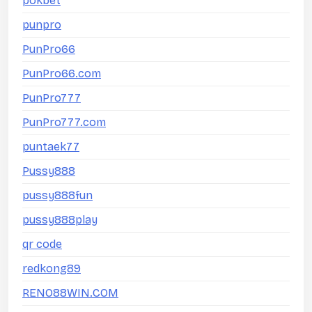
pokbet
punpro
PunPro66
PunPro66.com
PunPro777
PunPro777.com
puntaek77
Pussy888
pussy888fun
pussy888play
qr code
redkong89
RENO88WIN.COM