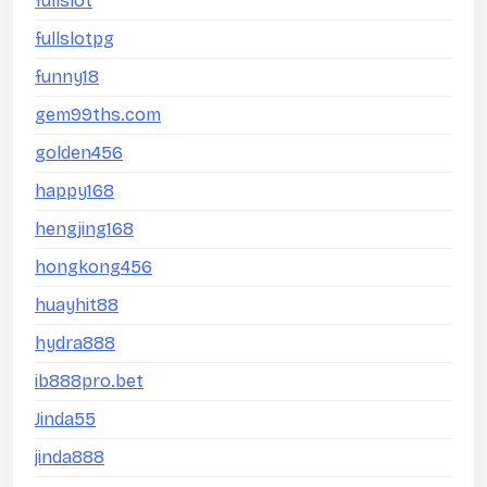
fullslot
fullslotpg
funny18
gem99ths.com
golden456
happy168
hengjing168
hongkong456
huayhit88
hydra888
ib888pro.bet
Jinda55
jinda888