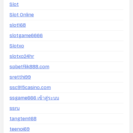
Slot
Slot Online
slot168
slotgame6666
Slotxo
slotxo24hr
spbetflik888.com
sretthi99
ssc915casino.com
ssgame666 เข้าสู่ระบบ
ssru
tangtem168
teenoi69