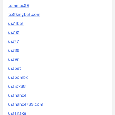
temmax69
tia8kingbet.com
ufa11bet
ufa191
ufa77
ufa89
ufa9r
ufabet
ufabombx
ufafox88
ufanance
ufanance789.com
ufasnake