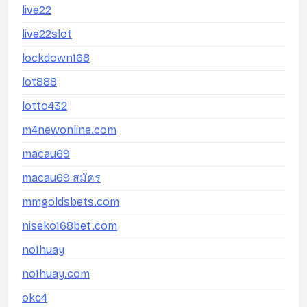
live22
live22slot
lockdown168
lot888
lotto432
m4newonline.com
macau69
macau69 สมัคร
mmgoldsbets.com
niseko168bet.com
no1huay
no1huay.com
okc4