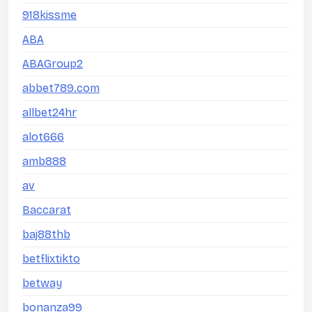
918kissme
ABA
ABAGroup2
abbet789.com
allbet24hr
alot666
amb888
av
Baccarat
baj88thb
betflixtikto
betway
bonanza99