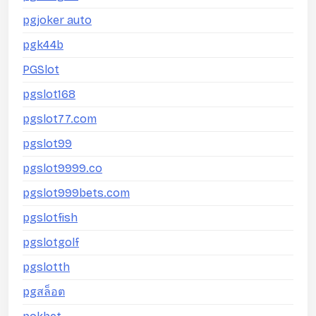
pgjoker auto
pgk44b
PGSlot
pgslot168
pgslot77.com
pgslot99
pgslot9999.co
pgslot999bets.com
pgslotfish
pgslotgolf
pgslotth
pgสล็อต