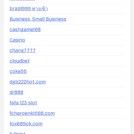
brazil999 ทางเข้า
Business, Small Business
cashgame168
Casino
chang7777
cloudbet
coke55
dgb222hot.com
dr888
fafa 123 slot
fcharoenkit168.com
fox689ok.com