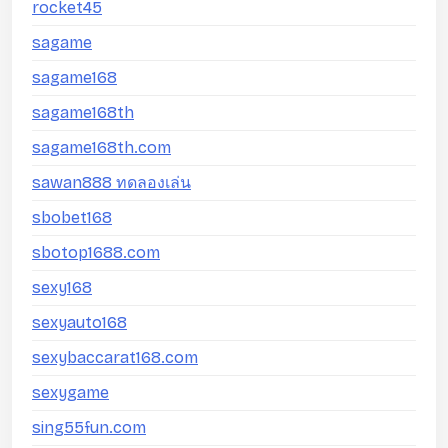
rocket45
sagame
sagame168
sagame168th
sagame168th.com
sawan888 ทดลองเล่น
sbobet168
sbotop1688.com
sexy168
sexyauto168
sexybaccarat168.com
sexygame
sing55fun.com