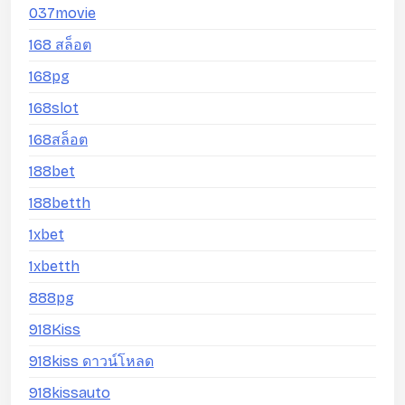
037movie
168 สล็อต
168pg
168slot
168สล็อต
188bet
188betth
1xbet
1xbetth
888pg
918Kiss
918kiss ดาวน์โหลด
918kissauto