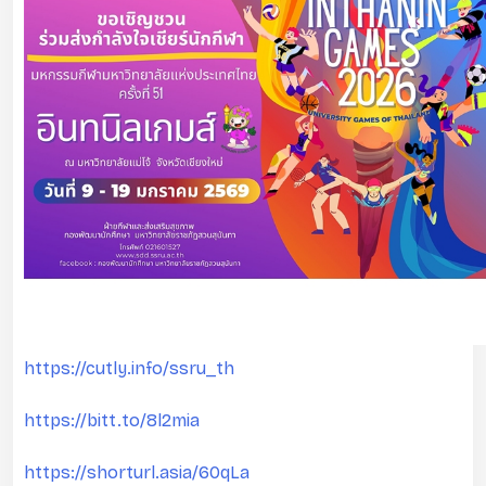
https://cutly.info/ssru_th
https://bitt.to/8l2mia
https://shorturl.asia/60qLa