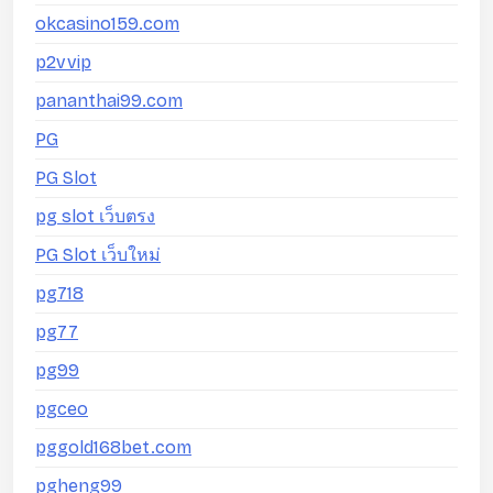
okcasino159.com
p2vvip
pananthai99.com
PG
PG Slot
pg slot เว็บตรง
PG Slot เว็บใหม่
pg718
pg77
pg99
pgceo
pggold168bet.com
pgheng99