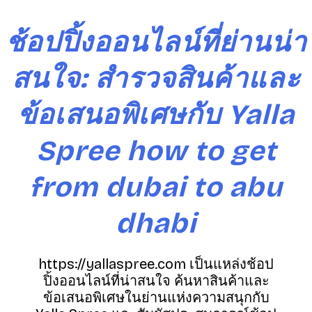
S
k
ช้อปปิ้งออนไลน์ที่ย่านน่า
i
p
สนใจ: สำรวจสินค้าและ
t
o
ข้อเสนอพิเศษกับ Yalla
c
o
n
Spree how to get
t
e
from dubai to abu
n
t
dhabi
https://yallaspree.com เป็นแหล่งช้อป
ปิ้งออนไลน์ที่น่าสนใจ ค้นหาสินค้าและ
ข้อเสนอพิเศษในย่านแห่งความสนุกกับ