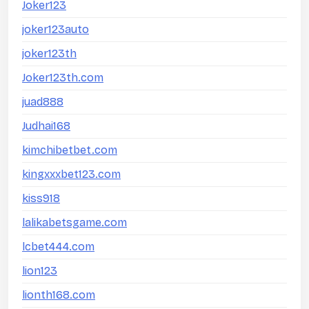
Joker123
joker123auto
joker123th
Joker123th.com
juad888
Judhai168
kimchibetbet.com
kingxxxbet123.com
kiss918
lalikabetsgame.com
lcbet444.com
lion123
lionth168.com