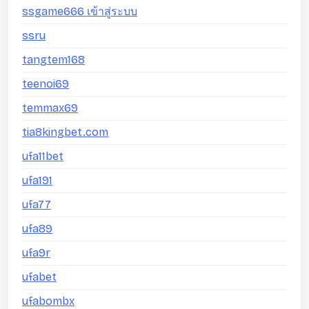
ssgame666 เข้าสู่ระบบ
ssru
tangtem168
teenoi69
temmax69
tia8kingbet.com
ufa11bet
ufa191
ufa77
ufa89
ufa9r
ufabet
ufabombx