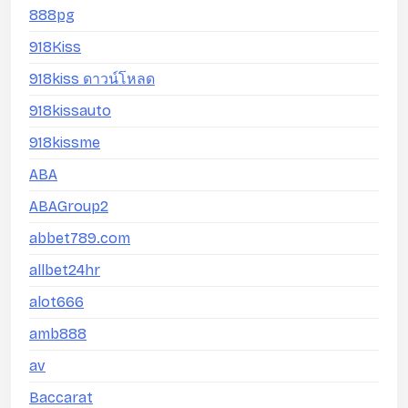
888pg
918Kiss
918kiss ดาวน์โหลด
918kissauto
918kissme
ABA
ABAGroup2
abbet789.com
allbet24hr
alot666
amb888
av
Baccarat