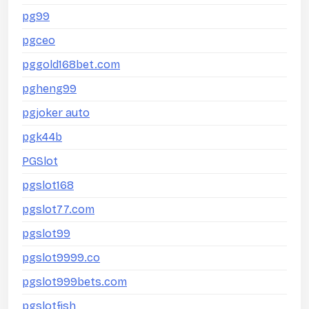
pg99
pgceo
pggold168bet.com
pgheng99
pgjoker auto
pgk44b
PGSlot
pgslot168
pgslot77.com
pgslot99
pgslot9999.co
pgslot999bets.com
pgslotfish