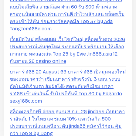
แบบไม่เสียฟีล สายสล็อต ฝาก 60 รับ 300 ห้ามพลาด
สายทุนน้อย สมัครด่วน การันตี กำไรหลักแสน สล็อตเว็บ
ตรง เข้าให้ทัน ก่อนรางวัลหลุดมือ Top 37 by Ada
Tangtem168e.com
เว็บเปิดใหม่ สล็อต888 เว็บไซต์ใหญ่ สล็อตเว็บตรง 2026
ประสบการณ์เล่นยุคใหม่ ระบบเสถียร พร้อมเกมให้เลือก
มากมาย ทดลองเล่น Top 25 by Evie Jin888.asia 12
กันยายน 26 casino online
บาคาร่า168 20 August 69 บาคาร่า168 เปิดมุมมองใหม่
ของเกมบาคาร่า เซียนบาคาร่าตัวจริงรับ 3 แสน ระบบ
อัตโนมัติเจ้าแรก สัมผัสโต๊ะสดระดับพรีเมียม บาคา
ร่า168 เข้าเล่นวันนี้ รับโปรดีทันที Top 30 by Edgardo
sexy168c.com
สล็อตเครดิตฟรี Jin55.guru 8 ก.ย. 26 jinda55 เว็บบาคา
ร่าอันดับ 1 ในไทย แคชแบค 10% แจกวันเกิด 500
ประสบการณ์เกมเหนือระดับ jinda55 สมัครไว้ก่อน คุ้ม
กว่า Top 9 by Dong