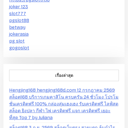
joker 123
slot777
pgslot88
betway
jokerasia
pg slot
gogoslot
เรื่องล่าสุด
Hengjing168 hengjing168d.com 12 กรกฎาคม 2569
สล็อต168 บริการเกมคาสิโน ครบครัน 24 ชั่วโมง โปรโม
ชั่นเครดิตฟรี 100% กล่องสุ่มเฮงเฮง รับเครดิตฟรี ไลฟ์สด
สล็อต ยิงปลา กีฬา ไพ่ เครดิตฟรี แจก เครดิตฟรี เยอะ
ที่สุด Top 7 by Juliana
สล็อต168 3 ก.ย. 2569 สล็อตเว็บตรง สายแตก ลุ้นกำไร