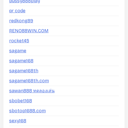
pussy888play
qr code
redkong89
RENO88WIN.COM
rocket45
sagame
sagame168
sagame168th
sagame168th.com
sawan888 ทดลองเล่น
sbobet168
sbotop1688.com
sexy168