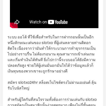
ระบบ ออโต้ ที่ใช้เพื่อสำหรับในการฝากถอนนั้นเป็นอีก
หนึ่งลักษณะเด่นของ slotxo ที่ผู้เล่นหลายท่านติดอก
ติดใจ เนื่องจากว่ามันทำให้กระบวนการทำธุรกรรมเป็น
ไปอย่างราบรื่น ไม่ต้องรอนาน คุณสามารถเข้าเล่นเกม
และเริ่มทำเงินได้ทันที ยิ่งไปกว่านี้ระบบออโต้ยังมีความ
ปลอดภัยสูง ช่วยให้ผู้เล่นมั่นอกมั่นใจได้ว่าข้อมูลแล้วก็
เงินทุนของพวกเขาจะถูกรักษาอย่างดี
สมัคร slotxo24hr สล็อตเว็บไซต์ตรงไม่ผ่านเอเย่นต์ ลุ้น
รับโบนัสใหญ่
สำหรับผู้ใดกันที่สนใจรวมทั้งต้องการร่วมเล่นกับ slotxo
การสมัครเป็นสมาชิกนั้นง่ายสุดๆมาก เพียงไม่กี่ขั้นตอน