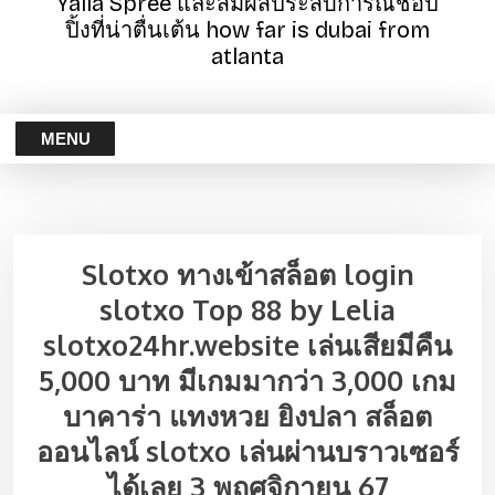
Yalla Spree และสัมผัสประสบการณ์ช้อป
ปิ้งที่น่าตื่นเต้น how far is dubai from
atlanta
MENU
Slotxo ทางเข้าสล็อต login
slotxo Top 88 by Lelia
slotxo24hr.website เล่นเสียมีคืน
5,000 บาท มีเกมมากว่า 3,000 เกม
บาคาร่า แทงหวย ยิงปลา สล็อต
ออนไลน์ slotxo เล่นผ่านบราวเซอร์
ได้เลย 3 พฤศจิกายน 67