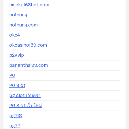
niseko168bet.com
no1huay
no1huay.com
okc4
okcasino159.com
p2vvip
pananthai99.com
PG
PG Slot
pg slot เว็บตรง
PG Slot เว็บใหม่
pg718
pg77