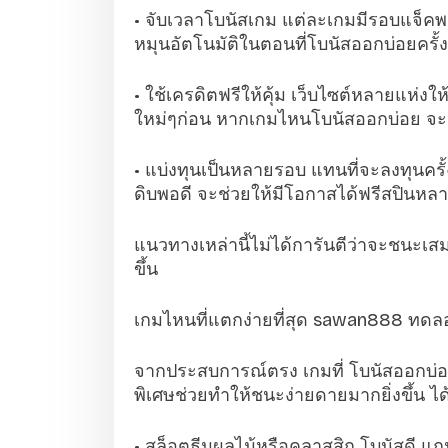
• จับเวลาโบนัสเกม แต่ละเกมมีรอบแจ็
หมุนอัตโนมัติในตอนที่โบนัสออกบ่อยครั้ง
• ใช้เครดิตฟรีให้คุ้ม เว็บไซต์หลายแห่ง
ใหม่ๆก่อน หากเกมไหนโบนัสออกบ่อย จะเป
• แบ่งทุนเป็นหลายรอบ แทนที่จะลงทุนคร
ดิบพอดี จะช่วยให้มีโอกาสได้ฟรีสปินหลา
แนวทางเหล่านี้ไม่ได้การันตีว่าจะชนะเส
ขึ้น
เกมไหนที่แตกง่ายที่สุด sawan888 ทดล
จากประสบการณ์ตรง เกมที่ โบนัสออกบ่อย 
พิเศษช่วยทำให้ชนะง่ายดายมากยิ่งขึ้น ได้
• สล็อตธีมผลไม้หรือคลาสสิก โบนัสดี แถ