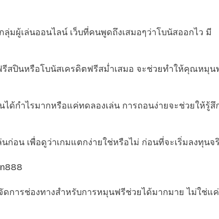
อกลุ่มผู้เล่นออนไลน์ เว็บที่คนพูดถึงเสมอๆว่าโบนัสออกไว มี
กฟรีสปินหรือโบนัสเครดิตฟรีสม่ำเสมอ จะช่วยทำให้คุณหมุนฟ
่นได้กำไรมากหรือแค่ทดลองเล่น การถอนง่ายจะช่วยให้รู้สึ
นก่อน เพื่อดูว่าเกมแตกง่ายใช่หรือไม่ ก่อนที่จะเริ่มลงทุนจร
wan888
จัดการช่องทางสำหรับการหมุนฟรีช่วยได้มากมาย ไม่ใช่แค่พ