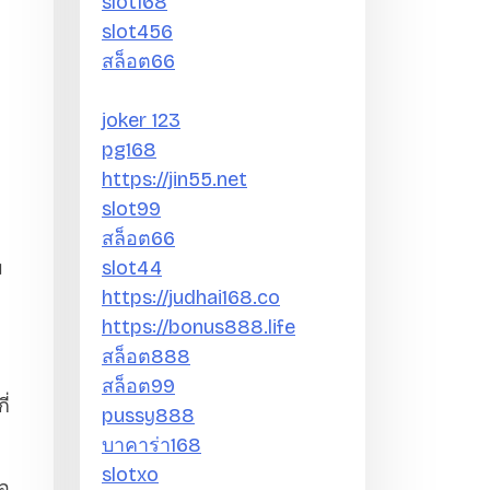
slot168
slot456
สล็อต66
joker 123
pg168
https://jin55.net
slot99
สล็อต66
ม
slot44
https://judhai168.co
https://bonus888.life
สล็อต888
สล็อต99
ี่
pussy888
บาคาร่า168
slotxo
จอ