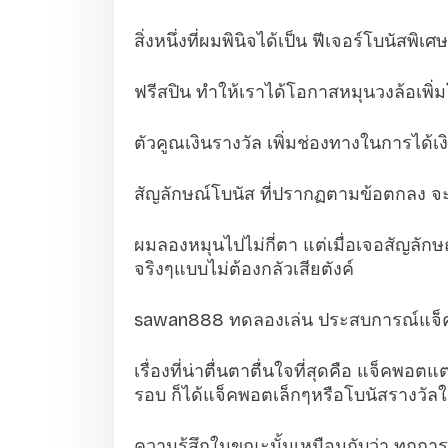
สิ่งหนึ่งที่ผมพินิจได้เป็น ฟีเจอร์โบนัสพิ
ฟรีสปิน ทำให้เราได้โอกาสหมุนวงล้อเพิ
ตัวคูณเงินรางวัล เพิ่มช่องทางในการได้เ
สัญลักษณ์โบนัส ที่ปรากฏตามข้อตกลง จ
ผมลองหมุนไปไม่กี่ตา แต่เมื่อเจอสัญลักษ
จริงๆแบบไม่ต้องกลัวเสียตังค์
sawan888 ทดลองเล่น ประสบการณ์แจ็
เรื่องที่น่าตื่นตาตื่นใจที่สุดคือ แจ็คพอต
รอบ ก็ได้แจ็คพอตเล็กๆหรือโบนัสรางวัลใ
ความรู้สึกในขณะนั้นเหมือนกับว่า ทุกกา