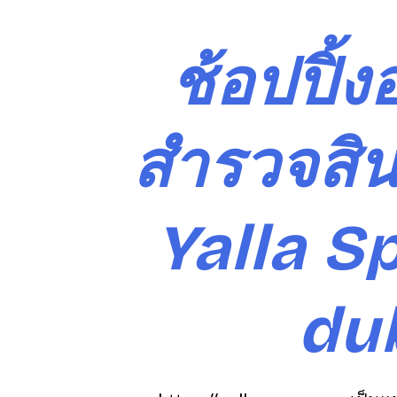
S
k
ช้อปปิ้ง
i
p
t
o
สำรวจสิน
c
o
n
Yalla S
t
e
n
t
dub