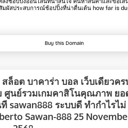
หล่งช้อปปิ้งออนไลน์ที่น่าสนใจ ค้นหาสินค้าและข้อเ
ัมผัสประสบการณ์ช้อปปิ้งที่น่าตื่นเต้น how far is d
Buy this Domain
สล็อต บาคาร่า บอล เว็บเดียวคร
าย ศูนย์รวมเกมคาสิโนคุณภาพ ยอ
นที sawan888 ระบบดี ทำกำไรไม่
rberto Sawan-888 25 Novembe