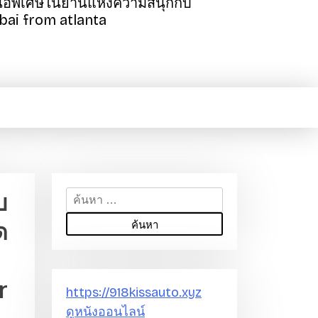
สนอพิเศษในย่านแห่งความสนุกกับ
ubai from atlanta
บ
ค้
น
ด
ห
า
สำ
r
ห
https://918kissauto.xyz
รั
ดูหนังออนไลน์