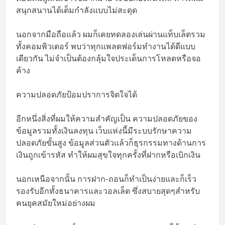
สนุกสนานได้เต็มกำลังแบบไม่สะดุด
นอกจากมือถือแล้ว ผมก็เคยทดลองเล่นผ่านแท็บเล็ตรวม
ทั้งคอมพิวเตอร์ พบว่าทุกแพลตฟอร์มทำงานได้ดีแบบ
เดียวกัน ไม่จำเป็นต้องกลุ้มใจประเด็นการโหลดหรือจอ
ค้าง
ความปลอดภัยป้อมปราการจิตใจได้
อีกหนึ่งสิ่งที่ผมให้ความสำคัญเป็น ความปลอดภัยของ
ข้อมูลรวมทั้งเงินลงทุน เว็บแห่งนี้มีระบบรักษาความ
ปลอดภัยขั้นสูง ข้อมูลส่วนตัวแล้วก็ธุรกรรมทางด้านการ
เงินถูกเข้ารหัส ทำให้ผมสุขใจทุกครั้งที่ฝากหรือเบิกเงิน
นอกเหนือจากนั้น การฝาก-ถอนก็ทำเป็นง่ายและก็เร็ว
รองรับอีกทั้งธนาคารและวอลเล็ต ซึ่งสบายสุดๆสำหรับ
คนยุคสมัยใหม่อย่างผม