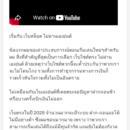
เริ่มกับ เว็บสล็อต ไม่ผ่านเอเย่นต์
ข้อแรกผมขอเล่าประสบการณ์ตอนเริ่มเล่นใหม่ๆสำหรับ
ผม สิ่งที่สำคัญที่สุดเป็นการเลือก เว็บไซต์ตรง ไม่ผ่าน
เอเย่นต์ ด้วยเหตุว่าเว็บไซต์พวกนี้จะค้ำประกันว่าพวกเรา
จะไม่โดนโกง รวมทั้งการทำธุรกรรมทางการเงินก็
รวดเร็วทันใจรวมทั้งไม่เป็นอันตราย
ไม่เหมือนกับเว็บเอเย่นต์ที่เคยพบเจอปัญหาฝากถอนช้า
หรือบางครั้งเบิกเงินไม่ออก
เว็บตรงในปี 2025 จำนวนมากจะมีระบบ ฝาก-ถอนออโต้
ไม่มีอย่างต่ำ ซึ่งผมชอบมากมาย เพราะว่าพวกเรา
สามารถเริ่มเล่นได้ถึงแม้มีทุนจำกัด แถมยังไม่ต้องกังวล