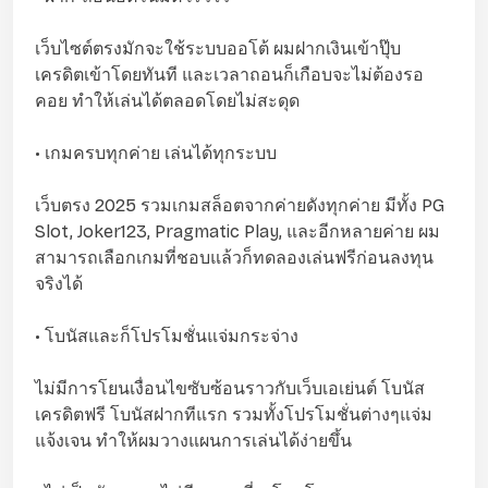
เว็บไซต์ตรงมักจะใช้ระบบออโต้ ผมฝากเงินเข้าปุ๊บ
เครดิตเข้าโดยทันที และเวลาถอนก็เกือบจะไม่ต้องรอ
คอย ทำให้เล่นได้ตลอดโดยไม่สะดุด
• เกมครบทุกค่าย เล่นได้ทุกระบบ
เว็บตรง 2025 รวมเกมสล็อตจากค่ายดังทุกค่าย มีทั้ง PG
Slot, Joker123, Pragmatic Play, และอีกหลายค่าย ผม
สามารถเลือกเกมที่ชอบแล้วก็ทดลองเล่นฟรีก่อนลงทุน
จริงได้
• โบนัสและก็โปรโมชั่นแจ่มกระจ่าง
ไม่มีการโยนเงื่อนไขซับซ้อนราวกับเว็บเอเย่นต์ โบนัส
เครดิตฟรี โบนัสฝากทีแรก รวมทั้งโปรโมชั่นต่างๆแจ่ม
แจ้งเจน ทำให้ผมวางแผนการเล่นได้ง่ายขึ้น