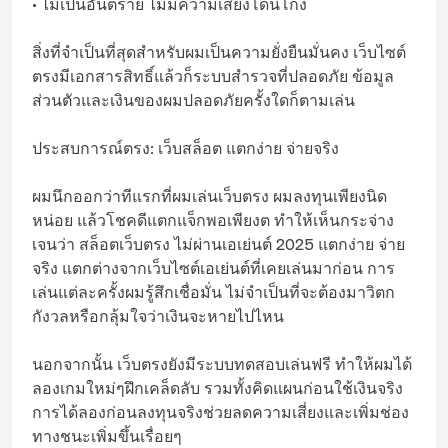
• ไม่เป็นอันตราย ไม่มีความเสี่ยงโดนโกง
สิ่งที่จำเป็นที่สุดสำหรับผมเป็นความยั่งยืนมั่นคง เว็บไซต์
ตรงมีเอกสารสิทธิ์แล้วก็ระบบสำรวจที่ปลอดภัย ข้อมูล
ส่วนตัวและเงินของผมปลอดภัยครั้งใดก็ตามเล่น
ประสบการณ์ตรง: เว็บสล็อต แตกง่าย จ่ายจริง
ผมนึกออกว่าทีแรกที่ผมเล่นเว็บตรง ผมลงทุนเพียงนิด
หน่อย แล้วโชคดีแตกแจ็กพอเพียงต ทำให้เห็นกระจ่าง
เจนว่า สล็อตเว็บตรง ไม่ผ่านเอเย่นต์ 2025 แตกง่าย จ่าย
จริง แตกต่างจากเว็บไซต์เอเย่นต์ที่เคยเล่นมาก่อน การ
เล่นแต่ละครั้งผมรู้สึกเชื่อมั่น ไม่จำเป็นที่จะต้องมาวิตก
กังวลหรือกลุ้มใจว่าเงินจะหายไปไหน
นอกจากนั้น เว็บตรงยังมีระบบทดสอบเล่นฟรี ทำให้ผมได้
ลองเกมใหม่ๆฝึกเคล็ดลับ รวมทั้งคิดแผนก่อนใช้เงินจริง
การได้ลองก่อนลงทุนจริงช่วยลดความเสี่ยงและเพิ่มช่อง
ทางชนะเพิ่มขึ้นเรื่อยๆ