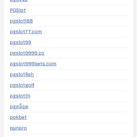
PGSlot
pgslot168
pgslot77.com
pgslot99
pgslot9999.co
pgslot999bets.com
pgslotfish
pgslotgolf
pgslotth
pgสล็อต
pokbet
punpro