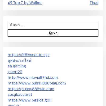
ฟรี Top 7 by Walker
Thad
ว
เ
รื่
ค้
อ
น
ห
ง
า
สำ
ห
https://918kissauto.xyz
รั
ดูหนังออนไลน์
บ
sa gaming
:
joker123
http://www.movie87hd.com
https://www.pussy888play.com
https://pussy888win.com
sexybaccarat
https://www.pgslot.golf
pgslot