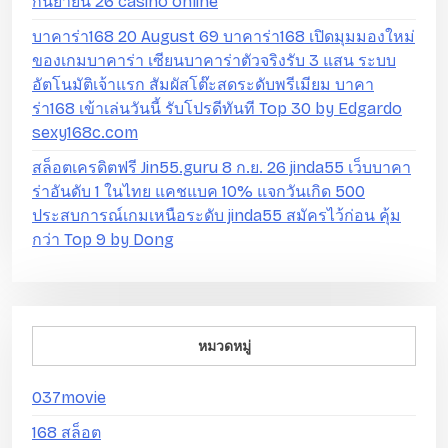
กันยายน 26 casino online
บาคาร่า168 20 August 69 บาคาร่า168 เปิดมุมมองใหม่
ของเกมบาคาร่า เซียนบาคาร่าตัวจริงรับ 3 แสน ระบบ
อัตโนมัติเจ้าแรก สัมผัสโต๊ะสดระดับพรีเมียม บาคา
ร่า168 เข้าเล่นวันนี้ รับโปรดีทันที Top 30 by Edgardo
sexy168c.com
สล็อตเครดิตฟรี Jin55.guru 8 ก.ย. 26 jinda55 เว็บบาคา
ร่าอันดับ 1 ในไทย แคชแบค 10% แจกวันเกิด 500
ประสบการณ์เกมเหนือระดับ jinda55 สมัครไว้ก่อน คุ้ม
กว่า Top 9 by Dong
หมวดหมู่
037movie
168 สล็อต