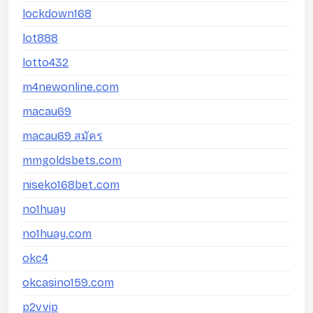
lockdown168
lot888
lotto432
m4newonline.com
macau69
macau69 สมัคร
mmgoldsbets.com
niseko168bet.com
no1huay
no1huay.com
okc4
okcasino159.com
p2vvip