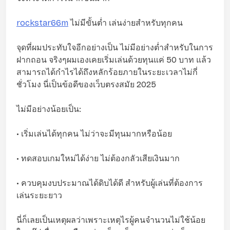
rockstar66m
ไม่มีขั้นต่ำ เล่นง่ายสำหรับทุกคน
จุดที่ผมประทับใจอีกอย่างเป็น ไม่มีอย่างต่ำสำหรับในการ
ฝากถอน จริงๆผมเองเคยเริ่มเล่นด้วยทุนแค่ 50 บาท แล้ว
สามารถได้กำไรได้ถึงหลักร้อยภายในระยะเวลาไม่กี่
ชั่วโมง นี่เป็นข้อดีของเว็บตรงสมัย 2025
ไม่มีอย่างน้อยเป็น:
• เริ่มเล่นได้ทุกคน ไม่ว่าจะมีทุนมากหรือน้อย
• ทดสอบเกมใหม่ได้ง่าย ไม่ต้องกลัวเสียเงินมาก
• ควบคุมงบประมาณได้ดิบได้ดี สำหรับผู้เล่นที่ต้องการ
เล่นระยะยาว
นี่ก็เลยเป็นเหตุผลว่าเพราะเหตุไรผู้คนจำนวนไม่ใช้น้อย