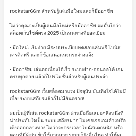
rockstar66m สำหรับผู้เล่นมือใหม่และก็มืออาชีพ
ไม่ว่าคุณจะเป็นผู้เล่นมือใหม่หรือมืออาชีพ ผมมั่นใจว่า
สล็อตเว็บไซต์ตรง 2025 เป็นหนทางที่ยอดเยี่ยม
• มือใหม่: เริ่มง่าย มีระบบระเบียบทดสอบเล่นฟรี โบนัส
เครดิตฟรี และก็ข้อเสนอแนะกระจ่างแจ้ง
• มืออาชีพ: เล่นต่อเนื่องได้เร็ว ระบบฝาก-ถอนออโต้ เกม
ครบทุกค่าย แล้วก็โปรโมชั่นสำหรับผู้เล่นประจำ
rockstar66m เว็บสล็อตมาแรง ปัจจุบัน บันเทิงใจได้ไม่มี
เบื่อ! ระบบเสถียรแล้วก็ไม่มีอันตราย!
ผมเป็นผู้ที่เล่น rockstar66m ผ่านมือถือเสมอๆสิ่งหนึ่งที่
น่าประทับใจเป็น ระบบเสถียรมาก ไม่เคยเจอเกมค้างหรือ
เด้งออกกลางทาง ไม่ว่าจะตรงเวลาโบนัสแตกหนัก หรือ
ตอนที่มีผู้เล่นเข้าใช้มากมาย ระบบก็ยังลื่นไหล ทำให้ผม