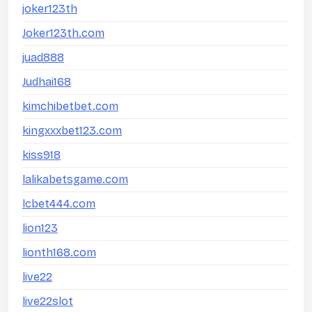
joker123th
Joker123th.com
juad888
Judhai168
kimchibetbet.com
kingxxxbet123.com
kiss918
lalikabetsgame.com
lcbet444.com
lion123
lionth168.com
live22
live22slot