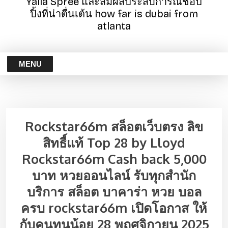
Yalla Spree และสัมผัสประสบการณ์ช้อป
ปิ้งที่น่าตื่นเต้น how far is dubai from
atlanta
MENU
Rockstar66m สล็อตเว็บตรง ลิข
สิทธื์แท้ Top 28 by Lloyd
Rockstar66m Cash back 5,000
บาท หวยออนไลน์ รับทุกสำนัก
บริการ สล็อต บาคาร่า หวย บอล
ครบ rockstar66m เปิดโอกาส ให้
กับคนทุนน้อย 28 พฤศจิกายน 2025