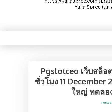
https://yallaspree.com เป็นแ
Yalla Spree และส
Pgslotceo เว็บสล็
ชั่วโมง 11 December 2
ใหญ่ ทดลอง
Posted