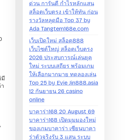
ด่วน การันตี กำไรหลักแสน
สล็อตเว็บตรง เข้าให้ทัน ก่อน
รางวัลหลุดมือ Top 37 by
Ada Tangtem168e.com
0
เว็บเปิดใหม่ สล็อต888
เว็บไซต์ใหญ่ สล็อตเว็บตรง
2026 ประสบการณ์เล่นยุค
ใหม่ ระบบเสถียร พร้อมเกม
ให้เลือกมากมาย ทดลองเล่น
มี
Top 25 by Evie Jin888.asia
่า
12 กันยายน 26 casino
online
บาคาร่า168 20 August 69
บาคาร่า168 เปิดมุมมองใหม่
น
ของเกมบาคาร่า เซียนบาคา
ร่าตัวจริงรับ 3 แสน ระบบ