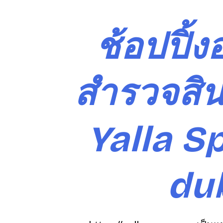
S
k
ช้อปปิ้ง
i
p
t
o
สำรวจสิน
c
o
n
Yalla S
t
e
n
t
dub