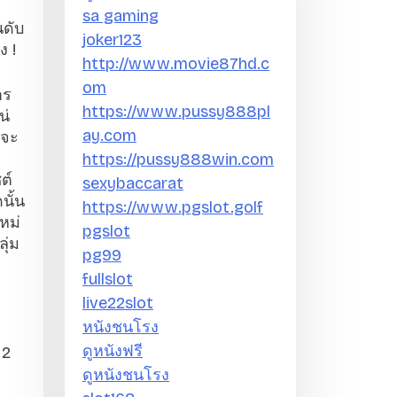
บ
sa gaming
นดับ
:
joker123
ง !
http://www.movie87hd.c
om
าร
https://www.pussy888pl
น่
ay.com
าจะ
https://pussy888win.com
ต์
sexybaccarat
นั้น
https://www.pgslot.golf
หม่
pgslot
ุ่ม
pg99
fullslot
live22slot
หนังชนโรง
ดูหนังฟรี
 2
ดูหนังชนโรง