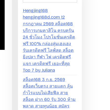
Hengjing168
hengjing168d.com 12
กรกฎาคม 2569 สล็อต168
บริการเกมคาสิโน ครบครัน
24 ชั่วโมง โปรโมชั่นเครดิต
ฟรี 100% กล่องสุ่มเฮงเฮง
รับเครดิตฟรี ไลฟ์สด สล็อต
ยิงปลา กีฬา ไพ่ เครดิตฟรี
ย
แจก เครดิตฟรี เยอะที่สุด
Top 7 by Juliana
สล็อต168 3 ก.ย. 2569
สล็อตเว็บตรง สายแตก ลุ้น
กำไรแบบไม่เสียฟีล สาย
สล็อต ฝาก 60 รับ 300 ห้าม
พลาด สายทุนน้อย สมัคร