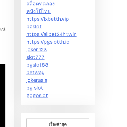
สล็อตทดลอง
หนังโป๊ไทย
https://1xbetth.vip
pgslot
แน่
https://allbet24hr.win
https://pgslotth.io
joker 123
slot777
pgslot88
betway
jokerasia
pg slot
gogoslot
เรื่องล่าสุด