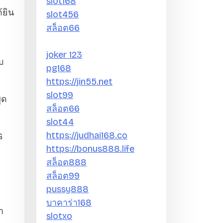
slot168
้ยิน
slot456
สล็อต66
joker 123
บ
pg168
https://jin55.net
slot99
ูด
สล็อต66
slot44
https://judhai168.co
G
https://bonus888.life
สล็อต888
สล็อต99
pussy888
บาคาร่า168
า
slotxo