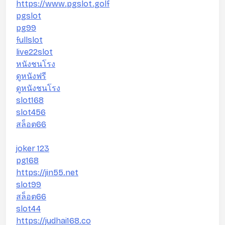
https://www.pgslot.golf
pgslot
pg99
fullslot
live22slot
หนังชนโรง
ดูหนังฟรี
ดูหนังชนโรง
slot168
slot456
สล็อต66
joker 123
pg168
https://jin55.net
slot99
สล็อต66
slot44
https://judhai168.co