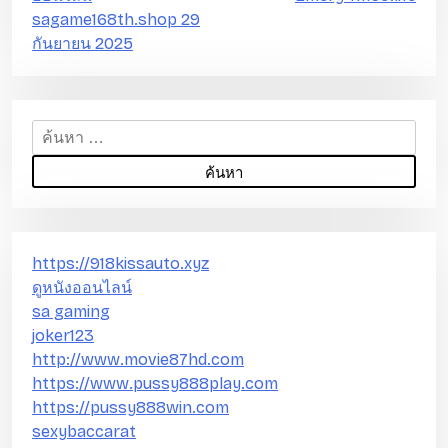
เ
sagame168th.shop 29
กันยายน 2025
รื่
อ
ง
ค้
น
ห
า
สำ
ห
https://918kissauto.xyz
รั
ดูหนังออนไลน์
บ
sa gaming
:
joker123
http://www.movie87hd.com
https://www.pussy888play.com
https://pussy888win.com
sexybaccarat