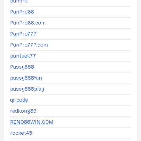
punpro
PunPro66
PunPro66.com
PunPro777
PunPro777.com
puntaek77
Pussy888
pussy888fun
pussy888play
qr code
redkong89
RENO88WIN.COM
rocket45