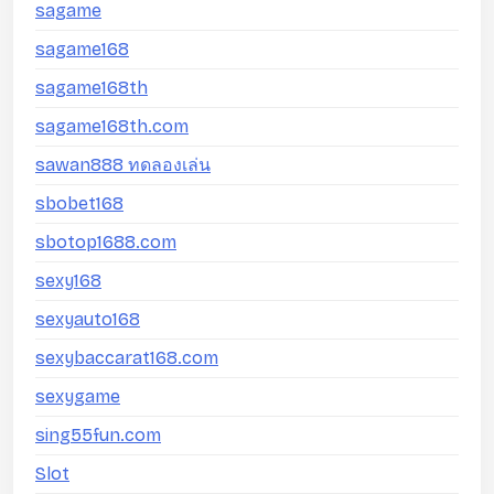
sagame
sagame168
sagame168th
sagame168th.com
sawan888 ทดลองเล่น
sbobet168
sbotop1688.com
sexy168
sexyauto168
sexybaccarat168.com
sexygame
sing55fun.com
Slot