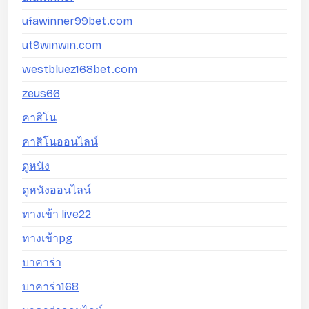
ufawinner99bet.com
ut9winwin.com
westbluez168bet.com
zeus66
คาสิโน
คาสิโนออนไลน์
ดูหนัง
ดูหนังออนไลน์
ทางเข้า live22
ทางเข้าpg
บาคาร่า
บาคาร่า168