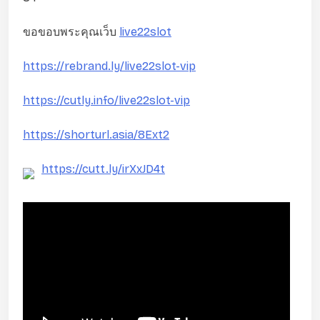
ขอขอบพระคุณเว็บ
live22slot
https://rebrand.ly/live22slot-vip
https://cutly.info/live22slot-vip
https://shorturl.asia/8Ext2
https://cutt.ly/irXxJD4t