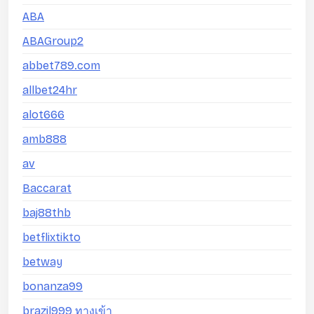
ABA
ABAGroup2
abbet789.com
allbet24hr
alot666
amb888
av
Baccarat
baj88thb
betflixtikto
betway
bonanza99
brazil999 ทางเข้า