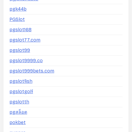
pgk44b
PGSlot
pgslot168
pgslot77.com
pgslot99
pgslot9999.co
pgslot999bets.com
pgslotfish
pgslotgolf
pgslotth
pgสล็อต
pokbet