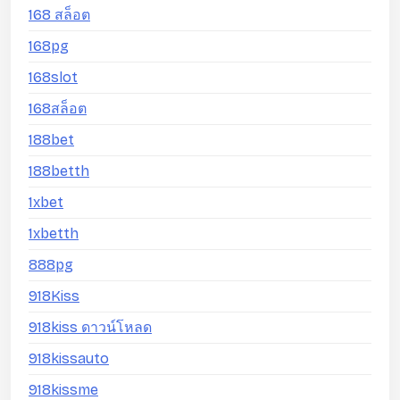
168 สล็อต
168pg
168slot
168สล็อต
188bet
188betth
1xbet
1xbetth
888pg
918Kiss
918kiss ดาวน์โหลด
918kissauto
918kissme