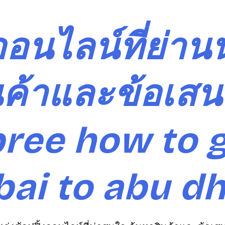
ออนไลน์ที่ย่าน
ค้าและข้อเสน
pree how to 
ai to abu d