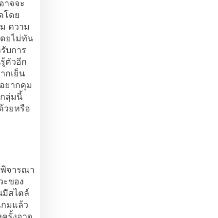
ู่อาจจะ
ลาดโดย
บผม ความ
โดยไม่ทัน
หรับการ
้ตัวอีก
ยากเย็น
ุณอยากคุม
ุ่มนี้
่ด้วยหรือ
คยพิจารณา
หวะของ
นมีสไตล์
เกมแล้ว
งครั้งอาจ