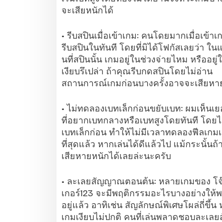
จะเสียหนักได้
• รีบสปินเมื่อเข้าเกม: คนโดยมากเมื่อเข้า
รีบสปินในทันที โดยที่มิได้โฟกัสเลยว่า ใ
นที่สปินนั้น เกมอยู่ในช่วงจ่ายไหม หรืออยู่
เงียบรึเปล่า ถ้าคุณรีบกดสปินโดยไม่อ่าน
สถานการณ์เกมก่อนบางครั้งอาจจะเสียหาย
• ไม่ทดลองเบทเล็กก่อนขยับเบท: ผมเห็นเ
ที่อยากเบทกลางหรือเบทสูงโดยทันที โดยไม
เบทเล็กก่อน ทำให้ไม่มีเวลาทดลองฟีลเกมเ
ที่สุดแล้ว หากเล่นได้ดีแล้วไป แม้กระนั้นถ้า
เสียหายหนักได้เลยล่ะนะครับ
• ละเลยสัญญาณตอนต้น: หลายเกมของ โจ
เกอร์123 จะมีพฤติกรรมอะไรบางอย่างให้พ
อยู่แล้ว อาทิเช่น สัญลักษณ์พิเศษโผล่ถี่ขึ้น ห
เกมเงียบไม่ปกติ คนที่เล่นพลาดชอบละเล