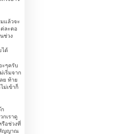
เกมแล้วจะ
นแต่ละตอ
ในช่วง
ได้
ยอะๆครับ
่เริ่มจาก
ลย ท้าย
ไม่เข้าก็
๊ก
วกเราดู
รือช่วงที่
ยสัญญาณ