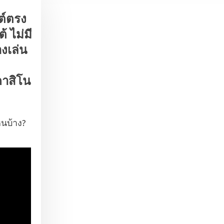
ซต์ตรง
้ ไม่มี
งเล่น
คาสิโน
นบ้าง?