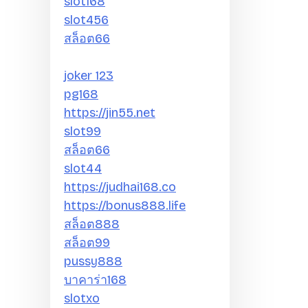
slot168
slot456
สล็อต66
joker 123
pg168
https://jin55.net
slot99
สล็อต66
slot44
https://judhai168.co
https://bonus888.life
สล็อต888
สล็อต99
pussy888
บาคาร่า168
slotxo