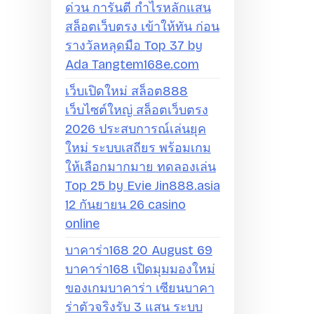
ด่วน การันตี กำไรหลักแสน
สล็อตเว็บตรง เข้าให้ทัน ก่อน
รางวัลหลุดมือ Top 37 by
Ada Tangtem168e.com
เว็บเปิดใหม่ สล็อต888
เว็บไซต์ใหญ่ สล็อตเว็บตรง
2026 ประสบการณ์เล่นยุค
ใหม่ ระบบเสถียร พร้อมเกม
ให้เลือกมากมาย ทดลองเล่น
Top 25 by Evie Jin888.asia
12 กันยายน 26 casino
online
บาคาร่า168 20 August 69
บาคาร่า168 เปิดมุมมองใหม่
ของเกมบาคาร่า เซียนบาคา
ร่าตัวจริงรับ 3 แสน ระบบ