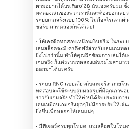
ตามอยากได้บน faro168 นั่นเองครับผม ซึ
ทดลองเล่นของพวกเรานั้นจะต้องบอกเลยว่า
ระบบเกมจริงแบบ 100% ไม่มีอะไรแตกต่า
ขอรับ มาทดลองกันได้เลย!
• ให้เครดิตทดสอบเหมือนเงินจริง: ในระ
เล่นสล็อตจะมีเครดิตฟรีสำหรับเล่นเกมท
ยิ่งไปกว่านั้น ทำให้คุณฝึกซ้อมการเล่นได้เ
เกมจริง ก็แค่ระบบทดลองเล่นจะไม่สามารถ
ออกมาได้นะครับ
• ระบบ RNG แบบเดียวกับเกมจริง: ภายใน
ทดสอบจะใช้ระบบสุ่มผลสรุปที่มีคุณภาพอ
ราวกับเกมจริง ทำให้ท่านได้รับประสบการ
เล่นเหมือนเกมจริงสุดๆไม่มีการปรับให้เล่
ยิ่งขึ้นเพื่อหลอกให้เล่นแน่ๆ
• มีฟีเจอร์ครบทุกโหมด: เกมสล็อตในโห