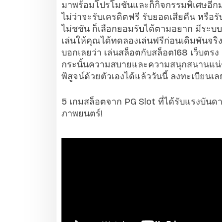
มาพร้อมโปรโมชั่นและก็กิจกรรมพิเศษอีก
ไม่ว่าจะรับเครดิตฟรี รับยอดเสียคืน หรือร
ไม่ชชัน ก็เลือกยอมรับได้ตามอยาก มีระ
เล่นให้คุณได้ทดลองเล่นฟรีก่อนเดิมพันจริง
บอกเลยว่า เล่นสล็อตกับสล็อต168 เว็บตรง 
กระนั้นความสบายและความสนุกสนานแน่
พิสูจน์ด้วยตัวเองได้แล้ววันนี้ ลงทะเบียนเล
5 เกมสล็อตจาก PG Slot ที่ได้รับแรงบัน
ภาพยนตร์!