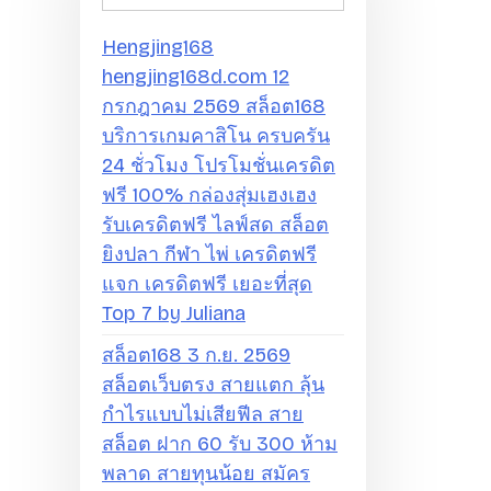
Hengjing168
hengjing168d.com 12
กรกฎาคม 2569 สล็อต168
บริการเกมคาสิโน ครบครัน
24 ชั่วโมง โปรโมชั่นเครดิต
ฟรี 100% กล่องสุ่มเฮงเฮง
รับเครดิตฟรี ไลฟ์สด สล็อต
ยิงปลา กีฬา ไพ่ เครดิตฟรี
แจก เครดิตฟรี เยอะที่สุด
Top 7 by Juliana
สล็อต168 3 ก.ย. 2569
สล็อตเว็บตรง สายแตก ลุ้น
กำไรแบบไม่เสียฟีล สาย
สล็อต ฝาก 60 รับ 300 ห้าม
พลาด สายทุนน้อย สมัคร