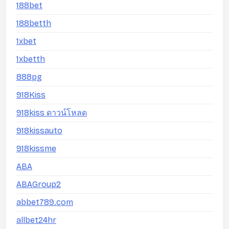
188bet
188betth
1xbet
1xbetth
888pg
918Kiss
918kiss ดาวน์โหลด
918kissauto
918kissme
ABA
ABAGroup2
abbet789.com
allbet24hr