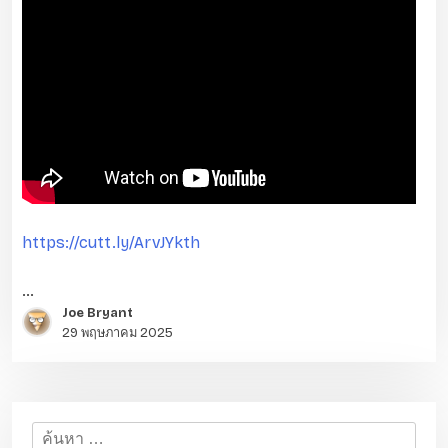
https://cutt.ly/ArvJYkth
…
Joe Bryant
29 พฤษภาคม 2025
ค้