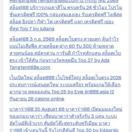
Hengjing168 hengjing168d.com 12 กรกฎาคม 2569
สล็อต168 บริการเกมคาสิโน ครบครัน 24 ชั่วโมง โปรโม
ชั่นเครดิตฟรี 100% กล่องสุ่มเฮงเฮง รับเครดิตฟรี ไลฟ์สด
สล็อต ยิงปลา กีฬา ไพ่ เครดิตฟรี แจก เครดิตฟรี เยอะ
ที่สุด Top 7 by Juliana
สล็อต168 3 ก.ย. 2569 สล็อตเว็บตรง สายแตก ลุ้นกำไร
แบบไม่เสียฟีล สายสล็อต ฝาก 60 รับ 300 ห้ามพลาด
สายทุนน้อย สมัครด่วน การันตี กำไรหลักแสน สล็อตเว็บ
ตรง เข้าให้ทัน ก่อนรางวัลหลุดมือ Top 37 by Ada
Tangtem168e.com
เว็บเปิดใหม่ สล็อต888 เว็บไซต์ใหญ่ สล็อตเว็บตรง 2026
ประสบการณ์เล่นยุคใหม่ ระบบเสถียร พร้อมเกมให้เลือก
มากมาย ทดลองเล่น Top 25 by Evie Jin888.asia 12
กันยายน 26 casino online
บาคาร่า168 20 August 69 บาคาร่า168 เปิดมุมมองใหม่
ของเกมบาคาร่า เซียนบาคาร่าตัวจริงรับ 3 แสน ระบบ
อัตโนมัติเจ้าแรก สัมผัสโต๊ะสดระดับพรีเมียม บาคา
ร่า168 เข้าเล่นวันนี้ รับโปรดีทันที Top 30 by Edgardo