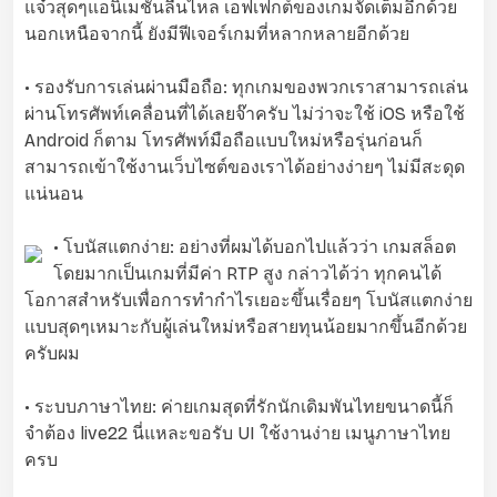
แจ๋วสุดๆแอนิเมชันลื่นไหล เอฟเฟกต์ของเกมจัดเต็มอีกด้วย
นอกเหนือจากนี้ ยังมีฟีเจอร์เกมที่หลากหลายอีกด้วย
• รองรับการเล่นผ่านมือถือ: ทุกเกมของพวกเราสามารถเล่น
ผ่านโทรศัพท์เคลื่อนที่ได้เลยจ๊าครับ ไม่ว่าจะใช้ iOS หรือใช้
Android ก็ตาม โทรศัพท์มือถือแบบใหม่หรือรุ่นก่อนก็
สามารถเข้าใช้งานเว็บไซต์ของเราได้อย่างง่ายๆ ไม่มีสะดุด
แน่นอน
• โบนัสแตกง่าย: อย่างที่ผมได้บอกไปแล้วว่า เกมสล็อต
โดยมากเป็นเกมที่มีค่า RTP สูง กล่าวได้ว่า ทุกคนได้
โอกาสสำหรับเพื่อการทำกำไรเยอะขึ้นเรื่อยๆ โบนัสแตกง่าย
แบบสุดๆเหมาะกับผู้เล่นใหม่หรือสายทุนน้อยมากขึ้นอีกด้วย
ครับผม
• ระบบภาษาไทย: ค่ายเกมสุดที่รักนักเดิมพันไทยขนาดนี้ก็
จำต้อง live22 นี่แหละขอรับ UI ใช้งานง่าย เมนูภาษาไทย
ครบ