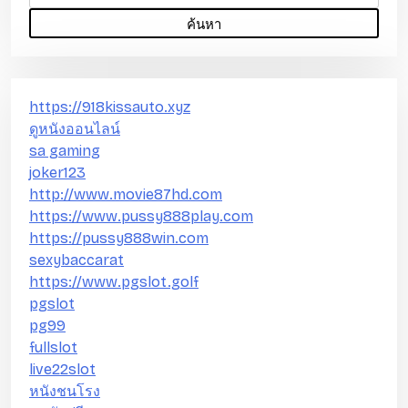
น
ห
า
สำ
ห
https://918kissauto.xyz
รั
ดูหนังออนไลน์
บ
sa gaming
:
joker123
http://www.movie87hd.com
https://www.pussy888play.com
https://pussy888win.com
sexybaccarat
https://www.pgslot.golf
pgslot
pg99
fullslot
live22slot
หนังชนโรง