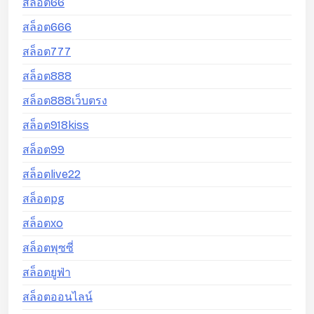
สล็อต66
สล็อต666
สล็อต777
สล็อต888
สล็อต888เว็บตรง
สล็อต918kiss
สล็อต99
สล็อตlive22
สล็อตpg
สล็อตxo
สล็อตพุซซี่
สล็อตยูฟ่า
สล็อตออนไลน์