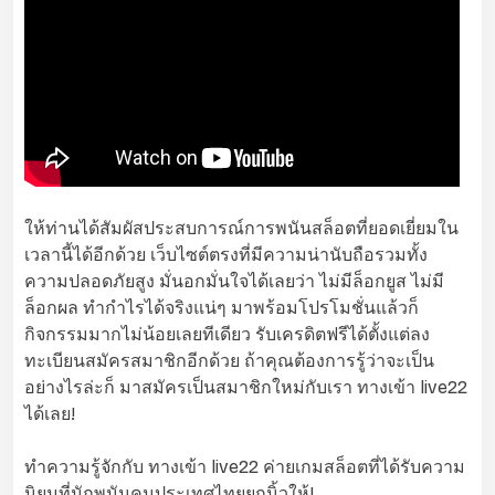
ให้ท่านได้สัมผัสประสบการณ์การพนันสล็อตที่ยอดเยี่ยมใน
เวลานี้ได้อีกด้วย เว็บไซต์ตรงที่มีความน่านับถือรวมทั้ง
ความปลอดภัยสูง มั่นอกมั่นใจได้เลยว่า ไม่มีล็อกยูส ไม่มี
ล็อกผล ทำกำไรได้จริงแน่ๆ มาพร้อมโปรโมชั่นแล้วก็
กิจกรรมมากไม่น้อยเลยทีเดียว รับเครดิตฟรีได้ตั้งแต่ลง
ทะเบียนสมัครสมาชิกอีกด้วย ถ้าคุณต้องการรู้ว่าจะเป็น
อย่างไรล่ะก็ มาสมัครเป็นสมาชิกใหม่กับเรา ทางเข้า live22
ได้เลย!
ทำความรู้จักกับ ทางเข้า live22 ค่ายเกมสล็อตที่ได้รับความ
นิยมที่นักพนันคนประเทศไทยยกนิ้วให้!