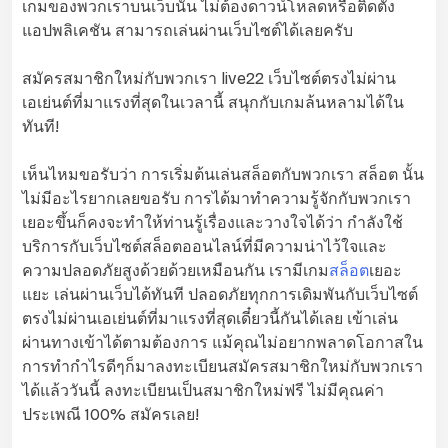
เกมของพวกเราบนเว็บนั่น ไม่ต้องดาวน์โหลดหรือติดตั้ง
แอปพลิเคชัน สามารถเล่นผ่านเว็บไซต์ได้เลยครับ
สมัครสมาชิกใหม่กับพวกเรา live22 เว็บไซต์ตรงไม่ผ่าน
เอเย่นต์ที่มาแรงที่สุดในเวลานี้ สนุกกับเกมล้นหลามได้ใน
ทันที!
เห็นไหมขอรับว่า การเริ่มต้นเล่นสล็อตกับพวกเรา สล็อต นั้น
ไม่มีอะไรยากเลยขอรับ การได้มาทำความรู้จักกับพวกเรา
เยอะขึ้นก็คงจะทำให้ท่านรู้เรื่องและวางใจได้ว่า กำลังใช้
บริการกับเว็บไซต์สล็อตออนไลน์ที่มีความน่าไว้ใจและ
ความปลอดภัยสูงด้วยด้วยเหมือนกัน เรามีเกม
สล็อต
เยอะ
แยะ เล่นผ่านเว็บได้ทันที ปลอดภัยทุกการเดิมพันกับเว็บไซต์
ตรงไม่ผ่านเอเย่นต์ที่มาแรงที่สุดเดี๋ยวนี้กันได้เลย เข้าเล่น
ผ่านทางเข้าได้ตามต้องการ แม้คุณไม่อยากพลาดโอกาสใน
การทำกำไรดีๆก็มาลงทะเบียนสมัครสมาชิกใหม่กับพวกเรา
ได้แล้ววันนี้ ลงทะเบียนเป็นสมาชิกใหม่ฟรี ไม่มีคุณค่า
ประเพณี 100% สมัครเลย!