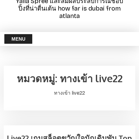
Yalla Spree และสัมผัสประสบการณ์ช้อป
ปิ้งที่น่าตื่นเต้น how far is dubai from
atlanta
MENU
หมวดหมู่:
ทางเข้า live22
ทางเข้า live22
Live22 เกมสล็อตขวัญใจนักเดิมพัน Top