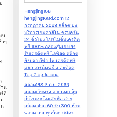
กม
Hengjing168
hengjing168d.com 12
กรกฎาคม 2569 สล็อต168
บริการเกมคาสิโน ครบครัน
แบบ
24 ชั่วโมง โปรโมชั่นเครดิต
ชิวๆ
ฟรี 100% กล่องสุ่มเฮงเฮง
รับเครดิตฟรี ไลฟ์สด สล็อต
ยิงปลา กีฬา ไพ่ เครดิตฟรี
24
แจก เครดิตฟรี เยอะที่สุด
Top 7 by Juliana
ก
สล็อต168 3 ก.ย. 2569
่าน
สล็อตเว็บตรง สายแตก ลุ้น
ที่
กำไรแบบไม่เสียฟีล สาย
กม
สล็อต ฝาก 60 รับ 300 ห้าม
ยน
พลาด สายทุนน้อย สมัคร