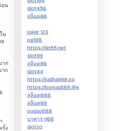
slot168
ก่อน
slot456
สล็อต66
joker 123
งใน
pg168
วย
https://jin55.net
slot99
ณมาก
สล็อต66
นมาก
slot44
https://judhai168.co
https://bonus888.life
้อ
สล็อต888
สล็อต99
pussy888
บาคาร่า168
ทำ
slotxo
รั้ง