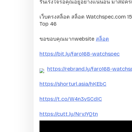
รื่นเริงใจรอคุณอยู่อย่างแน่นอน มาสมัค
เว็บตรงสล็อต สล็อต Watchspec.com 1
Top 46
ขอขอบคุณมากwebsite
สล็อต
https://bit.ly/faro168-watchspec
https://rebrand.ly/faro168-watchs
https://shorturl.asia/hKEbC
https://t.co/W4n3vSCdIC
https://cutt.ly/NrvJYQtn