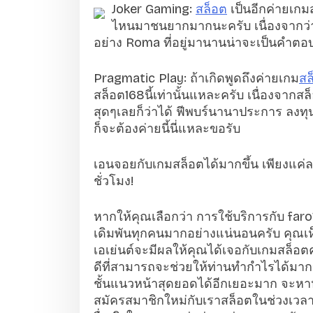
Joker Gaming:
สล็อต
เป็นอีกค่ายเกมส
ไหนมาชนยากมากนะครับ เนื่องจากว่าพว
อย่าง Roma ที่อยู่มานานน่าจะเป็นคำตอบท
Pragmatic Play: ถ้าเกิดพูดถึงค่ายเกม
สล
สล็อต168นี้เท่านั้นแหละครับ เนื่องจากสล
สุดๆเลยก็ว่าได้ ฟีพบร์นานาประการ ลงทุ
ก็จะต้องค่ายนี้นี่แหละขอรับ
เอนจอยกับเกมสล็อตได้มากขึ้น เพียงแค่
ชั่วโมง!
หากให้คุณเลือกว่า การใช้บริการกับ fa
เดิมพันทุกคนมากอย่างแน่นอนครับ คุณเห็
เอเย่นต์จะมีผลให้คุณได้เจอกับเกมสล็อต
ดีที่สามารถจะช่วยให้ท่านทำกำไรได้มากข
ชั้นแนวหน้าสุดยอดได้อีกเยอะมาก จะหาหา
สมัครสมาชิกใหม่กับเราสล็อตในช่วงเวลาน