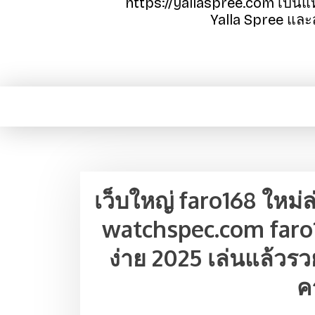
https://yallaspree.com เป็นแ
Yalla Spree และส
เว็บใหญ่ faro168 ใหม่
watchspec.com faro1
ง่าย 2025 เล่นแล้วรว
ค