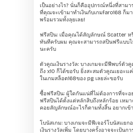
เป็นอย่างไร? นั่นก็คืออุปกรณ์หนึ่งที่สาม
ที่คุณจะเข้ามาทำเงินกับเกมfaro168 ก็มาท
พร้อมรวมทั้งลุยเลย!
ฟรีสปิน: เมื่อคุณได้สัญลักษณ์ Scatter
ทันทีครับผม คุณจะสามารถสปินฟรีแบบไม่
นะครับ
ตัวคูณเงินรางวัล: บางเกมจะมีฟีพบร์ตั
ถึง x10 ก็ได้ขอรับ ยิ่งสะสมตัวคูณเยอะแค่
ในเกมสล็อต168ของ pg เลยล่ะขอรับ
ซื้อฟรีสปิน: ผู้ใดกันแน่ที่ไม่ต้องการที่จ
ฟรีสปินได้ตั้งแต่หลักสิบถึงหลักร้อย เห
คอยสัญลักษณ์อะไรก็ตามทั้งสิ้น อยากเข้
โบนัสเกม: บางเกมจะมีฟีเจอร์โบนัสแยกออก
เงินรางวัลเพิ่ม โดยบางครั้งอาจจะเป้นการ