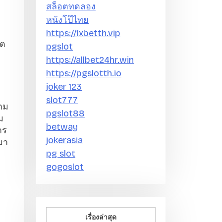
สล็อตทดลอง
หนังโป๊ไทย
https://1xbetth.vip
อต
pgslot
https://allbet24hr.win
https://pgslotth.io
joker 123
slot777
เกม
pgslot88
ม
betway
าร
jokerasia
มา
pg slot
gogoslot
เรื่องล่าสุด