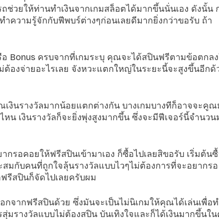
ารถช่วยให้ท่านทำเงินจากเกมสล็อตได้มากขึ้นนั่นเอง ดังนั้น 
ำความรู้จักกับฟีพบร์ต่างๆก่อนเลยดีมากยิ่งกว่าขอรับ ถ้า
 หรือ Bonus ครบจากที่เกมระบุ คุณจะได้สปินฟรีตามข้อตกล
ต้องจ่ายอะไรเลย จังหวะแตกใหญ่ในระยะนี้จะสูงขึ้นอีกด้
วคูณเงินรางวัลมากน้อยแตกต่างกัน บางเกมบางทีก็อาจจะคู
ไหน เงินรางวัลก็จะยิ่งพุ่งสูงมากขึ้น ซึ่งจะมีฟีเจอร์นี้จำนว
ะอยากรอคอยให้ฟรีสปินเข้ามาเอง ก็ซื้อไปเลยสิขอรับ เริ่มต้นซื
มาะสมกับคนที่ถูกใจลุ้นรางวัลแบบไวๆไม่ต้องการที่จะอยากรอ
าฟรีสปินก็จัดไปเลยครับผม
จากฟรีสปินด้วย ซึ่งมันจะเป็นไม่นิเกมให้คุณได้เล่นเพื่อ
สุ่มรางวัลแบบไม่ต้องสปิน บันเทิงใจและก็ได้เงินมากขึ้นในค