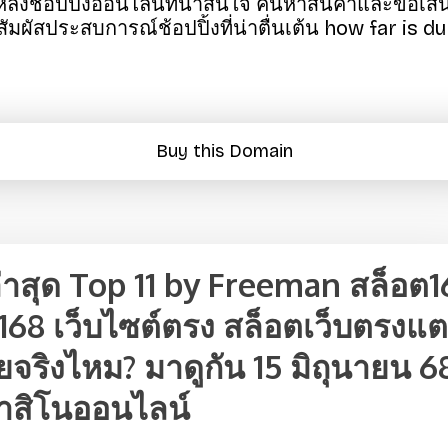
หล่งช้อปปิ้งออนไลน์ที่น่าสนใจ ค้นหาสินค้าและข้อเ
ัมผัสประสบการณ์ช้อปปิ้งที่น่าตื่นเต้น how far is d
Buy this Domain
ล่าสุด Top 11 by Freeman สล็อต1
68 เว็บไซต์ตรง สล็อตเว็บตรงแ
ยจริงไหม? มาดูกัน 15 มิถุนายน 6
าสิโนออนไลน์