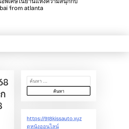
สนอพิเศษในย่านแห่งความสนุกกับ
ubai from atlanta
68
ค้
น
ตก
ห
8
า
สำ
ห
https://918kissauto.xyz
รั
ดูหนังออนไลน์