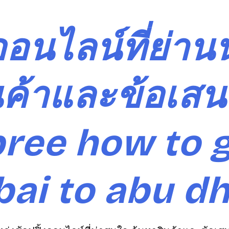
ออนไลน์ที่ย่าน
ค้าและข้อเสน
pree how to 
ai to abu d