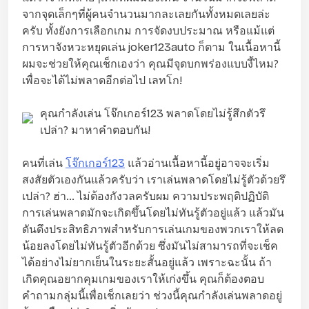
จากจุดเล็กๆที่ผู้คนจำนวนมากละเลยกันทั้งหมดเลยล่ะ
ครับ ทั้งยังการเลือกเกม การจัดงบประมาณ หรือแม้แต่
การหาจังหวะหยุดเล่น joker123auto ก็ตาม ในเนื้อหานี้
ผมจะช่วยให้คุณเช็กเองว่า คุณมีจุดบกพร่องแบบงี้ไหม?
เพื่อจะได้ไม่พลาดอีกต่อไป เลทโก!
คุณกำลังเล่น โจ๊กเกอร์123 พลาดโดยไม่รู้สึกตัวรึ
เปล่า? มาหาคำตอบกัน!
คนที่เล่น
โจ๊กเกอร์123
แล้วอ่านเนื้อหานี้อยู่อาจจะเริ่ม
สงสัยตัวเองกันแล้วครับว่า เราเล่นพลาดโดยไม่รู้ตัวด้วยรึ
เปล่า? ฮ่า… ไม่ต้องกังวลครับผม ความประพฤติปฏิบัติ
การเล่นพลาดมักจะเกิดขึ้นโดยไม่ทันรู้ตัวอยู่แล้ว แล้วมัน
ดันดึงประสิทธิภาพสำหรับการเล่นเกมของพวกเราให้ลด
น้อยลงโดยไม่ทันรู้ตัวอีกด้วย ซึ่งมันไม่สามารถที่จะเช็ค
ได้อย่างไม่ยากเย็นในระยะสั้นอยู่แล้ว เพราะฉะนั้น ถ้า
เกิดคุณอยากคุมเกมของเราให้เก่งขึ้น คุณก็ต้องตอบ
คำถามกลุ่มนี้เพื่อเช็กเลยว่า ช่วงนี้คุณกำลังเล่นพลาดอยู่