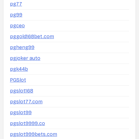
pg77
pg99
pgceo
pggold168bet.com
pgheng99
pgjoker auto
pgk44b
PGSlot
pgslot168
pgslot77.com
pgslot99
pgslot9999.co
pgslot999bets.com