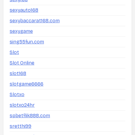
sexyauto168
sexybaccarat168.com
sexygame
sing55fun.com
Slot
Slot Online
slot168
slotgame6666
Slotxo
slotxo24hr
spbetflik888.com
sretthi99