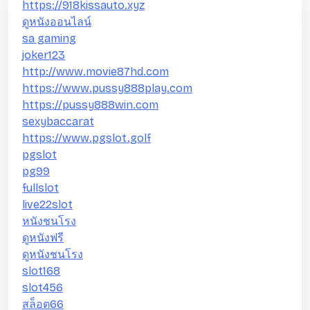
https://918kissauto.xyz
รั
ดูหนังออนไลน์
บ
sa gaming
:
joker123
http://www.movie87hd.com
https://www.pussy888play.com
https://pussy888win.com
sexybaccarat
https://www.pgslot.golf
pgslot
pg99
fullslot
live22slot
หนังชนโรง
ดูหนังฟรี
ดูหนังชนโรง
slot168
slot456
สล็อต66