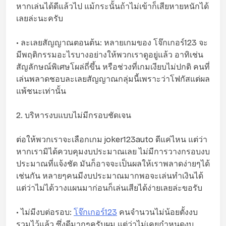
หากเล่นได้ดีแล้วไป แม้กระนั้นถ้าไม่เข้าก็เสียหายหนักได้
เลยล่ะนะครับ
• ละเลยสัญญาณตอนต้น: หลายเกมของ โจ๊กเกอร์123 จะ
มีพฤติกรรมอะไรบางอย่างให้พวกเราดูอยู่แล้ว อาทิเช่น
สัญลักษณ์พิเศษโผล่ถี่ขึ้น หรือช่วงที่เกมเงียบไม่ปกติ คนที่
เล่นพลาดชอบละเลยสัญญาณกลุ่มนี้เพราะว่าโฟกัสแต่ผล
แพ้ชนะเท่านั้น
2. บริหารงบแบบไม่มีกรอบชัดเจน
ต่อให้พวกเราจะเลือกเกม joker123auto ดีแค่ไหน แต่ว่า
หากเรามิได้ควบคุมงบประมาณเลย ไม่มีการวางกรอบงบ
ประมาณที่แจ้งชัด มันก็อาจจะเป็นผลให้เราพลาดง่ายๆได้
เช่นกัน หลายๆคนมีงบประมาณมากพอจะเล่นทำเงินได้
แต่ว่าไม่ได้วางแผนมาก่อนก็เล่นเสียได้ง่ายเลยล่ะขอรับ
• ไม่มีงบต่อรอบ:
โจ๊กเกอร์123
คนจำนวนไม่น้อยตั้งงบ
รวมไว้แล้ว ซึ่งดีมากๆครับผม แต่ว่าไม่เคยกำหนดงบ