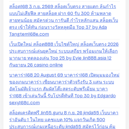
สล็อต168 3 ก.ย. 2569 สล็อตเว็บตรง สายแตก ลุ้นกำไร
แบบไม่เสียฟีล สายสล็อต ฝาก 60 รับ 300 ห้ามพลาด
สายทุนน้อย สมัครด่วน การันตี กำไรหลักแสน สล็อตเว็บ
ตรง เข้าให้ทัน ก่อนรางวัลหลุดมือ Top 37 by Ada
Tangtem168e.com
เว็บเปิดใหม่ สล็อต888 เว็บไซต์ใหญ่ สล็อตเว็บตรง 2026
ประสบการณ์เล่นยุคใหม่ ระบบเสถียร พร้อมเกมให้เลือก
มากมาย ทดลองเล่น Top 25 by Evie Jin888.asia 12
กันยายน 26 casino online
บาคาร่า168 20 August 69 บาคาร่า168 เปิดมุมมองใหม่
ของเกมบาคาร่า เซียนบาคาร่าตัวจริงรับ 3 แสน ระบบ
อัตโนมัติเจ้าแรก สัมผัสโต๊ะสดระดับพรีเมียม บาคา
ร่า168 เข้าเล่นวันนี้ รับโปรดีทันที Top 30 by Edgardo
sexy168c.com
สล็อตเครดิตฟรี Jin55.guru 8 ก.ย. 26 jinda55 เว็บบาคา
ร่าอันดับ 1 ในไทย แคชแบค 10% แจกวันเกิด 500
ประสบการณ์เกมเหนือระดับ jinda55 สมัครไว้ก่อน คุ้ม