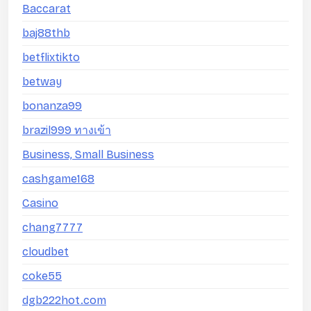
Baccarat
baj88thb
betflixtikto
betway
bonanza99
brazil999 ทางเข้า
Business, Small Business
cashgame168
Casino
chang7777
cloudbet
coke55
dgb222hot.com