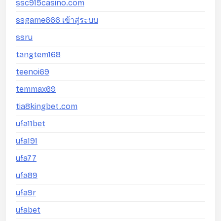
ssc915casino.com
ssgame666 เข้าสู่ระบบ
ssru
tangtem168
teenoi69
temmax69
tia8kingbet.com
ufa11bet
ufa191
ufa77
ufa89
ufa9r
ufabet