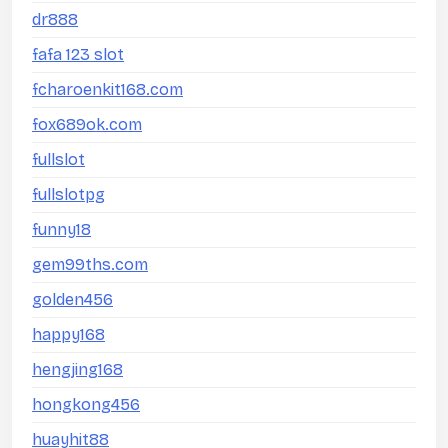
dr888
fafa 123 slot
fcharoenkit168.com
fox689ok.com
fullslot
fullslotpg
funny18
gem99ths.com
golden456
happy168
hengjing168
hongkong456
huayhit88