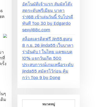
อัตโนมัติเจ้าแรก สัมผัสโต๊ะ
สดระดับพรีเมียม บาคา
ss
โชค
ร่า168 เข้าเล่นวันนี้ รับโปรดี
ทันที Top 30 by Edgardo
sexy168c.com
สล็อตเครดิตฟรี Jin55.guru
8 ก.ย. 26 jinda55 เว็บบาคา
ร่าอันดับ 1 ในไทย แคชแบค
ามา
ที่
10% แจกวันเกิด 500
รั้ง
ประสบการณ์เกมเหนือระดับ
jinda55 สมัครไว้ก่อน คุ้ม
กว่า Top 9 by Dong
่นๆ
เดิม
หมวดหมู่