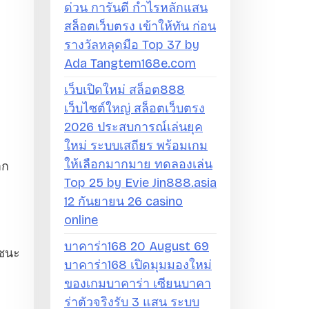
ด่วน การันตี กำไรหลักแสน
สล็อตเว็บตรง เข้าให้ทัน ก่อน
รางวัลหลุดมือ Top 37 by
Ada Tangtem168e.com
เว็บเปิดใหม่ สล็อต888
เว็บไซต์ใหญ่ สล็อตเว็บตรง
2026 ประสบการณ์เล่นยุค
ใหม่ ระบบเสถียร พร้อมเกม
ให้เลือกมากมาย ทดลองเล่น
าก
Top 25 by Evie Jin888.asia
12 กันยายน 26 casino
online
บาคาร่า168 20 August 69
้ชนะ
บาคาร่า168 เปิดมุมมองใหม่
ของเกมบาคาร่า เซียนบาคา
ร่าตัวจริงรับ 3 แสน ระบบ