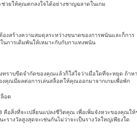
นี้จะช่วยให้คุณตกลงใจได้อย่างชาญฉลาดในเกม
ป็นต้องสร้างความสมดุลระหว่างขนาดของการพนันและก็การ
ใช้ในการเดิมพันให้เหมาะกับกับกาแทงพนัน
งทราบขีดจํากัดของคุณแล้วก็ใส่ใจว่าเมื่อใดที่จะหยุด ถ้าห
องคุณมีผลต่อการเล่นสล็อตให้คุณออกมาจากเกมเพื่อพัก
สล็อต
อสิ่งที่จะเปลี่ยนแปลงชีวิตคุณ เพื่อเพิ่มจังหวะของคุณให
นะรางวัลสูงสุดจะเช่นกันไม่ว่าจะเป็นรางวัลใหญ่เพียงใด