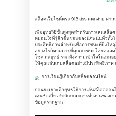
Poste
สล็อตเว็บไซต์ตรง 918kiss แตกง่าย ฝากถอ
เพิ่มยุทธวิธีขั้นสูงสุดสำหรับการเล่นส
หย่อนใจที่รู้สึกชื่นชอบของนักพนันทั่วทั้
ประสิทธิภาพสำหรับเพื่อการชนะที่ยิ่งใหญ
อย่างไรก็ตามการที่คุณจะชนะโดยตลอดใน
โชค กลยุทธ์ รวมทั้งความเข้าใจในเกมอย่
ให้คุณเล่นเกมสล็อตอย่างมีประสิทธิภาพ 
การเรียนรู้เกี่ยวกับสล็อตออนไลน์
ก่อนจะเจาะลึกยุทธวิธีการเล่นสล็อตออ
เด่นชัดเกี่ยวกับลักษณะการทำงานของเกมส
ข้อมูลรากฐาน