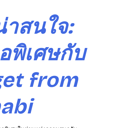
น่าสนใจ:
อพิเศษกับ
get from
habi