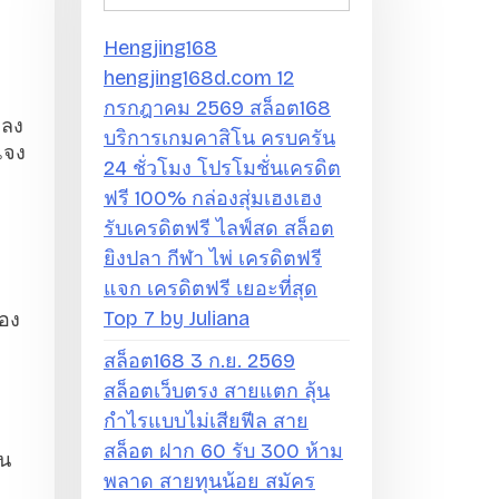
Hengjing168
hengjing168d.com 12
กรกฎาคม 2569 สล็อต168
กลง
บริการเกมคาสิโน ครบครัน
แจง
24 ชั่วโมง โปรโมชั่นเครดิต
ฟรี 100% กล่องสุ่มเฮงเฮง
รับเครดิตฟรี ไลฟ์สด สล็อต
ยิงปลา กีฬา ไพ่ เครดิตฟรี
แจก เครดิตฟรี เยอะที่สุด
Top 7 by Juliana
้อง
สล็อต168 3 ก.ย. 2569
สล็อตเว็บตรง สายแตก ลุ้น
กำไรแบบไม่เสียฟีล สาย
สล็อต ฝาก 60 รับ 300 ห้าม
ัน
พลาด สายทุนน้อย สมัคร