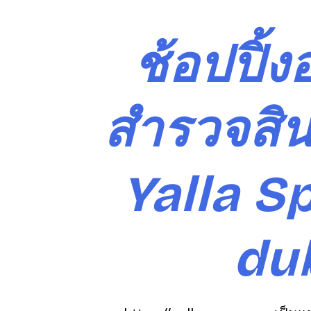
S
k
ช้อปปิ้ง
i
p
t
o
สำรวจสิน
c
o
n
Yalla S
t
e
n
t
dub