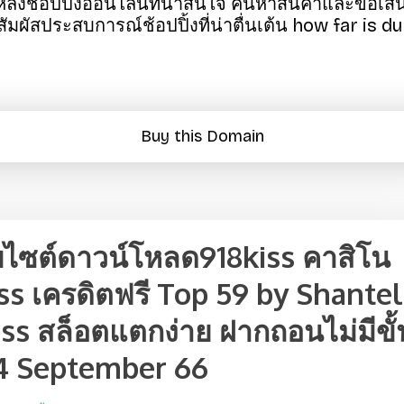
หล่งช้อปปิ้งออนไลน์ที่น่าสนใจ ค้นหาสินค้าและข้อเ
ัมผัสประสบการณ์ช้อปปิ้งที่น่าตื่นเต้น how far is d
Buy this Domain
็บไซต์ดาวน์โหลด918kiss คาสิโน
iss เครดิตฟรี Top 59 by Shantel
iss สล็อตแตกง่าย ฝากถอนไม่มีขั้
14 September 66