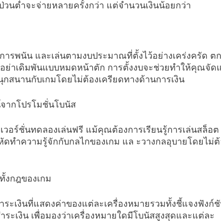
ั่นป่วนต่ำจะจ่ายหลายครั้งกว่า แต่จำนวนเงินน้อยกว่า
่นการพนัน และเล่นตามงบประมาณที่ตั้งไว้อย่างเคร่งครัด ต
ย่าเดิมพันแบบหมดหน้าตัก การตั้งงบจะช่วยทำให้คุณจัด
นุกสนานกับเกมโดยไม่ต้องเครียดทางด้านการเงิน
์จากโปรโมชั่นโบนัส
วอร์ชั่นทดลองเล่นฟรี แม้คุณต้องการเรียนรู้การเล่นสล็อต
ัดทำความรู้จักกับกลไกของเกม แล ะวางกลอุบายโดยไม่ต
มทั้งกฎของเกม
ะเงินที่แสดงค่าของแต่ละเครื่องหมายรวมทั้งชี้แจงฟังก์ช
ชําระเงิน เพื่อมองว่าเครื่องหมายใดมีโบนัสสูงสุดและแต่ละ