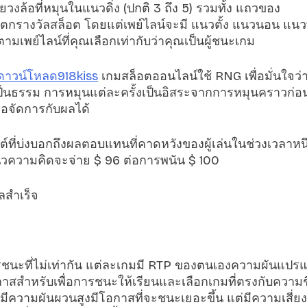
ยวงล้อที่หมุนในแนวดิ่ง (ปกติ 3 ถึง 5) รวมทั้ง แถวของ
แตกรางวัลสล็อต โดยแต่เพย์ไลน์จะมี แนวตั้ง แนวนอน แน
เพย์ไลน์ที่คุณเลือกเท่ากับว่าคุณเป็นผู้ชนะเกม
ดาวน์โหลด918kiss
เกมสล็อตออนไลน์ใช้ RNG เพื่อมั่นใจว่
็นธรรม การหมุนแต่ละครั้งเป็นอิสระจากการหมุนคราวก่อ
ือจัดการกับผลได้
ซ็นต์ที่บ่งบอกถึงผลตอบแทนที่คาดหวังของผู้เล่นในช่วงเวลาหนึ
นวความคิดจะจ่าย $ 96 ต่อการพนัน $ 100
ลสำเร็จ
การชนะที่ไม่เท่ากัน แต่ละเกมมี RTP ของตนเองความผันแปร
โอกาสสำหรับเพื่อการชนะให้เรียนและเลือกเกมที่ตรงกับความช
ความผันผวนสูงมีโอกาสที่จะชนะเยอะขึ้น แต่มีความเสี่ยง