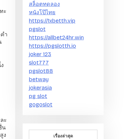
สล็อตทดลอง
วทะ
หนังโป๊ไทย
https://1xbetth.vip
pgslot
าคำ
https://allbet24hr.win
น
https://pgslotth.io
joker 123
slot777
่ง
pgslot88
betway
jokerasia
pg slot
gogoslot
และ
ื่น
สูง
เรื่องล่าสุด