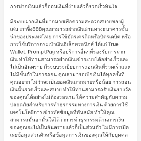
การฝากเงินแล้วก็ถอนเงินที่ง่ายแล้วก็รวดเร็วทันใจ
มีระบบฝากเงินที่มากมายเพื่อความสะดวกสบายของผู้
เล่น เกาจิ้ง888คุณสามารถฝากเงินผ่านทางธนาคารชั้น
นำของประเทศไทย การใช้บัตรเครดิตหรือบัตรเดบิต หรือ
การใช้บริการกระเป๋าเงินอิเล็กทรอนิกส์ ได้แก่ True
Wallet, PromptPay หรือบริการอื่นๆที่รองรับการฝาก
เงิน ทำให้ท่านสามารถฝากเงินเข้าระบบได้อย่างเร็วและ
ไม่เป็นอันตราย มีระบบระเบียบการถอนเงินที่รวดเร็วและ
ไม่มีขั้นต่ำในการถอน คุณสามารถเบิกเงินได้ทุกครั้งที่
คุณอยาก ไม่ว่าจะเป็นยอดเงินมากมายหรือน้อย การถอน
เงินนั้นรวดเร็วและสบาย ทำให้ท่านสามารถรับเงินรางวัล
ของคุณได้อย่างไม่ต้องรอนาน ให้ความสำคัญกับความ
ปลอดภัยสำหรับการทำธุรกรรมทางการเงิน ด้วยการใช้
เทคโนโลยีการเข้ารหัสข้อมูลที่ทันสมัย ทำให้คุณ
สามารถมั่นอกมั่นใจได้ว่าการทำธุรกรรมด้านการเงิน
ของคุณจะไม่เป็นอันตรายแล้วก็เป็นส่วนตัว ไม่มีการเปิด
เผยข้อมูลส่วนตัวหรือข้อมูลการเงินของคุณให้กับบุคคล