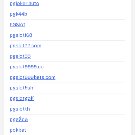
pgjoker auto
pgk44b
PGSlot
pgslot168
pgslot77.com
pgslot99
pgslot9999.co
pgslot999bets.com
pgslotfish
pgslotgolf
pgslotth
pgสล็อต
pokbet