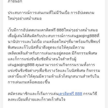
ภายนอก
ประสบการณ์การเล่นเกมที่ไม่มีวันเบื่อ การอัปเดตเกม
ใหม่ๆอย่างสม่ำเสมอ
เว็บมีการอัปเดตเกมเครดิตฟรี 888ใหม่ๆอย่างสม่ำเสมอ
เพื่อผู้เล่นได้สัมผัสกับประสบการณ์การเล่นgaojing888ที่
นานัปการและไม่เบื่อ เกมสล็อตใหม่ๆที่มาพร้อมกับฟีพบร์
พิเศษและก็โบนัสที่น่าดึงดูดจะก่อให้คุณมีความ
เพลิดเพลินสำหรับการเล่นเกมอยู่ตลอด มีกิจกรรมพิเศษ
และก็การแข่งขันชิงชัยที่น่าสนใจสำหรับผู้
เล่นgaojing888 คุณสามารถร่วมกิจกรรมรวมทั้งการ
แข่งขันชิงชัยต่างๆเพื่อชิงรางวัลและโบนัสพิเศษ กิจกรรม
เหล่านี้จะทำให้คุณมีความท้าแล้วก็สนุกสนานสำหรับใน
การเล่นเกมสล็อตเยอะขึ้น
สมัครสมาชิกและก็เริ่มการเล่น
เครดิตฟรี 888
กรรมวิธี
ลงทะเบียนที่ง่ายและก็รวดเร็วทันใจ