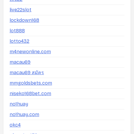
live22slot
lockdown168
lot888
lotto432
m4newonline.com
macau69
macau69 สมัคร
mmgoldsbets.com
niseko168bet.com
no1huay
no1huay.com
okc4