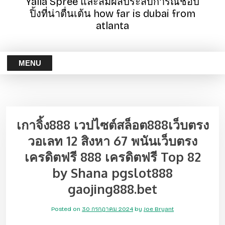
Yalla Spree และสัมผัสประสบการณ์ช้อป
ปิ้งที่น่าตื่นเต้น how far is dubai from
atlanta
MENU
เกาจิ้ง888 เวปไซต์สล็อต888เว็บตรง
วอเลท 12 สิงหา 67 พนันเว็บตรง
เครดิตฟรี 888 เครดิตฟรี Top 82
by Shana pgslot888
gaojing888.bet
Posted on
30 กรกฎาคม 2024
by
Joe Bryant