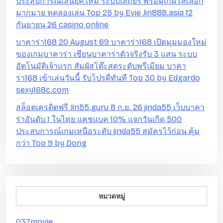
ประสบการณ์เล่นยุคใหม่ ระบบเสถียร พร้อมเกมให้เลือก
มากมาย ทดลองเล่น Top 25 by Evie Jin888.asia 12
กันยายน 26 casino online
บาคาร่า168 20 August 69 บาคาร่า168 เปิดมุมมองใหม่
ของเกมบาคาร่า เซียนบาคาร่าตัวจริงรับ 3 แสน ระบบ
อัตโนมัติเจ้าแรก สัมผัสโต๊ะสดระดับพรีเมียม บาคา
ร่า168 เข้าเล่นวันนี้ รับโปรดีทันที Top 30 by Edgardo
sexy168c.com
สล็อตเครดิตฟรี Jin55.guru 8 ก.ย. 26 jinda55 เว็บบาคา
ร่าอันดับ 1 ในไทย แคชแบค 10% แจกวันเกิด 500
ประสบการณ์เกมเหนือระดับ jinda55 สมัครไว้ก่อน คุ้ม
กว่า Top 9 by Dong
หมวดหมู่
037movie