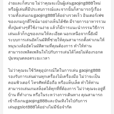
ง่ายและก็สบาย ไม่ว่าคุณจะเป็นผู้เล่นgaojing888ใหม่
หรือผู้เล่นที่มีประสบการณ์และจากนั้นก็สามารถรู้เรื่อง
รวมทั้งเล่นเกมgaojing888ได้อย่างรวดเร็ว อินเตอร์เฟซ
ของเกมถูกดีไซน์มาอย่างเห็นได้ชัด มีรายการอาหารรวม
ทั้งปุ่มต่างๆที่ใช้งานง่าย แล้วก็มีการแนะนำกรรมวิธีการ
เล่นแล้วก็กฎของเกมให้ละเอียด นอกเหนือจากนี้ยังมี
ระบบการเล่นอัตโนมัติที่ช่วยให้คุณสามารถตั้งค่าเกมให้
หมุนวงล้ออัตโนมัติตามที่คุณต้องการ ทำให้ท่าน
สามารถเพลิดเพลินใจไปกับการเล่นได้โดยไม่ต้องรอกด
ปุ่มหมุนตลอดระยะเวลา
ไม่ว่าคุณจะใช้วัสดุอุปกรณ์ใดในการเล่น gaojing888
รองรับการเล่นผ่านทุกเครื่องไม้เครื่องมือ ไม่ว่าจะเป็น
คอมพิวเตอร์ โทรศัพท์มือถือ หรือแท็บเล็ต ทำให้ท่าน
สามารถเล่นเกมสล็อตได้ทุกที่ที่ต้องการ ไม่ว่าคุณจะอยู่ที่
บ้าน ที่ทำงาน หรือในระหว่างการเดินทาง คุณสามารถ
เข้าถึงเกมgaojing888และบันเทิงใจไปกับการ
เล่นpgslot888ได้อย่างไม่มีข้อจำกัด