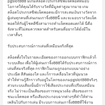
pgslot888 มีเกมสล็อตโปรเกรสซีฟแจ็คพอตที่มอบ
โอกาสให้คุณได้รับรางวัลที่มีมูลค่าสูงมากมาย เกม
สล็อตโปรเกรสซีฟแจ็คพอตจะมีการสะสมเงินรางวัลจาก
ผู้เล่นทุกคนที่เล่นเกมเกาจิ้ง888นี้ และจะมอบรางวัลแจ็ค
พอตให้กับผู้โชคดีซึ่งสามารถทำแจ็คพอตแตกได้ นี่คือ
จังหวะที่ไม่สมควรพลาดสำหรับคนที่อยากได้มั่งมีใน
เวลาสั้นๆ
รับประสบการณ์การเล่นที่เหมือนจริงที่สุด
สล็อตตั้งใจในรายละเอียดของการออกแบบกราฟิกแล้วก็
ระบบเสียง เพื่อให้ผู้เล่นเกาจิ้ง888ได้รับประสบการณ์การ
เล่นที่สมจริงที่สุด กราฟิกในเกมถูกออกแบบมาอย่าง
ประณีต สีสันผ่องใส และก็การเคลื่อนไหวที่นุ่มนวล
ทำให้ท่านรู้สึกราวกับอยู่ในโลกของเกมpgslot888จริงๆ
ส่วนระบบเสียงนั้นมีการใช้เสียงประกอบที่เปรียบเสมือน
จริง ไม่ว่าจะเป็นเสียงของการหมุนวงล้อ เสียงของการ
ชนะแจ็คพอต หรือเสียงประกอบฉากต่างๆที่ทำให้ท่าน
เพลินไปกับการเล่น มีระบบการเล่นเกาจิ้ง888ที่ใช้งาน