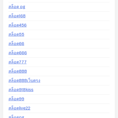
สล็อต pg
สล็อต168
สล็อต456
สล็อต55
สล็อต66
สล็อต666
สล็อต777
สล็อต888
สล็อต888เว็บตรง
สล็อต918kiss
สล็อต99
สล็อตlive22
สล็อตpg