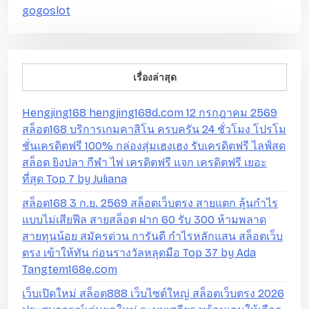
gogoslot
เรื่องล่าสุด
Hengjing168 hengjing168d.com 12 กรกฎาคม 2569
สล็อต168 บริการเกมคาสิโน ครบครัน 24 ชั่วโมง โปรโม
ชั่นเครดิตฟรี 100% กล่องสุ่มเฮงเฮง รับเครดิตฟรี ไลฟ์สด
สล็อต ยิงปลา กีฬา ไพ่ เครดิตฟรี แจก เครดิตฟรี เยอะ
ที่สุด Top 7 by Juliana
สล็อต168 3 ก.ย. 2569 สล็อตเว็บตรง สายแตก ลุ้นกำไร
แบบไม่เสียฟีล สายสล็อต ฝาก 60 รับ 300 ห้ามพลาด
สายทุนน้อย สมัครด่วน การันตี กำไรหลักแสน สล็อตเว็บ
ตรง เข้าให้ทัน ก่อนรางวัลหลุดมือ Top 37 by Ada
Tangtem168e.com
เว็บเปิดใหม่ สล็อต888 เว็บไซต์ใหญ่ สล็อตเว็บตรง 2026