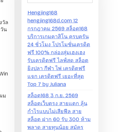
วย
Hengjing168
hengjing168d.com 12
งวัล
กรกฎาคม 2569 สล็อต168
วัน
บริการเกมคาสิโน ครบครัน
24 ชั่วโมง โปรโมชั่นเครดิต
อ
ฟรี 100% กล่องสุ่มเฮงเฮง
รับเครดิตฟรี ไลฟ์สด สล็อต
ยิงปลา กีฬา ไพ่ เครดิตฟรี
 Win
แจก เครดิตฟรี เยอะที่สุด
Top 7 by Juliana
สล็อต168 3 ก.ย. 2569
 ผม
สล็อตเว็บตรง สายแตก ลุ้น
กำไรแบบไม่เสียฟีล สาย
สล็อต ฝาก 60 รับ 300 ห้าม
พลาด สายทุนน้อย สมัคร