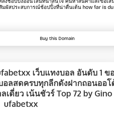
หล่งช้อปปิ้งออนไลน์ที่น่าสนใจ ค้นหาสินค้าและข้อเ
ัมผัสประสบการณ์ช้อปปิ้งที่น่าตื่นเต้น how far is d
Buy this Domain
 ufabetxx เว็บแทงบอล อันดับ 1 ข
 บอลสดครบทุกลีกดังฝากถอนออโต
ลเดี่ยว เน้นชัวร์ Top 72 by Gino
ufabetxx