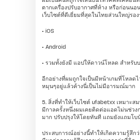
ผมเป็นคนที่ถูกใจเล่นบนโทรศัพท์เคลื่อนที
ตากเครื่องปรับอากาศที่ห้าง หรือก่อนนอนก
เว็บไซต์ที่ดีเยี่ยมที่สุดในไทยส่วนใหญ่รอง
• iOS
• Android
• รวมทั้งยังมี แอปให้ดาวน์โหลด สำหรับ
อีกอย่างที่ผมถูกใจเป็นมีหน้าเกมที่โหลดไ
หมุนๆอยู่แล้วค้างนี่เป็นไม่มีอารมณ์มาก
5. สิ่งที่ทำให้เว็บไซต์ ufabetxx เหมาะสม
มีกาลครั้งหนึ่งผมเคยติดต่อแอดไม่นช่วง
มาก ปรับปรุงให้โดยทันที แถมยังแถมโบนั
ประสบการณ์อย่างนี้ทำให้เกิดความรู้สึกว่