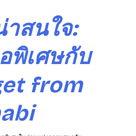
น่าสนใจ:
อพิเศษกับ
get from
habi