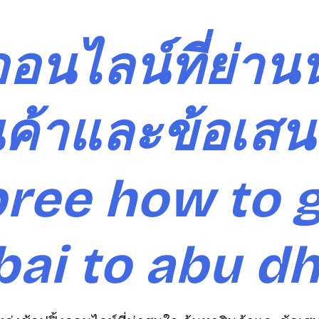
ออนไลน์ที่ย่าน
ค้าและข้อเสน
pree how to 
ai to abu d