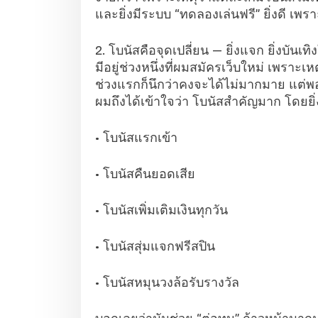
และยิ่งมีระบบ “ทดลองเล่นฟรี” ยิ่งดี เพ
2. โบนัสคือจุดเปลี่ยน — ยิ่งแจก ยิ่งบันเทิงใ
มีอยู่ช่วงหนึ่งที่ผมสมัครเว็บใหม่ เพรา
ช่วงแรกก็นึกว่าคงจะได้ไม่มากมาย แต่พอล
ผมถึงได้เข้าใจว่า โบนัสสำคัญมาก โดยยิ่
• โบนัสแรกเข้า
• โบนัสคืนยอดเสีย
• โบนัสเพิ่มเติมเงินทุกวัน
• โบนัสสุ่มแจกฟรีสปิน
• โบนัสหมุนวงล้อรับรางวัล