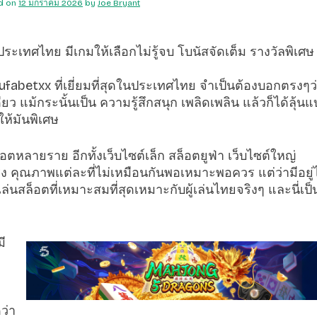
d on
12 มกราคม 2026
by
Joe Bryant
ประเทศไทย มีเกมให้เลือกไม่รู้จบ โบนัสจัดเต็ม รางวัลพิเศษ
abetxx ที่เยี่ยมที่สุดในประเทศไทย จำเป็นต้องบอกตรงๆว
ียว แม้กระนั้นเป็น ความรู้สึกสนุก เพลิดเพลิน แล้วก็ได้ลุ้น
ให้มันพิเศษ
อตหลายราย อีกทั้งเว็บไซต์เล็ก สล็อตยูฟ่า เว็บไซต์ใหญ่
รง คุณภาพแต่ละที่ไม่เหมือนกันพอเหมาะพอควร แต่ว่ามีอยู่ไม
เล่นสล็อตที่เหมาะสมที่สุดเหมาะกับผู้เล่นไทยจริงๆ และนี่เป็
ี
ว่า