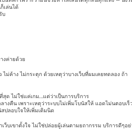
่เป็นหลัก เพราะว่ามันช่วยทำให้เล่นได้ทุกหนทุกแห่ง — นั่งร
็เล่นได้
รับ
บางค่ายด้วย
ว ไม่ค้าง ไม่กระตุก ด้วยเหตุว่าบางเว็บที่ผมเคยทดลอง ถ้า
ที่สุด ไม่ใช่แค่เกม…แต่ว่าเป็นการบริการ
กลางคืน เพราะเหตุว่าระบบไม่เพิ่มโบนัสให้ แอดไม่นตอบเร็
สปลอบใจให้เพิ่มเติมนิด
าเว็บเขาตั้งใจ ไม่ใช่ปล่อยผู้เล่นตามยถากรรม บริการดีๆอย่า