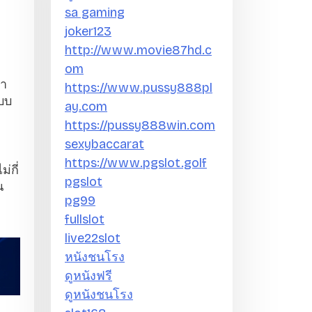
บ
sa gaming
:
joker123
http://www.movie87hd.c
om
่า
https://www.pussy888pl
แบบ
ay.com
https://pussy888win.com
sexybaccarat
https://www.pgslot.golf
่กี่
pgslot
น
pg99
fullslot
live22slot
หนังชนโรง
ดูหนังฟรี
ดูหนังชนโรง