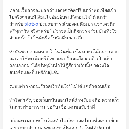
หลายเว็บอาจจะบอกว่าแจกเครดิตฟรี แต่ว่าพอเพียงเข้า
ไปจริงๆกลับมีเงื่อนไขย่อยยับจนถึงถอนไม่ได้ แต่ว่า
สำหรับ
slotxo
ประสบการณ์ของผมคือเขา แจกเครดิต
ฟรีทุกๆวัน จริงๆครับ ไม่ว่าจะเป็นกิจกรรมร่วมบันเทิงใจ
ผ่านหน้าเว็บไซต์หรือโบนัสคืนยอดเสีย
ซึ่งมันช่วยต่อลมหายใจในวันที่ดวงไม่ค่อยดีได้ดีมากมาย
ผมเคยใช้เครดิตฟรีที่เขาแจก ปั่นจนถึงยอดถึงเป้าแล้ว
ถอนออกมาได้จริงๆมันทำให้รู้สึกว่าเว็บนี้เขาดวงใจ
สปอร์ตและก็แฟร์กับผู้เล่น
ระบบฝาก-ถอน: “รวดเร็วทันใจ” ไม่ใช่แค่คำชวนเชื่อ
หัวใจสำคัญของเว็บพนันออนไลน์สำหรับผมคือ ความเร็ว
ในการทำธุรกรรม ขอรับ เชื่อไหมขอรับว่าที่
สล็อตxo ผมแทบไม่ต้องทักไลน์หาแอดไม่นเพื่อตามเยี่ยม
เลย ระบบฝาก-ถอนของเขาเป็นแบบอัตโนมัติ (Auto)