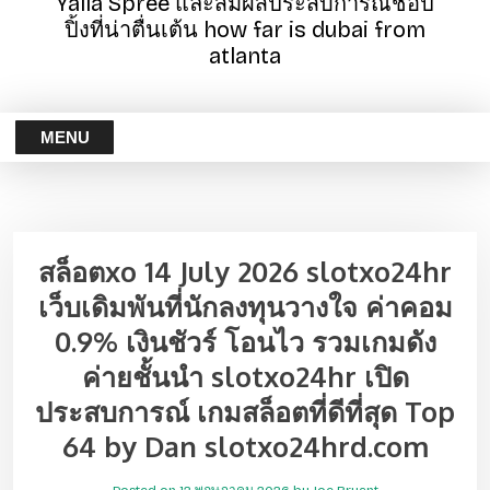
Yalla Spree และสัมผัสประสบการณ์ช้อป
ปิ้งที่น่าตื่นเต้น how far is dubai from
atlanta
MENU
สล็อตxo 14 July 2026 slotxo24hr
เว็บเดิมพันที่นักลงทุนวางใจ ค่าคอม
0.9% เงินชัวร์ โอนไว รวมเกมดัง
ค่ายชั้นนำ slotxo24hr เปิด
ประสบการณ์ เกมสล็อตที่ดีที่สุด Top
64 by Dan slotxo24hrd.com