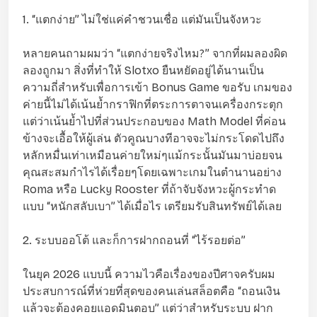
1. “แตกง่าย” ไม่ใช่แค่คำชวนเชื่อ แต่มันเป็นจังหวะ
หลายคนถามผมว่า “แตกง่ายจริงไหม?” จากที่ผมลองผิด
ลองถูกมา สิ่งที่ทำให้ Slotxo ยืนหยัดอยู่ได้นานเป็น
ความถี่สำหรับเพื่อการเข้า Bonus Game ขอรับ เกมของ
ค่ายนี้ไม่ได้เน้นย้ำกราฟิกที่ตระการตาจนเครื่องกระตุก
แต่ว่าเน้นย้ำไปที่ส่วนประกอบของ Math Model ที่ค่อน
ข้างจะเอื้อให้ผู้เล่น ตัวคูณบางทีอาจจะไม่กระโดดไปถึง
หลักหมื่นเท่าเหมือนค่ายใหม่ๆแม้กระนั้นมันมาบ่อยจน
คุณสะสมกำไรได้เรื่อยๆโดยเฉพาะเกมในตำนานอย่าง
Roma หรือ Lucky Rooster ที่ถ้าจับจังหวะผู้กระทำด
แบบ “หนักสลับเบา” ได้เมื่อไร เตรียมรับสินทรัพย์ได้เลย
2. ระบบออโต้ และก็การฝากถอนที่ “ไร้รอยต่อ”
ในยุค 2026 แบบนี้ ความไวคือเรื่องของปีศาจครับผม
ประสบการณ์ที่ห่วยที่สุดของคนเล่นสล็อตคือ “ถอนเงิน
แล้วจะต้องคอยแอดมินตอบ” แต่ว่าสำหรับระบบ ฝาก