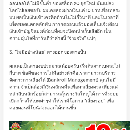
ถอนออโต้ ไม่มีขั้นต่ำ ของสล็อต XO ยุคใหม่ มันแปลง
โลกไปเลยขอรับ ผมเคยลองฝากเงินแค่ 10 บาทเพื่อเทสระ
บบ ผลเป็นเงินเข้าเครดิตด้านในไม่กี่วินาที และในเวลาที่
แจ็คพอตแตกหลักพัน การกดถอนแล้วมองเห็นแจ้งเตือน
เงินเข้าบัญชีแบงค์ก่อนที่ผมจะปิดหน้าเว็บเสียอีก เป็น
ความอุ่นใจที่การันตีว่าค่ายนี้ “จ่ายจริง” แน่ๆ
3. “ไม่มีอย่างน้อย” ทางออกของสายปั้น
ผมเคยเป็นสายงบประมาณน้อยครับ เริ่มต้นจากเบทละไม่
กี่บาท ข้อดีของการไม่มีอย่างต่ำคือเราสามารถบริหาร
จัดการการเสี่ยงได้ (Bankroll Management) คุณไม่มี
ความจำเป็นต้องมีเงินหลักหมื่นเพื่อมาเสี่ยงดวง เพียงแค่
หลักสิบหลักร้อยก็สามารถลุ้นรางวัลใหญ่ได้ การที่ระบบ
เปิดกว้างให้เบทต่ำๆทำให้เรามีโอกาส “เลี้ยงรอบ” เพื่อ
คอยตอนที่โบนัสจะออกได้นานขึ้น