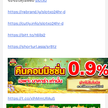
ขอขอบคุณweb
slotxo
https://rebrand.ly/slotxo24hr-d
https://cutly.info/slotxo24hr-d
https://bitt.to/t6lbi2
https://shorturl.asia/sr8tz
https://t.co/xlhMmURAuS