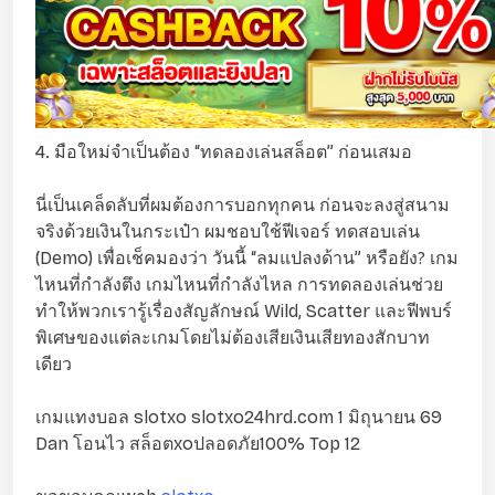
4. มือใหม่จำเป็นต้อง “ทดลองเล่นสล็อต” ก่อนเสมอ
นี่เป็นเคล็ดลับที่ผมต้องการบอกทุกคน ก่อนจะลงสู่สนาม
จริงด้วยเงินในกระเป๋า ผมชอบใช้ฟีเจอร์ ทดสอบเล่น
(Demo) เพื่อเช็คมองว่า วันนี้ “ลมแปลงด้าน” หรือยัง? เกม
ไหนที่กำลังตึง เกมไหนที่กำลังไหล การทดลองเล่นช่วย
ทำให้พวกเรารู้เรื่องสัญลักษณ์ Wild, Scatter และฟีพบร์
พิเศษของแต่ละเกมโดยไม่ต้องเสียเงินเสียทองสักบาท
เดียว
เกมแทงบอล slotxo slotxo24hrd.com 1 มิถุนายน 69
Dan โอนไว สล็อตxoปลอดภัย100% Top 12