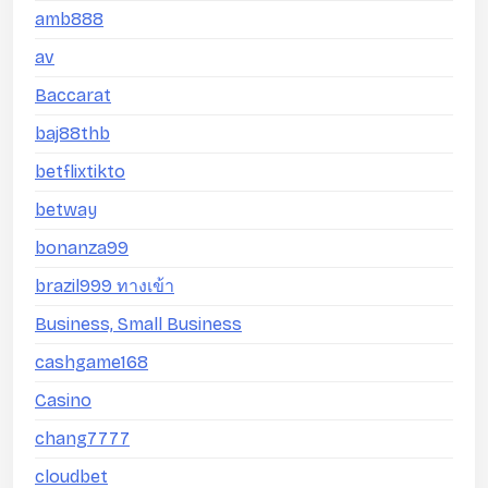
amb888
av
Baccarat
baj88thb
betflixtikto
betway
bonanza99
brazil999 ทางเข้า
Business, Small Business
cashgame168
Casino
chang7777
cloudbet