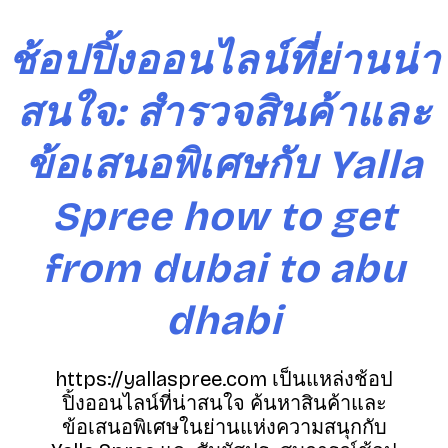
S
k
ช้อปปิ้งออนไลน์ที่ย่านน่า
i
p
สนใจ: สำรวจสินค้าและ
t
o
ข้อเสนอพิเศษกับ Yalla
c
o
n
Spree how to get
t
e
from dubai to abu
n
t
dhabi
https://yallaspree.com เป็นแหล่งช้อป
ปิ้งออนไลน์ที่น่าสนใจ ค้นหาสินค้าและ
ข้อเสนอพิเศษในย่านแห่งความสนุกกับ