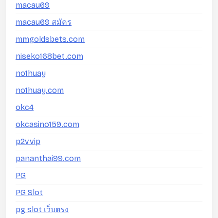
macau69
macau69 สมัคร
mmgoldsbets.com
niseko168bet.com
no1huay
no1huay.com
okc4
okcasino159.com
p2vvip
pananthai99.com
PG
PG Slot
pg slot เว็บตรง