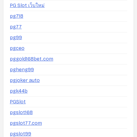
PG Slot เว็บใหม่
pg718
pg77
pg99
pgceo
pggold168bet.com
pgheng99
pgjoker auto
pgk44b
PGSlot
pgslot168
pgslot77.com
pgslot99