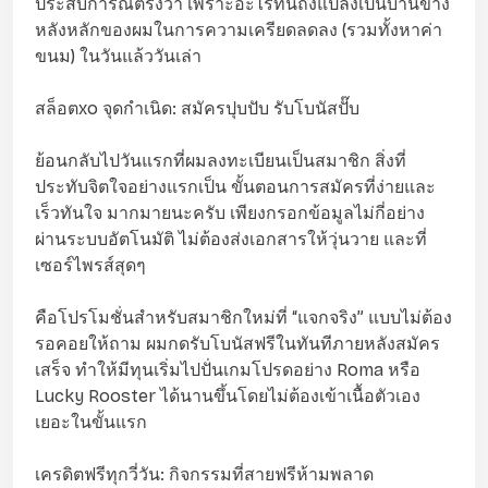
ประสบการณ์ตรงว่า เพราะอะไรที่นี่ถึงแปลงเป็นบ้านข้าง
หลังหลักของผมในการความเครียดลดลง (รวมทั้งหาค่า
ขนม) ในวันแล้ววันเล่า
สล็อตxo จุดกำเนิด: สมัครปุบปับ รับโบนัสปั๊บ
ย้อนกลับไปวันแรกที่ผมลงทะเบียนเป็นสมาชิก สิ่งที่
ประทับจิตใจอย่างแรกเป็น ขั้นตอนการสมัครที่ง่ายและ
เร็วทันใจ มากมายนะครับ เพียงกรอกข้อมูลไม่กี่อย่าง
ผ่านระบบอัตโนมัติ ไม่ต้องส่งเอกสารให้วุ่นวาย และที่
เซอร์ไพรส์สุดๆ
คือโปรโมชั่นสำหรับสมาชิกใหม่ที่ “แจกจริง” แบบไม่ต้อง
รอคอยให้ถาม ผมกดรับโบนัสฟรีในทันทีภายหลังสมัคร
เสร็จ ทำให้มีทุนเริ่มไปปั่นเกมโปรดอย่าง Roma หรือ
Lucky Rooster ได้นานขึ้นโดยไม่ต้องเข้าเนื้อตัวเอง
เยอะในขั้นแรก
เครดิตฟรีทุกวี่วัน: กิจกรรมที่สายฟรีห้ามพลาด