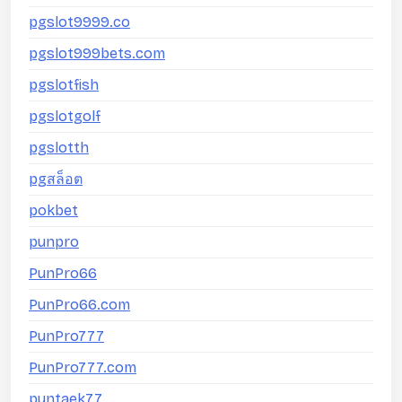
pgslot9999.co
pgslot999bets.com
pgslotfish
pgslotgolf
pgslotth
pgสล็อต
pokbet
punpro
PunPro66
PunPro66.com
PunPro777
PunPro777.com
puntaek77