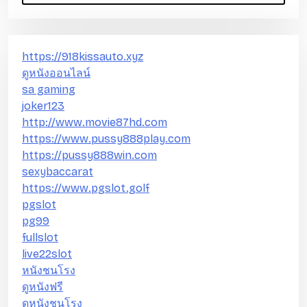
า
สำ
ห
https://918kissauto.xyz
รั
ดูหนังออนไลน์
บ
sa gaming
:
joker123
http://www.movie87hd.com
https://www.pussy888play.com
https://pussy888win.com
sexybaccarat
https://www.pgslot.golf
pgslot
pg99
fullslot
live22slot
หนังชนโรง
ดูหนังฟรี
ดูหนังชนโรง