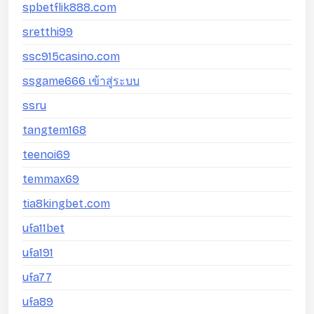
spbetflik888.com
sretthi99
ssc915casino.com
ssgame666 เข้าสู่ระบบ
ssru
tangtem168
teenoi69
temmax69
tia8kingbet.com
ufa11bet
ufa191
ufa77
ufa89