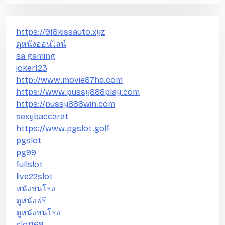
า
สำ
ห
https://918kissauto.xyz
รั
ดูหนังออนไลน์
บ
sa gaming
:
joker123
http://www.movie87hd.com
https://www.pussy888play.com
https://pussy888win.com
sexybaccarat
https://www.pgslot.golf
pgslot
pg99
fullslot
live22slot
หนังชนโรง
ดูหนังฟรี
ดูหนังชนโรง
slot168