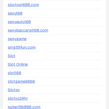
sbotop1688.com
sexy168
sexyauto168
sexybaccarat168.com
sexygame
sing55fun.com
Slot
Slot Online
slot168
slotgame6666
Slotxo
slotxo24hr
spbetflik888.com