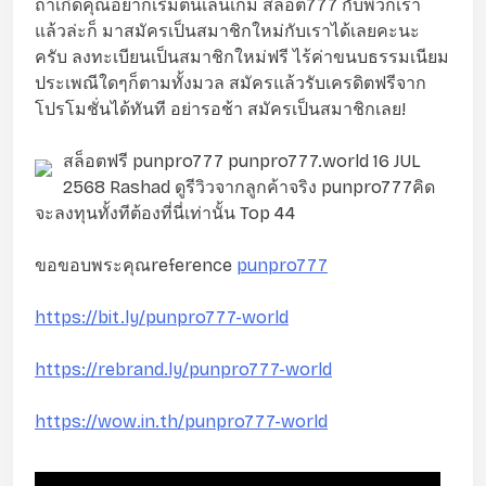
ถ้าเกิดคุณอยากเริ่มต้นเล่นเกม สล็อต777 กับพวกเรา
แล้วล่ะก็ มาสมัครเป็นสมาชิกใหม่กับเราได้เลยคะนะ
ครับ ลงทะเบียนเป็นสมาชิกใหม่ฟรี ไร้ค่าขนบธรรมเนียม
ประเพณีใดๆก็ตามทั้งมวล สมัครแล้วรับเครดิตฟรีจาก
โปรโมชั่นได้ทันที อย่ารอช้า สมัครเป็นสมาชิกเลย!
สล็อตฟรี punpro777 punpro777.world 16 JUL
2568 Rashad ดูรีวิวจากลูกค้าจริง punpro777คิด
จะลงทุนทั้งทีต้องที่นี่เท่านั้น Top 44
ขอขอบพระคุณreference
punpro777
https://bit.ly/punpro777-world
https://rebrand.ly/punpro777-world
https://wow.in.th/punpro777-world