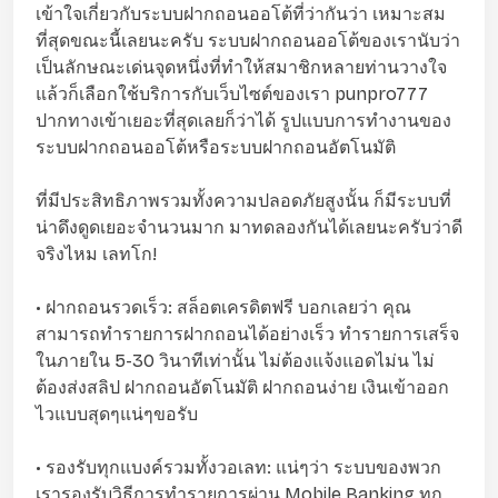
เข้าใจเกี่ยวกับระบบฝากถอนออโต้ที่ว่ากันว่า เหมาะสม
ที่สุดขณะนี้เลยนะครับ ระบบฝากถอนออโต้ของเรานับว่า
เป็นลักษณะเด่นจุดหนึ่งที่ทำให้สมาชิกหลายท่านวางใจ
แล้วก็เลือกใช้บริการกับเว็บไซต์ของเรา punpro777
ปากทางเข้าเยอะที่สุดเลยก็ว่าได้ รูปแบบการทำงานของ
ระบบฝากถอนออโต้หรือระบบฝากถอนอัตโนมัติ
ที่มีประสิทธิภาพรวมทั้งความปลอดภัยสูงนั้น ก็มีระบบที่
น่าดึงดูดเยอะจำนวนมาก มาทดลองกันได้เลยนะครับว่าดี
จริงไหม เลทโก!
• ฝากถอนรวดเร็ว: สล็อตเครดิตฟรี บอกเลยว่า คุณ
สามารถทำรายการฝากถอนได้อย่างเร็ว ทำรายการเสร็จ
ในภายใน 5-30 วินาทีเท่านั้น ไม่ต้องแจ้งแอดไม่น ไม่
ต้องส่งสลิป ฝากถอนอัตโนมัติ ฝากถอนง่าย เงินเข้าออก
ไวแบบสุดๆแน่ๆขอรับ
• รองรับทุกแบงค์รวมทั้งวอเลท: แน่ๆว่า ระบบของพวก
เรารองรับวิธีการทำรายการผ่าน Mobile Banking ทุก