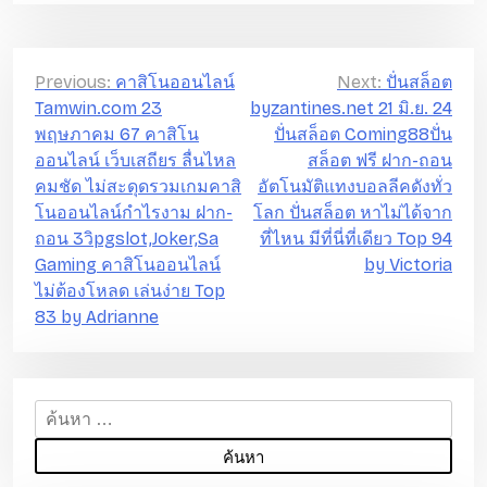
แ
Previous:
คาสิโนออนไลน์
Next:
ปั่นสล็อต
Tamwin.com 23
byzantines.net 21 มิ.ย. 24
น
พฤษภาคม 67 คาสิโน
ปั่นสล็อต Coming88ปั่น
ะ
ออนไลน์ เว็บเสถียร ลื่นไหล
สล็อต ฟรี ฝาก-ถอน
แ
คมชัด ไม่สะดุดรวมเกมคาสิ
อัตโนมัติแทงบอลลีคดังทั่ว
โนออนไลน์กำไรงาม ฝาก-
โลก ปั่นสล็อต หาไม่ได้จาก
น
ถอน 3วิpgslot,Joker,Sa
ที่ไหน มีที่นี่ที่เดียว Top 94
ว
Gaming คาสิโนออนไลน์
by Victoria
เ
ไม่ต้องโหลด เล่นง่าย Top
83 by Adrianne
รื่
อ
ง
ค้
น
ห