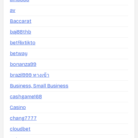
av
Baccarat
baj88thb
betflixtikto
betway
bonanza99
brazil999 ทางเข้า
Business, Small Business
cashgame168
Casino
chang7777
cloudbet