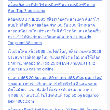
สล็อต ยิงปลา กีฬา ไพ่ เครดิตฟรี แจก เครดิตฟรี เยอะ
ที่สุด Top 7 by Juliana
สล็อต168 3 ก.ย. 2569 สล็อตเว็บตรง สายแตก ลุ้นกำไร
แบบไม่เสียฟีล สายสล็อต ฝาก 60 รับ 300 ห้ามพลาด
สายทุนน้อย สมัครด่วน การันตี กำไรหลักแสน สล็อตเว็บ
ตรง เข้าให้ทัน ก่อนรางวัลหลุดมือ Top 37 by Ada
Tangtem168e.com
เว็บเปิดใหม่ สล็อต888 เว็บไซต์ใหญ่ สล็อตเว็บตรง 2026
ประสบการณ์เล่นยุคใหม่ ระบบเสถียร พร้อมเกมให้เลือก
มากมาย ทดลองเล่น Top 25 by Evie Jin888.asia 12
กันยายน 26 casino online
บาคาร่า168 20 August 69 บาคาร่า168 เปิดมุมมองใหม่
ของเกมบาคาร่า เซียนบาคาร่าตัวจริงรับ 3 แสน ระบบ
อัตโนมัติเจ้าแรก สัมผัสโต๊ะสดระดับพรีเมียม บาคา
ร่า168 เข้าเล่นวันนี้ รับโปรดีทันที Top 30 by Edgardo
sexy168c.com
สล็อตเครดิตฟรี Jin55.guru 8 ก.ย. 26 jinda55 เว็บบาคา