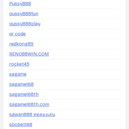
Pussy888
pussy888fun
pussy888play
qr code
redkong89
RENO88WIN.COM
rocket45
sagame
sagame168
sagame168th
sagame168th.com
sawan888 ทดลองเล่น
sbobet168