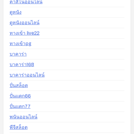
คาสิโนออนไลน์
ดูหนัง
ดูหนังออนไลน์
ทางเข้า live22
ทางเข้าpg
บาคาร่า
บาคาร่า168
บาคาร่าออนไลน์
ปั่นสล็อต
ปั่นแตก66
ปั่นแตก77
พนันออนไลน์
พีจีสล็อต