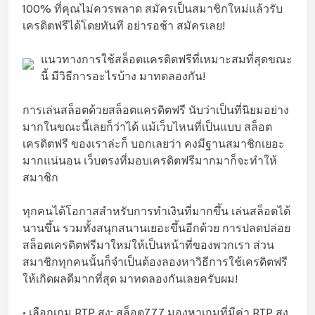
100% ที่คุณไม่ควรพลาด สมัครเป็นสมาชิกใหม่แล้วรับ
เครดิตฟรีได้โดยทันที อย่ารอช้า สมัครเลย!
แนวทางการใช้สล็อตแครดิตฟรีที่เหมาะสมที่สุดขณะ
นี้ มีวิธีการอะไรบ้าง มาทดลองกัน!
การเล่นสล็อตด้วยสล็อตแครดิตฟรี นับว่าเป็นที่นิยมอย่าง
มากในขณะนี้เลยก็ว่าได้ แม้เว็บไหนที่เป็นแบบ สล็อต
เครดิตฟรี ของเราล่ะก็ บอกเลยว่า คงมีฐานสมาชิกเยอะ
มากแน่นอน เว็บตรงที่มอบเครดิตฟรีมากมาก็จะทำให้
สมาชิก
ทุกคนได้โอกาสสำหรับการทำเงินที่มากขึ้น เล่นสล็อตได้
นานขึ้น รวมทั้งสนุกสนานเยอะขึ้นอีกด้วย การปลดปล่อย
สล็อตเครดิตฟรีมาใหม่ให้เป็นหน้าที่ของพวกเรา ส่วน
สมาชิกทุกคนนั้นก็จำเป็นต้องลองหาวิธีการใช้เครดิตฟรี
ให้เกิดผลดีมากที่สุด มาทดลองกันเลยครับผม!
• เลือกเกม RTP สูง: สล็อต777 มองหาเกมที่มีค่า RTP สูง