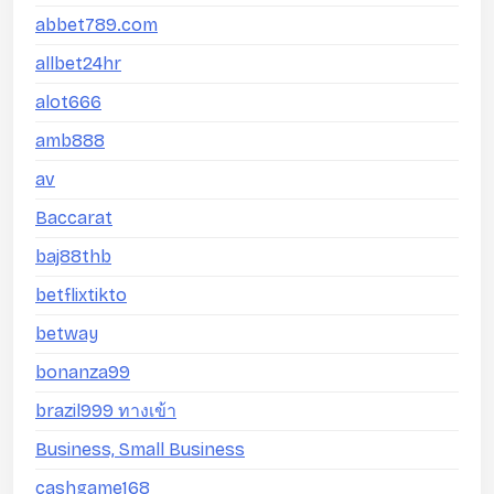
abbet789.com
allbet24hr
alot666
amb888
av
Baccarat
baj88thb
betflixtikto
betway
bonanza99
brazil999 ทางเข้า
Business, Small Business
cashgame168