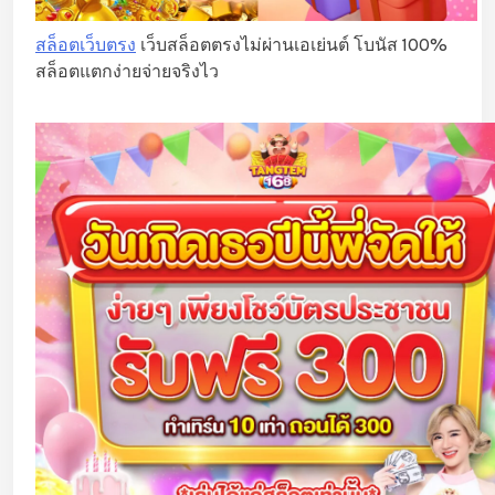
สล็อตเว็บตรง
เว็บสล็อตตรงไม่ผ่านเอเย่นต์ โบนัส 100%
สล็อตแตกง่ายจ่ายจริงไว