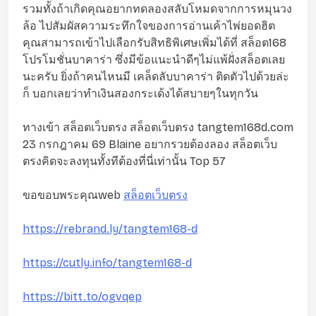
รวมทั้งถ้าเกิดคุณอยากทดลองสลับโหมดจากการหมุนวง
ล้อ ไปสัมผัสความระทึกใจของการอ่านเค้าไพ่ยอดฮิต
คุณสามารถเข้าไปเลือกรับสิทธิพิเศษเพิ่มได้ที่ สล็อต168
โปรโมชั่นบาคาร่า ซึ่งมีข้อแนะนำดีๆไม่แพ้ฝั่งสล็อตเลย
นะครับ ยิ่งถ้าคนไหนมี เคล็ดลับบาคาร่า ติดตัวไปด้วยล่ะ
ก็ บอกเลยว่าทำเงินสองกระเด้งได้สบายๆในทุกวัน
ทางเข้า สล็อตเว็บตรง สล็อตเว็บตรง tangtem168d.com
23 กรกฎาคม 69 Blaine อยากรวยต้องลอง สล็อตเว็บ
ตรงคิดจะลงทุนทั้งทีต้องที่นี่เท่านั้น Top 57
ขอขอบพระคุณweb
สล็อตเว็บตรง
https://rebrand.ly/tangtem168-d
https://cutly.info/tangtem168-d
https://bitt.to/ogvqep