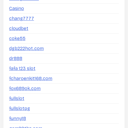
Casino
chang7777
cloudbet
coke55
dgb222hot.com
dr888
fafa 123 slot
fcharoenkit168.com
fox689ok.com
fullslot
fullslotpg
funny18