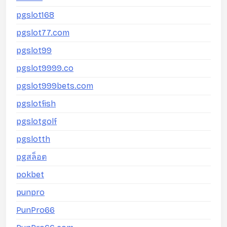
pgslot168
pgslot77.com
pgslot99
pgslot9999.co
pgslot999bets.com
pgslotfish
pgslotgolf
pgslotth
pgสล็อต
pokbet
punpro
PunPro66