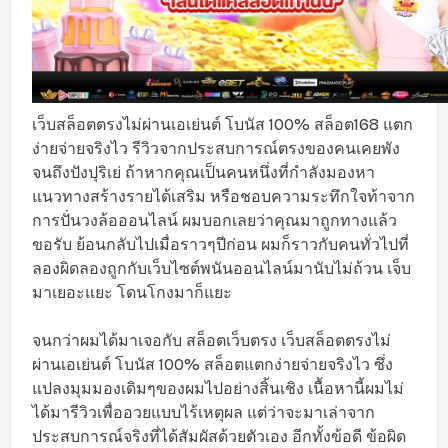
เว็บสล็อตตรงไม่ผ่านเอเย่นต์ โบนัส 100% สล็อต168 แตก
ง่ายจ่ายจริงไว รีวิวจากประสบการณ์ตรงของคนเคยพัง
จนถึงปังปุริเย่ ถ้าหากคุณเป็นคนหนึ่งที่กำลังมองหา
แนวทางสร้างรายได้เสริม หรือชอบความระทึกใจท้าจาก
การปั่นวงล้อออนไลน์ ผมบอกเลยว่าคุณมาถูกทางแล้ว
ขอรับ ย้อนกลับไปเมื่อราวๆปีก่อน ผมก็ราวกับคนทั่วไปที่
ลองผิดลองถูกกับเว็บไซต์พนันออนไลน์มานับไม่ถ้วน เจ็บ
มาเยอะแยะ โดนโกงมาก็แยะ
จนกว่าผมได้มาเจอกับ สล็อตเว็บตรง เว็บสล็อตตรงไม่
ผ่านเอเย่นต์ โบนัส 100% สล็อตแตกง่ายจ่ายจริงไว ซึ่ง
แปลงมุมมองเดิมๆของผมไปอย่างสิ้นเชิง เนื้อหานี้ผมไม่
ได้มารีวิวเพื่ออวยแบบไร้เหตุผล แต่ว่าจะมาเล่าจาก
ประสบการณ์จริงที่ได้สัมผัสด้วยตัวเอง อีกทั้งข้อดี ข้อผิด