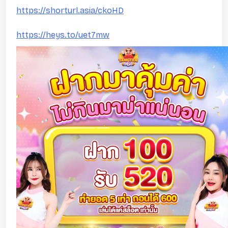
https://shorturl.asia/ckoHD
https://heys.to/uet7mw