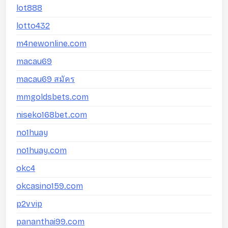
lot888
lotto432
m4newonline.com
macau69
macau69 สมัคร
mmgoldsbets.com
niseko168bet.com
no1huay
no1huay.com
okc4
okcasino159.com
p2vvip
pananthai99.com