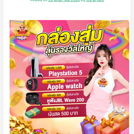
Posted on
29 พฤษภาคม 2026
by
Joe Bryant