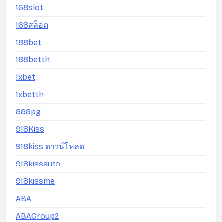
168slot
168สล็อต
188bet
188betth
1xbet
1xbetth
888pg
918Kiss
918kiss ดาวน์โหลด
918kissauto
918kissme
ABA
ABAGroup2