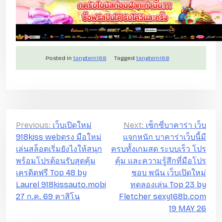
Posted in
tangtem168
Tagged
tangtem168
แ
Previous:
เว็บเปิดใหม่
Next:
เซ็กซี่บาคาร่า เว็บ
918kiss webตรง มือใหม่
แจกหนัก บาคาร่าเว็บนี้มี
น
เล่นสล็อตเริ่มยังไงให้สนุก
ครบทั้งเกมสด ระบบเร็ว โปร
ะ
พร้อมโปรต้อนรับสุดคุ้ม
คุ้ม และความรู้สึกที่มือโปร
แ
เครดิตฟรี Top 48 by
ชอบ พนัน เว็บเปิดใหม่
Laurel 918kissauto.mobi
ทดลองเล่น Top 23 by
น
27 ก.ค. 69 คาสิโน
Fletcher sexy168b.com
ว
19 MAY 26