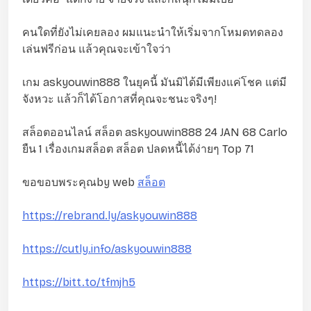
คนใดที่ยังไม่เคยลอง ผมแนะนำให้เริ่มจากโหมดทดลอง
เล่นฟรีก่อน แล้วคุณจะเข้าใจว่า
เกม askyouwin888 ในยุคนี้ มันมิได้มีเพียงแค่โชค แต่มี
จังหวะ แล้วก็ได้โอกาสที่คุณจะชนะจริงๆ!
สล็อตออนไลน์ สล็อต askyouwin888 24 JAN 68 Carlo
ยืน 1 เรื่องเกมสล็อต สล็อต ปลดหนี้ได้ง่ายๆ Top 71
ขอขอบพระคุณby web
สล็อต
https://rebrand.ly/askyouwin888
https://cutly.info/askyouwin888
https://bitt.to/tfmjh5