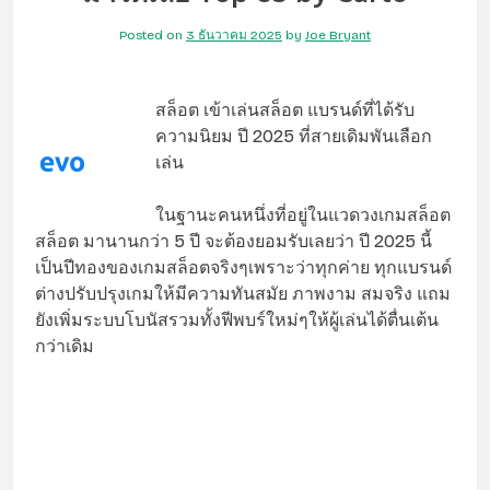
Posted on
3 ธันวาคม 2025
by
Joe Bryant
สล็อต เข้าเล่นสล็อต แบรนด์ที่ได้รับ
ความนิยม ปี 2025 ที่สายเดิมพันเลือก
เล่น
ในฐานะคนหนึ่งที่อยู่ในแวดวงเกมสล็อต
สล็อต มานานกว่า 5 ปี จะต้องยอมรับเลยว่า ปี 2025 นี้
เป็นปีทองของเกมสล็อตจริงๆเพราะว่าทุกค่าย ทุกแบรนด์
ต่างปรับปรุงเกมให้มีความทันสมัย ภาพงาม สมจริง แถม
ยังเพิ่มระบบโบนัสรวมทั้งฟีพบร์ใหม่ๆให้ผู้เล่นได้ตื่นเต้น
กว่าเดิม