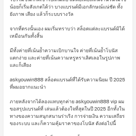
น้อยก็เริ่มสังเกตได้ว่า บางแบรนด์มีเอกลักษณ์แน่ชัด ทั้ง
ยังภาพ เสียง แล้วก็ระบบรางวัล
จากที่ตรงนั้นเอง ผมเริ่มทราบว่า สล็อตแต่ละแบรนด์มิได้
เหมือนกันทั้งสิ้น
มีทั้งค่ายที่เน้นย้ำความเบิกบานใจ ค่ายที่เน้นย้ำโบนัส
แตกง่าย และค่ายที่เน้นความหรูหราเลิศเลอในรูปภาพ
และก็เสียง
askyouwin888 สล็อตแบรนด์ที่ได้รับความนิยม ปี 2025
ที่ผมอยากแนะนำ
ภายหลังจากได้ลองแทบทุกค่าย askyouwin888 vip ผม
ขอสรุปแบรนด์ที่ เล่นแล้วต้องใจที่สุดในปี 2025 อีกทั้งใน
ทางของความสนุกสนานร่าเริง การจ่ายเงิน ความเสถียร
ของระบบ และก็ความคุ้มราคาของโบนัส ดังต่อไปนี้