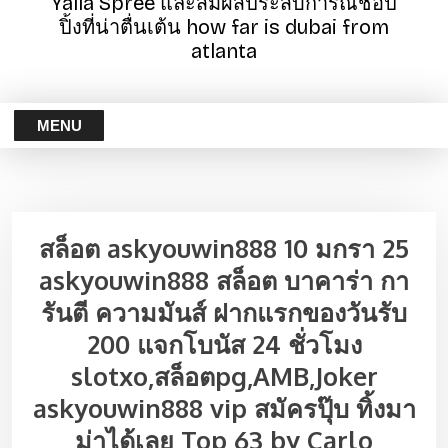
Yalla Spree และสัมผัสประสบการณ์ช้อป
ปิ้งที่น่าตื่นเต้น how far is dubai from
atlanta
MENU
สล็อต askyouwin888 10 มกรา 25
askyouwin888 สล็อต บาคาร่า กา
รันตี ความมันส์ ฝากแรกของวันรับ
200 แจกโบนัส 24 ชั่วโมง
slotxo,สล็อตpg,AMB,Joker
askyouwin888 vip สมัครปุ๊บ ทิ้งมา
ม่าได้เลย Top 63 by Carlo