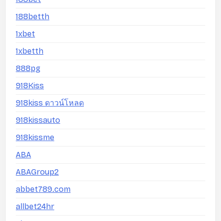
188betth
1xbet
1xbetth
888pg
918Kiss
918kiss ดาวน์โหลด
918kissauto
918kissme
ABA
ABAGroup2
abbet789.com
allbet24hr