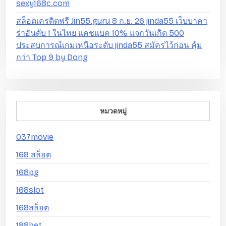
sexy168c.com
สล็อตเครดิตฟรี Jin55.guru 8 ก.ย. 26 jinda55 เว็บบาคา
ร่าอันดับ 1 ในไทย แคชแบค 10% แจกวันเกิด 500
ประสบการณ์เกมเหนือระดับ jinda55 สมัครไว้ก่อน คุ้ม
กว่า Top 9 by Dong
หมวดหมู่
037movie
168 สล็อต
168pg
168slot
168สล็อต
188bet