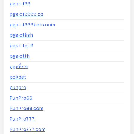
pgslot99
pgslot9999.co
pgslot999bets.com
pgslotfish
pgslotgolf
pgslotth
pgสล็อต
pokbet
punpro
PunPro66
PunPro66.com
PunPro777
PunPro777.com