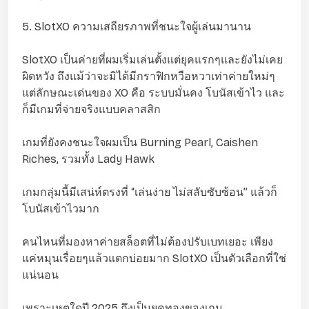
5. SlotXO ความเสถียรภาพที่ชนะใจผู้เล่นมานาน
SlotXO เป็นค่ายที่ผมเริ่มเล่นตั้งแต่ยุคแรกๆและยังไม่เคย
ผิดหวัง ถึงแม้ว่าจะมิได้มีกราฟิกหวือหวาเท่าค่ายใหม่ๆ
แต่ลักษณะเด่นของ XO คือ ระบบมั่นคง โบนัสเข้าไว และ
ก็มีเกมที่จ่ายจริงแบบคลาสสิก
เกมที่ยังคงชนะใจผมเป็น Burning Pearl, Caishen
Riches, รวมทั้ง Lady Hawk
เกมกลุ่มนี้มีเสน่ห์ตรงที่ “เล่นง่าย ไม่สลับซับซ้อน” แล้วก็
โบนัสเข้าไวมาก
คนไหนที่มองหาค่ายสล็อตที่ไม่ต้องปรับเบทเยอะ เพียง
แค่หมุนเรื่อยๆแล้วแตกบ่อยมาก SlotXO เป็นตัวเลือกที่ใช่
แน่นอน
เพราะเหตุใดปี 2025 ถึงเป็นยุคทองของเกม