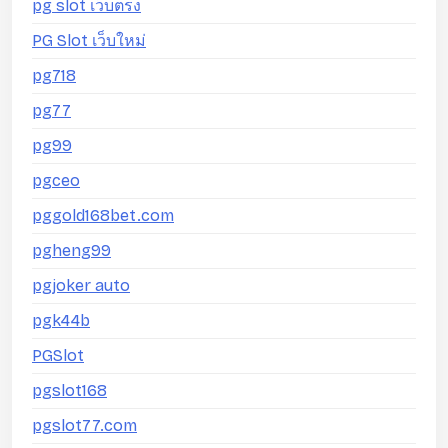
pg slot เว็บตรง
PG Slot เว็บใหม่
pg718
pg77
pg99
pgceo
pggold168bet.com
pgheng99
pgjoker auto
pgk44b
PGSlot
pgslot168
pgslot77.com