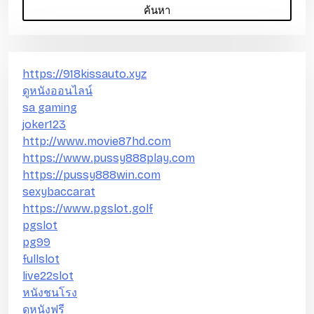
ห
า
สำ
ห
https://918kissauto.xyz
รั
ดูหนังออนไลน์
บ
sa gaming
:
joker123
http://www.movie87hd.com
https://www.pussy888play.com
https://pussy888win.com
sexybaccarat
https://www.pgslot.golf
pgslot
pg99
fullslot
live22slot
หนังชนโรง
ดูหนังฟรี