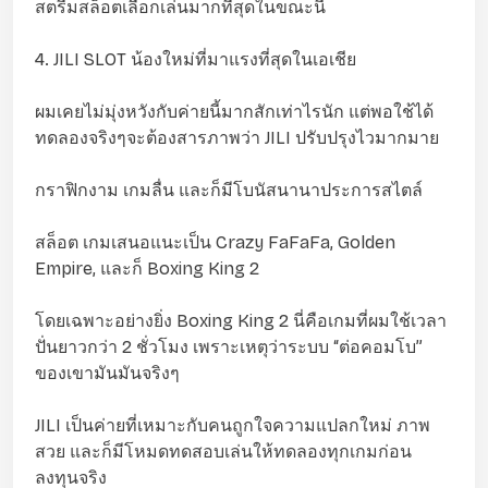
สตรีมสล็อตเลือกเล่นมากที่สุดในขณะนี้
4. JILI SLOT น้องใหม่ที่มาแรงที่สุดในเอเชีย
ผมเคยไม่มุ่งหวังกับค่ายนี้มากสักเท่าไรนัก แต่พอใช้ได้
ทดลองจริงๆจะต้องสารภาพว่า JILI ปรับปรุงไวมากมาย
กราฟิกงาม เกมลื่น และก็มีโบนัสนานาประการสไตล์
สล็อต เกมเสนอแนะเป็น Crazy FaFaFa, Golden
Empire, และก็ Boxing King 2
โดยเฉพาะอย่างยิ่ง Boxing King 2 นี่คือเกมที่ผมใช้เวลา
ปั่นยาวกว่า 2 ชั่วโมง เพราะเหตุว่าระบบ “ต่อคอมโบ”
ของเขามันมันจริงๆ
JILI เป็นค่ายที่เหมาะกับคนถูกใจความแปลกใหม่ ภาพ
สวย และก็มีโหมดทดสอบเล่นให้ทดลองทุกเกมก่อน
ลงทุนจริง