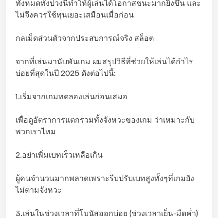
ทั้งหมดทั้งปวงนี้ทำให้ผู้เล่นได้โอกาสชนะมากยิ่งขึ้น และ
ไม่จึงควรใช้ทุนเยอะเสมือนเมื่อก่อน
กลเม็ดส่วนตัวจากประสบการณ์จริง สล็อต
จากที่เล่นมานับพันเกม ผมสรุปวิธีที่ช่วยให้เล่นได้กำไร
บ่อยที่สุดในปี 2025 ดังต่อไปนี้:
1.เริ่มจากเกมทดลองเล่นก่อนเสมอ
เพื่อดูอัตราการแตกรวมทั้งจังหวะของเกม ว่าเหมาะกับ
พวกเราไหม
2.อย่าเพิ่มเบทเร็วเหลือเกิน
ผู้คนจำนวนมากพลาดเพราะรีบปรับเบทสูงทั้งๆที่เกมยัง
ไม่ตามจังหวะ
3.เล่นในช่วงเวลาที่โบนัสออกบ่อย (ช่วงเวลาเย็น-มืดค่ำ)