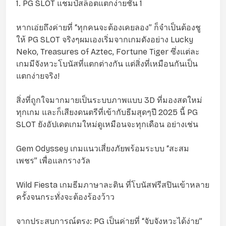
1. PG SLOT แชมป์สล็อตแตกง่ายชั้น 1
หากเอ่ยถึงค่ายที่ “ทุกคนจะต้องเคยลอง” ก็จำเป็นต้องชู
ให้ PG SLOT จริงๆผมเองเริ่มจากเกมดังอย่าง Lucky
Neko, Treasures of Aztec, Fortune Tiger ซึ่งแต่ละ
เกมมีจังหวะโบนัสที่แตกต่างกัน แต่สิ่งที่เหมือนกันเป็น
แตกง่ายจริง!
สิ่งที่ถูกใจมากมายเป็นระบบภาพแบบ 3D ที่มองสดใหม่
ทุกเกม และก็เสียงดนตรีที่เข้ากับธีมสุดๆปี 2025 นี้ PG
SLOT ยังอัปเดตเกมใหม่ดูเหมือนจะทุกเดือน อย่างเช่น
Gem Odyssey เกมแนวเสี่ยงภัยพร้อมระบบ “สะสม
เพชร” เพื่อแลกรางวัล
Wild Fiesta เกมธีมภาษาละติน ที่โบนัสฟรีสปินเข้าหลาย
ครั้งจนกระทั่งจะต้องร้องว้าว
จากประสบการณ์ตรง: PG เป็นค่ายที่ “จับจังหวะได้ง่าย”