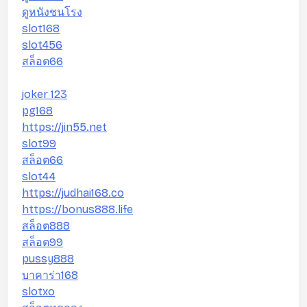
ดูหนังชนโรง
slot168
slot456
สล็อต66
joker 123
pg168
https://jin55.net
slot99
สล็อต66
slot44
https://judhai168.co
https://bonus888.life
สล็อต888
สล็อต99
pussy888
บาคาร่า168
slotxo