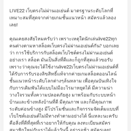
LIVE22 เว็บตรงไม่ผ่านเอเย่นต์ มาตรฐานระดับโลกที่
เหมาะสมที่สุดจากค่ายเกมชั้นแนวหน้า สมัครแล้วลอง
เลย!
คุณเคยสงสัยไหมครับว่า เพราะเหตุใดนักเล่นlive22ทุก
คนต่างตามหาสล็อตเว็บตรงไม่ผ่านเอเย่นต์กัน? บอกเลย
ว่า การใช้บริการกับสล็อตเว็บไซต์ตรงไม่ผ่านเอเย่นต์
อย่างเรา สล็อต มันเป็นสิ่งที่ดีและก็ถูกที่สุดแล้วขอรับ
เพราะว่าคุณจะได้ใช้งานlive22เว็บตรงไม่ผ่านเอเย่นต์ที่
ได้รับการรับรองลิขสิทธิ์แท้จากค่ายเกมสล็อตออนไลน์
ชั้นแนวหน้าระดับโลกต่างๆล้นหลาม เพื่อคุณบันเทิงใจ
กับการเดิมพันได้แบบไม่มีอะไรมาหยุดได้ มีความน่า
วางใจรวมทั้งความปลอดภัยสูง มาพร้อมกับระบบหน้า
บ้านและข้างหลังบ้านที่ดี มีคุณภาพ และก็มีคุณภาพ
ระดับค่อนข้างสูง มีโปรโมชั่นและกิจกรรมจัดเต็มแบบที่
เว็บไซต์เอเย่นต์ไม่มีทางทำตามอย่างได้ นี่แหละนะครับ
คือสิ่งที่ดีที่สุดที่เราอยากให้กับคุณ ลงทะเบียนสมัคร
สมาชิกใหม่กับเราได้แล้ววันนี้ อย่ารอช้า สมัครเลย!