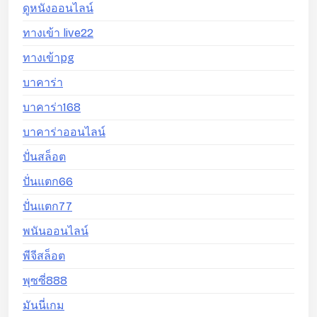
ดูหนังออนไลน์
ทางเข้า live22
ทางเข้าpg
บาคาร่า
บาคาร่า168
บาคาร่าออนไลน์
ปั่นสล็อต
ปั่นแตก66
ปั่นแตก77
พนันออนไลน์
พีจีสล็อต
พุซซี่888
มันนี่เกม