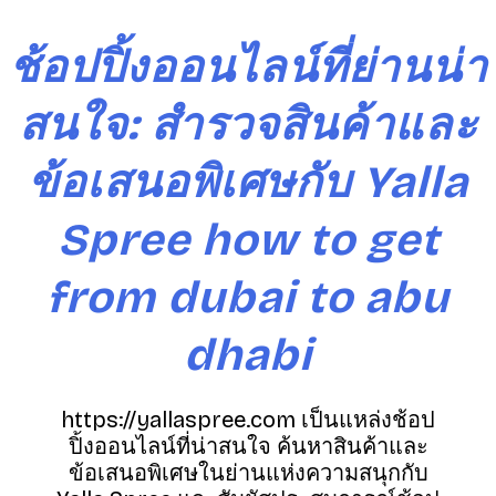
S
k
ช้อปปิ้งออนไลน์ที่ย่านน่า
i
p
สนใจ: สำรวจสินค้าและ
t
o
ข้อเสนอพิเศษกับ Yalla
c
o
n
Spree how to get
t
e
from dubai to abu
n
t
dhabi
https://yallaspree.com เป็นแหล่งช้อป
ปิ้งออนไลน์ที่น่าสนใจ ค้นหาสินค้าและ
ข้อเสนอพิเศษในย่านแห่งความสนุกกับ