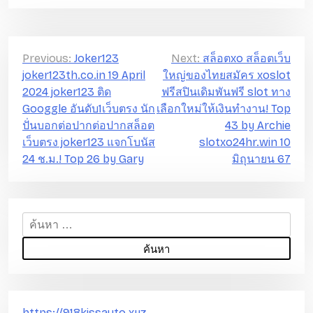
แ
Previous:
Joker123
Next:
สล็อตxo สล็อตเว็บ
joker123th.co.in 19 April
ใหญ่ของไทยสมัคร xoslot
น
2024 joker123 ติด
ฟรีสปินเดิมพันฟรี slot ทาง
ะ
Googgle อันดับ1เว็บตรง นัก
เลือกใหม่ให้เงินทำงาน! Top
แ
ปั่นบอกต่อปากต่อปากสล็อต
43 by Archie
เว็บตรง joker123 แจกโบนัส
slotxo24hr.win 10
น
24 ช.ม.! Top 26 by Gary
มิถุนายน 67
ว
เ
รื่
ค้
อ
น
ห
ง
า
สำ
ห
https://918kissauto.xyz