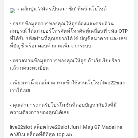
• คลิกปุ่ม ‘สมัครเป็นสมาชิก’ ที่หน้าเว็บไซต์
• กรอกข้อมูลต่างๆของคุณให้ถูกต้องและครบถ้วน
สมบูรณ์ ได้แก่ เบอร์โทรศัพท์โทรศัพท์เคลื่อนที่ รหัส OTP
ที่ได้รับ รหัสผ่านที่คุณอยากได้ใช้ บัญชีธนาคาร และเลข
ที่บัญชี พร้อมตอบคำถามเพิ่มจากระบบ
• ตรวจทานข้อมูลต่างๆของคุณให้ถูก ถ้าเกิดเรียบร้อย
แล้ว กดลงทะเบียน
• เพียงเท่านี้ คุณก็สามารถเข้าใช้งานเว็บไซต์live22ของ
เราได้เลย
• คุณสามารถกดรับโปรโมชั่นที่ตอบปัญหากับสิ่งที่มี
ความต้องการของคุณได้เลย
live22slot สล็อต live22slot.fun 1 May 67 Madeline
คาสิโน สล็อตที่ดีที่สุด Top 35