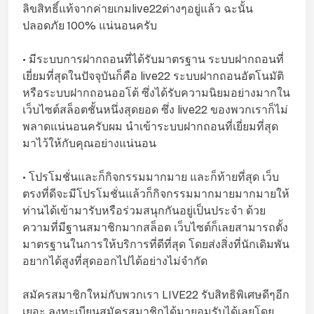
ลิขสิทธิ์แท้จากค่ายเกมlive22ต่างๆอยู่แล้ว ฉะนั้น
ปลอดภัย 100% แน่นอนครับ
• มีระบบการฝากถอนที่ได้รับมาตรฐาน ระบบฝากถอนที่
เยี่ยมที่สุดในปัจจุบันก็คือ live22 ระบบฝากถอนอัตโนมัติ
หรือระบบฝากถอนออโต้ ซึ่งได้รับความนิยมอย่างมากใน
เว็บไซต์สล็อตชั้นหนึ่งสุดยอด ซึ่ง live22 ของพวกเราก็ไม่
พลาดแน่นอนครับผม นำเข้าระบบฝากถอนที่เยี่ยมที่สุด
มาไว้ให้กับคุณอย่างแน่นอน
• โปรโมชั่นและก็กิจกรรมมากมาย และก็ท้ายที่สุด เว็บ
ตรงที่ดีจะมีโปรโมชั่นแล้วก็กิจกรรมมากมายมากมายให้
ท่านได้เข้ามารับหรือร่วมสนุกกันอยู่เป็นประจำ ด้วย
ความที่มีฐานสมาชิกมากสล็อต เว็บไซต์ก็เลยสามารถตั้ง
มาตรฐานในการให้บริการที่ดีที่สุด โดยส่งสิ่งที่นักเดิมพัน
อยากได้สูงที่สุดออกไปได้อย่างไม่จำกัด
สมัครสมาชิกใหม่กับพวกเรา LIVE22 รับสิทธิพิเศษดีๆอีก
เยอะ ลงทะเบียนสมัครสมาชิกได้มายอมรับได้เลยโดย