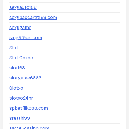
sexyauto168
sexybaccarat168.com
sexygame
sing55fun.com
Slot
Slot Online
slot168
slotgame6666
Slotxo
slotxo24hr
spbetflik888.com
sretthi99
ssc915casino.com