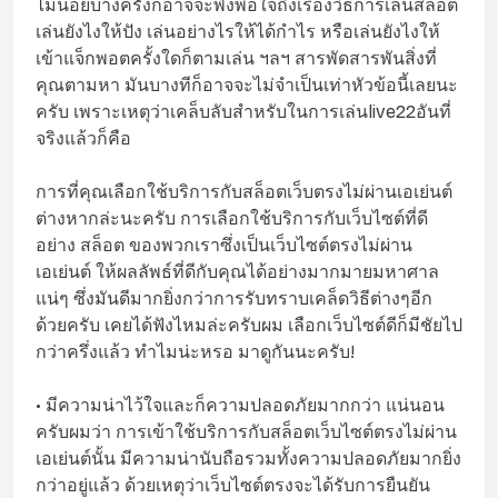
ไม่น้อยบางครั้งก็อาจจะพึงพอใจถึงเรื่องวิธีการเล่นสล็อต
เล่นยังไงให้ปัง เล่นอย่างไรให้ได้กำไร หรือเล่นยังไงให้
เข้าแจ็กพอตครั้งใดก็ตามเล่น ฯลฯ สารพัดสารพันสิ่งที่
คุณตามหา มันบางทีก็อาจจะไม่จำเป็นเท่าหัวข้อนี้เลยนะ
ครับ เพราะเหตุว่าเคล็บลับสำหรับในการเล่นlive22อันที่
จริงแล้วก็คือ
การที่คุณเลือกใช้บริการกับสล็อตเว็บตรงไม่ผ่านเอเย่นต์
ต่างหากล่ะนะครับ การเลือกใช้บริการกับเว็บไซต์ที่ดี
อย่าง สล็อต ของพวกเราซึ่งเป็นเว็บไซต์ตรงไม่ผ่าน
เอเย่นต์ ให้ผลลัพธ์ที่ดีกับคุณได้อย่างมากมายมหาศาล
แน่ๆ ซึ่งมันดีมากยิ่งกว่าการรับทราบเคล็ดวิธีต่างๆอีก
ด้วยครับ เคยได้ฟังไหมล่ะครับผม เลือกเว็บไซต์ดีก็มีชัยไป
กว่าครึ่งแล้ว ทำไมน่ะหรอ มาดูกันนะครับ!
• มีความน่าไว้ใจและก็ความปลอดภัยมากกว่า แน่นอน
ครับผมว่า การเข้าใช้บริการกับสล็อตเว็บไซต์ตรงไม่ผ่าน
เอเย่นต์นั้น มีความน่านับถือรวมทั้งความปลอดภัยมากยิ่ง
กว่าอยู่แล้ว ด้วยเหตุว่าเว็บไซต์ตรงจะได้รับการยืนยัน