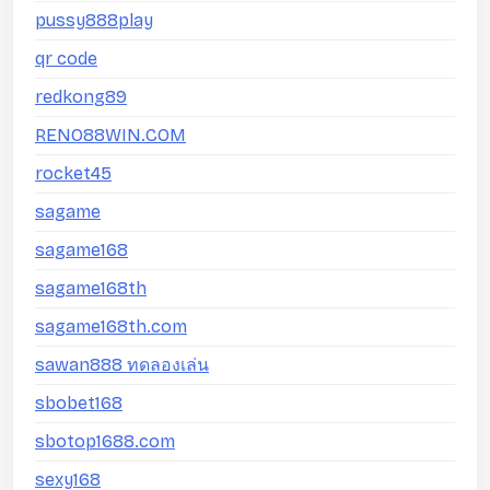
pussy888play
qr code
redkong89
RENO88WIN.COM
rocket45
sagame
sagame168
sagame168th
sagame168th.com
sawan888 ทดลองเล่น
sbobet168
sbotop1688.com
sexy168