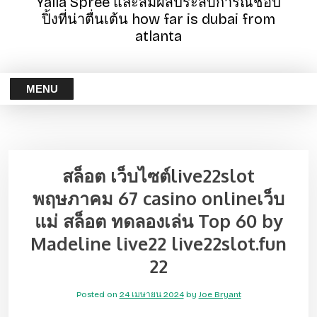
Yalla Spree และสัมผัสประสบการณ์ช้อป
ปิ้งที่น่าตื่นเต้น how far is dubai from
atlanta
MENU
สล็อต เว็บไซต์live22slot
พฤษภาคม 67 casino onlineเว็บ
แม่ สล็อต ทดลองเล่น Top 60 by
Madeline live22 live22slot.fun
22
Posted on
24 เมษายน 2024
by
Joe Bryant