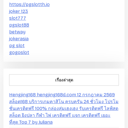
https://pgslotth.io
joker 123
slot777
pgslot88
betway
jokerasia
pg slot
gogoslot
เรื่องล่าสุด
Hengjing168 hengjing168d.com 12 กรกฎาคม 2569
สล็อต168 บริการเกมคาสิโน ครบครัน 24 ชั่วโมง โปรโม
ชั่นเครดิตฟรี 100% กล่องสุ่มเฮงเฮง รับเครดิตฟรี ไลฟ์สด
สล็อต ยิงปลา กีฬา ไพ่ เครดิตฟรี แจก เครดิตฟรี เยอะ
ที่สุด Top 7 by Juliana