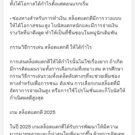
ทั้งได้โอกาสได้กำไรตั้งแต่ตอนแรกเริ่ม
• ช่องทางสำหรับการทำเงิน: สล็อตแตกดีมีการวางแบบ
ให้ได้โอกาสชนะสูง โบนัสแตกหนักและมีการจ่ายเงิน
รางวัลที่น่าดึงดูด ทำให้เป็นที่ชื่นชอบในหมู่นักเดิมพัน
กรรมวิธีการเล่น สล็อตแตกดี ให้ได้กำไร
การเล่นสล็อตแตกดีให้ได้กำไรนั้นไม่ใช่เรื่องยาก ถ้าเกิด
มีการคิดแผนรวมทั้งการเลือกเกมที่เหมาะสม ควรศึกษา
กรรมวิธีการเล่นรวมทั้งเคล็ดลับต่างๆที่จะช่วยเพิ่มช่อง
ทางสำหรับเพื่อการชนะ ดังเช่น การเลือกเกมสล็อตที่มี
อัตราการจ่ายเงินสูง หรือการใช้โปรโมชั่นและก็โบนัสให้
กำเนิดผลดีสูงสุด
เกม สล็อตแตกดี 2025
ในปี 2025 เกมสล็อตแตกดีได้รับการพัฒนาให้มีความ
มากมายหลายและก็น่าสนใจเพิ่มมากขึ้น ด้วยการอัพเดท