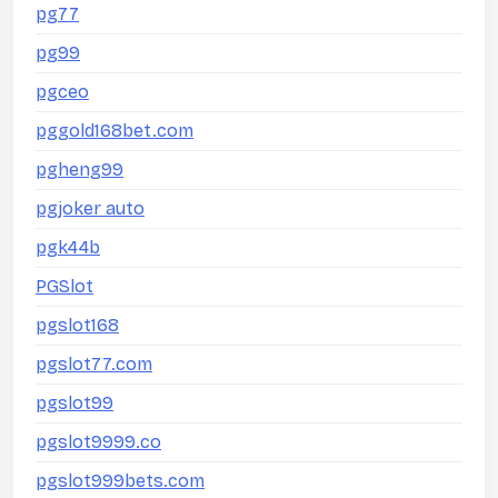
pg77
pg99
pgceo
pggold168bet.com
pgheng99
pgjoker auto
pgk44b
PGSlot
pgslot168
pgslot77.com
pgslot99
pgslot9999.co
pgslot999bets.com