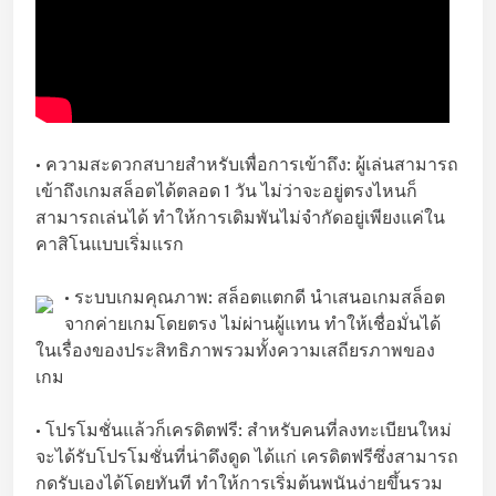
• ความสะดวกสบายสำหรับเพื่อการเข้าถึง: ผู้เล่นสามารถ
เข้าถึงเกมสล็อตได้ตลอด 1 วัน ไม่ว่าจะอยู่ตรงไหนก็
สามารถเล่นได้ ทำให้การเดิมพันไม่จำกัดอยู่เพียงแค่ใน
คาสิโนแบบเริ่มแรก
• ระบบเกมคุณภาพ: สล็อตแตกดี นำเสนอเกมสล็อต
จากค่ายเกมโดยตรง ไม่ผ่านผู้แทน ทำให้เชื่อมั่นได้
ในเรื่องของประสิทธิภาพรวมทั้งความเสถียรภาพของ
เกม
• โปรโมชั่นแล้วก็เครดิตฟรี: สำหรับคนที่ลงทะเบียนใหม่
จะได้รับโปรโมชั่นที่น่าดึงดูด ได้แก่ เครดิตฟรีซึ่งสามารถ
กดรับเองได้โดยทันที ทำให้การเริ่มต้นพนันง่ายขึ้นรวม