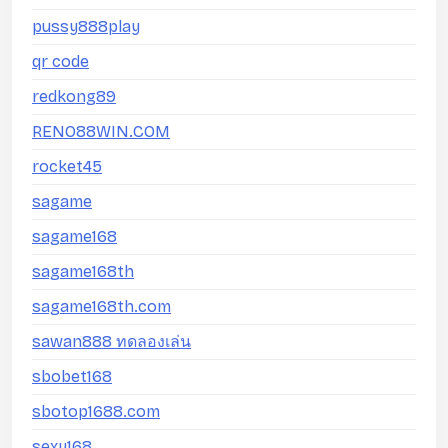
pussy888play
qr code
redkong89
RENO88WIN.COM
rocket45
sagame
sagame168
sagame168th
sagame168th.com
sawan888 ทดลองเล่น
sbobet168
sbotop1688.com
sexy168