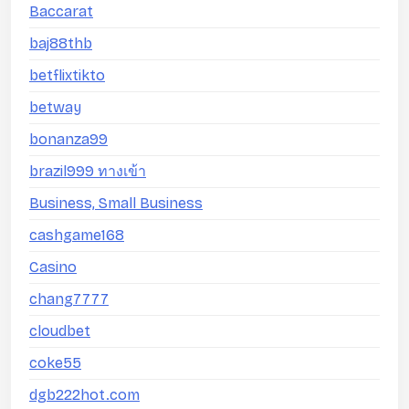
Baccarat
baj88thb
betflixtikto
betway
bonanza99
brazil999 ทางเข้า
Business, Small Business
cashgame168
Casino
chang7777
cloudbet
coke55
dgb222hot.com