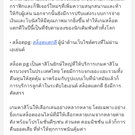
กราฟิกและก็ฟีเจอร์ใหม่ๆที่เพิ่มความสนุกสนานและท้า
ให้กับผู้เล่น นอกจากนั้นยังมีการปรับแต่งระบบการจ่าย
เงินและโบนัสให้มีคุณภาพมากยิ่งขึ้น ทำให้เกมสล็อต
แตกดีในปีนี้เป็นที่จับตามองของนักเดิมพันทั่วทั้งโลก
• สล็อตpg:
สล็อตแตกดี
ผู้นำด้านเว็บไซต์ตรงที่ไม่ผ่าน
เอเย่นต์
สล็อต pg เป็นคาสิโนยักษ์ใหญ่ที่ให้บริการเกมคาสิโน
ครบวงจรในประเทศไทย โดยมีการแจกเยอะแยะรวมทั้ง
คืนทุนให้สุดคุ้ม มาพร้อมกับรูปแบบเว็บที่นำสมัยแล้วก็
การบริการลูกค้าในระดับไฮเอนด์ สล็อตแตกดี ยังมีการ
คัดสรร
เกมคาสิโนให้เลือกเล่นอย่างหลากหลาย โดยเฉพาะอย่าง
ยิ่งเกมสล็อตออนไลน์ที่มีให้เลือกหลายเกมจากหลายค่าย
ดัง พร้อมโปรโมชั่นดีๆเช่น ส่วนลด คอมมิชชั่น แล้วก็การ
คืนยอดเสีย ที่ทำให้ทุกการพนันคุ้มค่า