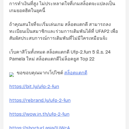
การทำเงินที่สูง ไม่ประหลาดใจที่เกมสล็อตจะแปลงเป็น
เกมยอดฮิตในยุคนี้
ถ้าคุณสนใจที่จะเริ่มเล่นเกม สล็อตแตกดี สามารถลง
ทะเบียนเป็นสมาชิกและร่วมการเดิมพันได้ที่ UFAP2 เพื่อ
สัมผัสประสบการณ์การเดิมพันที่ไม่มีใครเหมือนจ้ะ
เว็บคาสิโนทั้งหมด สล็อตแตกดี Ufp-2.fun 5 มิ.ย. 24
Pamela ใหม่ สล็อตแตกดีไม่ล็อคยูส Top 22
ขอขอบคุณมากเว็ปไซต์
สล็อตแตกดี
https://bit.ly/ufp-2-fun
https://rebrand.ly/ufp-2-fun
https://wow.in.th/ufp-2-fun
https://shorturl.asia/1UWcA