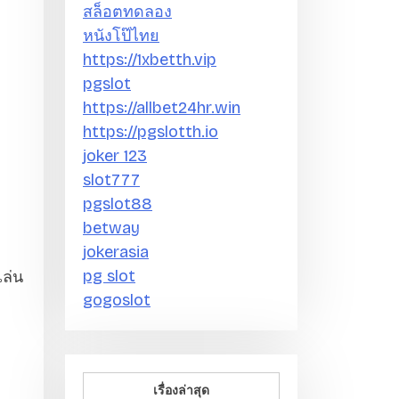
สล็อตทดลอง
หนังโป๊ไทย
https://1xbetth.vip
pgslot
https://allbet24hr.win
https://pgslotth.io
joker 123
slot777
pgslot88
betway
jokerasia
pg slot
เล่น
gogoslot
เรื่องล่าสุด