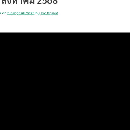
 สิงหาคม 2568
d on
9 กรกฎาคม 2025
by
Joe Bryant