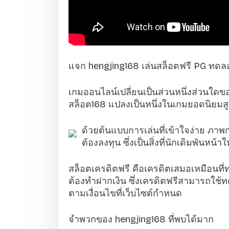
แจก hengjing168 เล่นสล็อตฟรี PG ทดลอง
เกมออนไลน์เปลี่ยนเป็นส่วนหนึ่งส่วนใ
สล็อต168 แปลงเป็นหนึ่งในเกมยอดนิยมสู
ด้วยต้นแบบการเล่นที่เข้าใจง่าย ภา
ต้องลงทุน ซึ่งเป็นสิ่งที่นักเดิมพันห
สล็อตเครดิตฟรี คือเครดิตเสมอเหมือนที่
ต้องทำฝากเงิน ซึ่งเครดิตฟรีสามารถใช้
ตามเงื่อนไขที่เว็บไซต์กำหนด
จำพวกของ hengjing168 ที่พบได้มาก