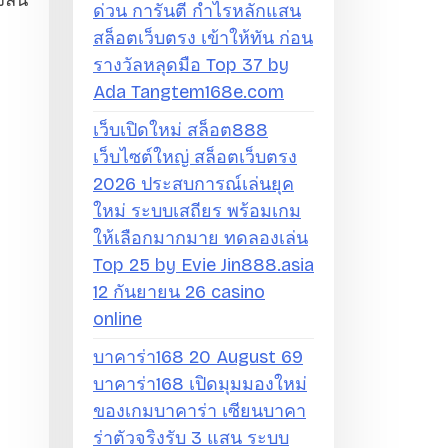
ด่วน การันตี กำไรหลักแสน
สล็อตเว็บตรง เข้าให้ทัน ก่อน
รางวัลหลุดมือ Top 37 by
Ada Tangtem168e.com
เว็บเปิดใหม่ สล็อต888
เว็บไซต์ใหญ่ สล็อตเว็บตรง
2026 ประสบการณ์เล่นยุค
ใหม่ ระบบเสถียร พร้อมเกม
ให้เลือกมากมาย ทดลองเล่น
Top 25 by Evie Jin888.asia
12 กันยายน 26 casino
online
บาคาร่า168 20 August 69
บาคาร่า168 เปิดมุมมองใหม่
ของเกมบาคาร่า เซียนบาคา
ร่าตัวจริงรับ 3 แสน ระบบ