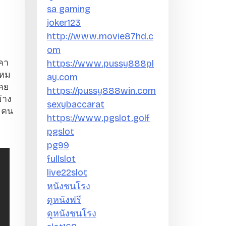
บ
sa gaming
:
joker123
http://www.movie87hd.c
om
าคา
https://www.pussy888pl
ไหม
ay.com
เคย
https://pussy888win.com
่าง
sexybaccarat
0 คน
https://www.pgslot.golf
pgslot
pg99
fullslot
live22slot
หนังชนโรง
ดูหนังฟรี
ดูหนังชนโรง