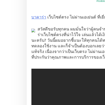
Poste
บาคาร่า
เว็บไซต์ตรง ไม่ผ่านเอเย่นต์ ที่เย
สวัสดีขอรับทุกคน ผมมั่นใจว่าผู้คนจำ
ร่าเว็บไซต์ตรงที่น่าไว้ใจ เล่นแล้วได้เ
นะครับ? วันนี้ผมอยากชี้แนะให้ทุกคนได้
ทดลองใช้งาน และก็จำเป็นต้องบอกเลยว่า ตร
แท้จริง เนื่องจากว่าเป็นเว็บตรง ไม่ผ่าน
ที่ประกันว่าคุณภาพและการบริการของเว็บ