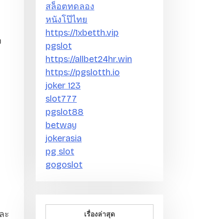
สล็อตทดลอง
หนังโป๊ไทย
https://1xbetth.vip
ง
pgslot
https://allbet24hr.win
https://pgslotth.io
joker 123
slot777
pgslot88
betway
jokerasia
pg slot
gogoslot
และ
เรื่องล่าสุด