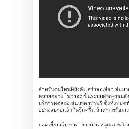
สำหรับคนไหนที่ยังลังเลว่าจะเลือกเล่นบา
หลายอย่าง ไม่ว่าจะเป็นระบบฝาก-ถอนอัตโน
บริการทดลองเล่นบาคาร่าฟรี ซึ่งทั้งหมดท
อย่างสบายแล้วก็ครึกครื้น ถ้าหากพร้อมแล
ยอดเยี่ยมเว็บ บาคาร่า รับรองคุณภาพโด