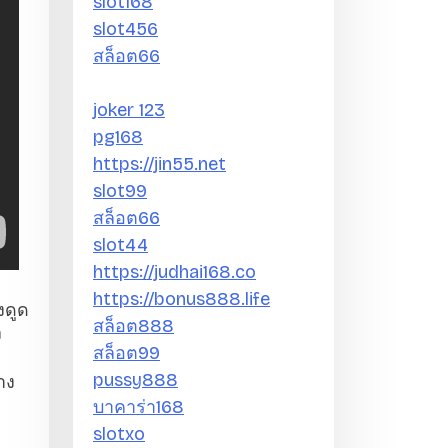
slot168
slot456
สล็อต66
joker 123
pg168
https://jin55.net
slot99
สล็อต66
slot44
https://judhai168.co
https://bonus888.life
งดูด
สล็อต888
ง
สล็อต99
pussy888
าง
บาคาร่า168
slotxo