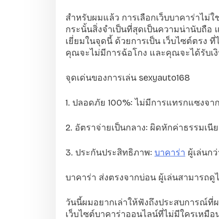
สำหรับผมแล้ว การเลือกเว็บบาคาร่าไม่ใช่แ
กระนั้นสิ่งจำเป็นที่สุดเป็นความน่านับถ
เยี่ยมในจุดนี้ ด้วยการเป็น เว็บไซต์ตรง ที
คุณจะไม่มีการฉ้อโกง และคุณจะได้รับเง
จุดเด่นของการเล่น sexyauto168
1. ปลอดภัย 100%: ไม่มีการแทรกแซงจาก
2. อัตราจ่ายเป็นกลาง: ผิดหักค่าธรรมเนี
3. ประกันประสิทธิภาพ:
บาคาร่า
ผู้เล่นก
บาคาร่า ส่งตรงจากบ่อน ผู้เล่นสามารถดูไพ่
วันนี้ผมอยากเล่าให้ฟังถึงประสบการณ์ที่
เว็บไซต์บาคาร่าออนไลน์ที่ไม่มีใครเหมือ