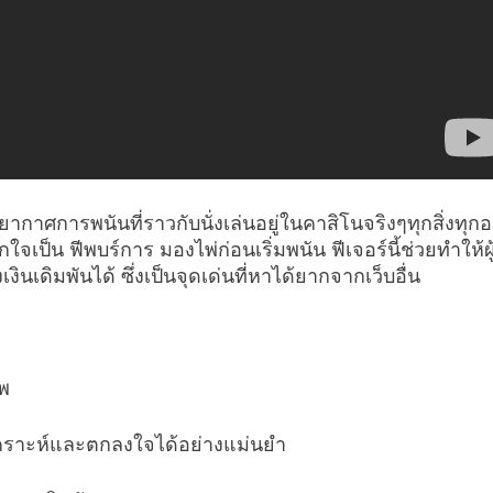
ากาศการพนันที่ราวกับนั่งเล่นอยู่ในคาสิโนจริงๆทุกสิ่งทุกอ
จเป็น ฟีพบร์การ มองไพ่ก่อนเริ่มพนัน ฟีเจอร์นี้ช่วยทำให้ผู
เดิมพันได้ ซึ่งเป็นจุดเด่นที่หาได้ยากจากเว็บอื่น
าพ
เคราะห์และตกลงใจได้อย่างแม่นยำ