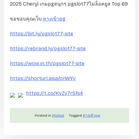
2025 Cheryl เกมpgสนุกๆ pgslot77ไม่ล็อคยูส Top 69
ขอขอบคุณเว็บ
ทางเข้าpg
https://bit.ly/pgslot77-site
https://rebrand.ly/pgslot77-site
https://wow.in.th/pgslot77-site
https://shorturl.asia/onWYv
https://t.co/KvZv7rSfs4
Posted in
PGSlot
Tagged
ทางเข้าpg