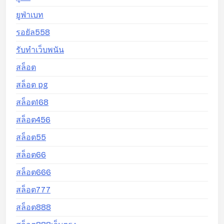
ยูฟ่าเบท
รอยัล558
รับทำเว็บพนัน
สล็อต
สล็อต pg
สล็อต168
สล็อต456
สล็อต55
สล็อต66
สล็อต666
สล็อต777
สล็อต888