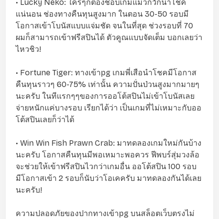
• Lucky Neko: ใครๆก็ต้องชอบเกมแมวกวักนำโชค
แน่นอน ช่องทางคืนทุนสูงมาก ในตอน 30-50 รอบมี
โอกาสเข้าโบนัสแบบแจ่มชัด จนในที่สุด ช่วงรอบที่ 70
ผมก็สามารถเข้าฟรีสปินได้ ตัวคูณแบบจัดเต็ม บอกเลยว่า
ไหวชิว!
• Fortune Tiger: ทางเข้าpg เกมพี่เสือนำโชคมีโอกาส
คืนทุนราวๆ 60-75% เท่านั้น ความปั่นป่วนสูงมากมายๆ
นะครับ ในทีแรกๆๆของการออโต้สปินไม่เข้าโบนัสเลย
จ่ายหนักแค่บางรอบ เรียกได้ว่า เป็นเกมที่ไม่เหมาะกับออ
โต้สปินเลยก็ว่าได้
• Win Win Fish Prawn Crab: มาทดลองเกมใหม่กันบ้าง
นะครับ โอกาสคืนทุนมีพอเหมาะพอควร ฟีพบร์สุ่มวงล้อ
จะช่วยให้เข้าฟรีสปินไวกว่าเกมอื่น ออโต้สปิน 100 รอบ
มีโอกาสเข้า 2 รอบก็นับว่าโอเคครับ มาทดลองกันได้เลย
นะครับ!
ความปลอดภัยของปากทางเข้าpg บนสล็อตเว็บตรงไม่