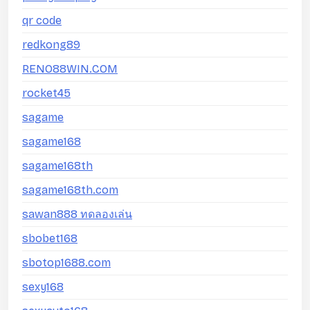
qr code
redkong89
RENO88WIN.COM
rocket45
sagame
sagame168
sagame168th
sagame168th.com
sawan888 ทดลองเล่น
sbobet168
sbotop1688.com
sexy168