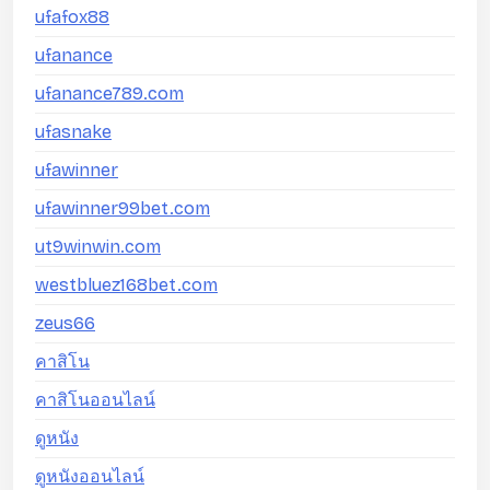
ufafox88
ufanance
ufanance789.com
ufasnake
ufawinner
ufawinner99bet.com
ut9winwin.com
westbluez168bet.com
zeus66
คาสิโน
คาสิโนออนไลน์
ดูหนัง
ดูหนังออนไลน์