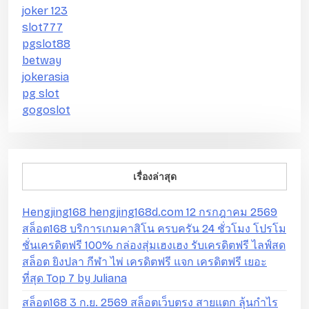
joker 123
slot777
pgslot88
betway
jokerasia
pg slot
gogoslot
เรื่องล่าสุด
Hengjing168 hengjing168d.com 12 กรกฎาคม 2569
สล็อต168 บริการเกมคาสิโน ครบครัน 24 ชั่วโมง โปรโม
ชั่นเครดิตฟรี 100% กล่องสุ่มเฮงเฮง รับเครดิตฟรี ไลฟ์สด
สล็อต ยิงปลา กีฬา ไพ่ เครดิตฟรี แจก เครดิตฟรี เยอะ
ที่สุด Top 7 by Juliana
สล็อต168 3 ก.ย. 2569 สล็อตเว็บตรง สายแตก ลุ้นกำไร