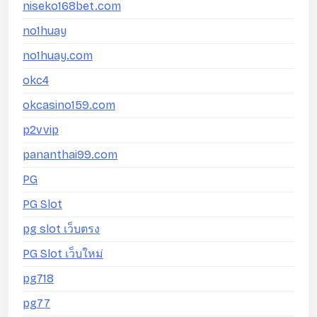
niseko168bet.com
no1huay
no1huay.com
okc4
okcasino159.com
p2vvip
pananthai99.com
PG
PG Slot
pg slot เว็บตรง
PG Slot เว็บใหม่
pg718
pg77