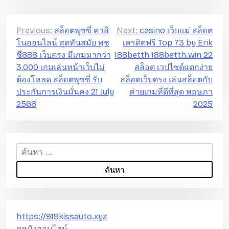
แ
Previous:
สล็อตพุซซี่ คาสิ
Next:
casino เว็บแม่ สล็อต
โนออนไลน์ สุดทันสมัย พุช
เครดิตฟรี Top 73 by Erik
น
ชี่888 เว็บตรง มีเกมมากว่า
188betth 188betth.win 22
ะ
3,000 เกมเล่นหน้าเว็บไม่
สล็อต เวปไซต์แตกง่าย
แ
ต้องโหลด สล็อตพุซซี่ รับ
สล็อตเว็บตรง เล่นสล็อตกับ
ประกันการเงินมั่นคง 21 July
ค่ายเกมที่ดีที่สุด พฤษภา
น
2568
2025
ว
เ
รื่
ค้
อ
น
ห
ง
า
สำ
ห
https://918kissauto.xyz
รั
ดูหนังออนไลน์