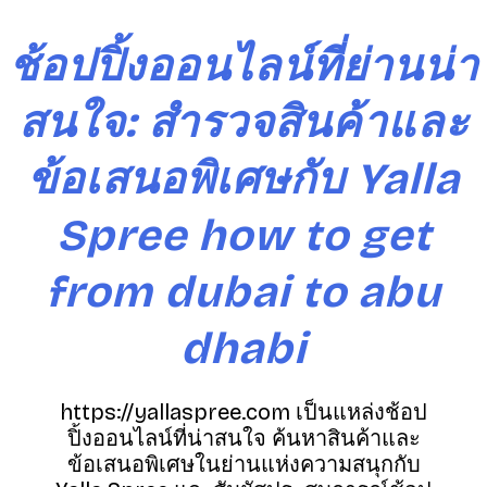
S
k
ช้อปปิ้งออนไลน์ที่ย่านน่า
i
p
สนใจ: สำรวจสินค้าและ
t
o
ข้อเสนอพิเศษกับ Yalla
c
o
n
Spree how to get
t
e
from dubai to abu
n
t
dhabi
https://yallaspree.com เป็นแหล่งช้อป
ปิ้งออนไลน์ที่น่าสนใจ ค้นหาสินค้าและ
ข้อเสนอพิเศษในย่านแห่งความสนุกกับ