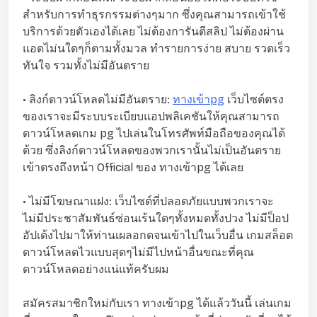
สำหรับการทำธุรกรรมต่างๆมาก ซึ่งคุณสามารถเข้าใช้
บริการด้วยตัวเองได้เลย ไม่ต้องการันตีสลิป ไม่ต้องผ่าน
แอดไม่นใดๆก็ตามทั้งมวล ทำรายการง่าย สบาย รวดเร็ว
ทันใจ รวมทั้งไม่มีอันตราย
• ลิงก์ดาวน์โหลดไม่มีอันตราย:
ทางเข้าpg
เว็บไซต์ตรง
ของเราจะมีระบบระเบียบแอปพลิเคชันให้คุณสามารถ
ดาวน์โหลดเกม pg ไปเล่นในโทรศัพท์มือถือของคุณได้
ด้วย ซึ่งลิงก์ดาวน์โหลดของพวกเรานั้นไม่เป็นอันตราย
เข้าตรงถึงหน้า Official ของ ทางเข้าpg ได้เลย
• ไม่มีโฆษณาแฝง: เว็บไซต์ที่ปลอดภัยแบบพวกเราจะ
ไม่มีประชาสัมพันธ์ซ่อนเร้นใดๆทั้งหมดทั้งปวง ไม่มีป็อป
อัปเด้งไปมาให้ท่านเผลอกดจนเข้าไปในเว็บอื่น เกมสล็อต
ดาวน์โหลดไวแบบสุดๆไม่มีไปหน้าอื่นขณะที่คุณ
ดาวน์โหลดอย่างแน่แท้ครับผม
สมัครสมาชิกใหม่กับเรา ทางเข้าpg ได้แล้ววันนี้ เล่นเกม