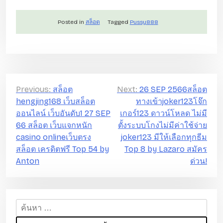
Posted in
สล็อต
Tagged
Pussy888
แ
Previous:
สล็อต
Next:
26 SEP 2566สล็อต
hengjing168 เว็บสล็อต
ทางเข้าjoker123โจ๊ก
น
ออนไลน์ เว็บอันดับ1 27 SEP
เกอร์123 ดาวน์โหลด ไม่มี
ะ
66 สล็อต เว็บแจกหนัก
ตั้งระบบโกงไม่มีค่าใช้จ่าย
แ
casino onlineเว็บตรง
joker123 มีให้เลือกทุกธีม
สล็อต เครดิตฟรี Top 54 by
Top 8 by Lazaro สมัคร
น
Anton
ด่วน!
ว
เ
รื่
ค้
อ
น