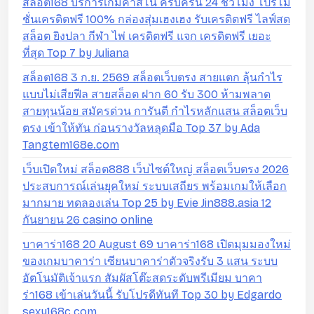
สล็อต168 บริการเกมคาสิโน ครบครัน 24 ชั่วโมง โปรโม
ชั่นเครดิตฟรี 100% กล่องสุ่มเฮงเฮง รับเครดิตฟรี ไลฟ์สด
สล็อต ยิงปลา กีฬา ไพ่ เครดิตฟรี แจก เครดิตฟรี เยอะ
ที่สุด Top 7 by Juliana
สล็อต168 3 ก.ย. 2569 สล็อตเว็บตรง สายแตก ลุ้นกำไร
แบบไม่เสียฟีล สายสล็อต ฝาก 60 รับ 300 ห้ามพลาด
สายทุนน้อย สมัครด่วน การันตี กำไรหลักแสน สล็อตเว็บ
ตรง เข้าให้ทัน ก่อนรางวัลหลุดมือ Top 37 by Ada
Tangtem168e.com
เว็บเปิดใหม่ สล็อต888 เว็บไซต์ใหญ่ สล็อตเว็บตรง 2026
ประสบการณ์เล่นยุคใหม่ ระบบเสถียร พร้อมเกมให้เลือก
มากมาย ทดลองเล่น Top 25 by Evie Jin888.asia 12
กันยายน 26 casino online
บาคาร่า168 20 August 69 บาคาร่า168 เปิดมุมมองใหม่
ของเกมบาคาร่า เซียนบาคาร่าตัวจริงรับ 3 แสน ระบบ
อัตโนมัติเจ้าแรก สัมผัสโต๊ะสดระดับพรีเมียม บาคา
ร่า168 เข้าเล่นวันนี้ รับโปรดีทันที Top 30 by Edgardo
sexy168c.com