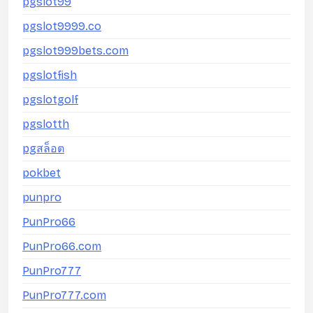
pgslot99
pgslot9999.co
pgslot999bets.com
pgslotfish
pgslotgolf
pgslotth
pgสล็อต
pokbet
punpro
PunPro66
PunPro66.com
PunPro777
PunPro777.com