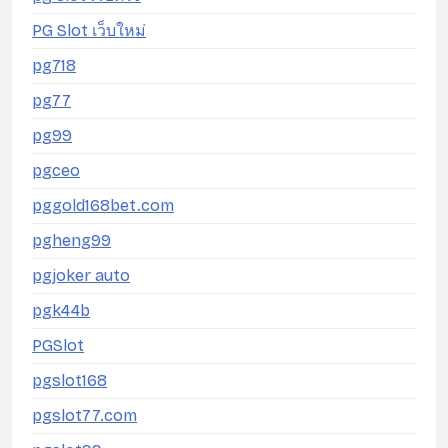
PG Slot เว็บใหม่
pg718
pg77
pg99
pgceo
pggold168bet.com
pgheng99
pgjoker auto
pgk44b
PGSlot
pgslot168
pgslot77.com