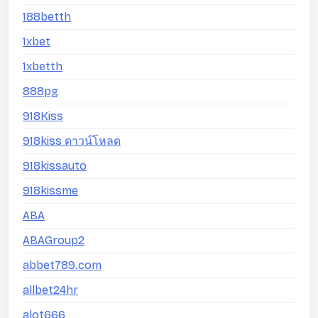
188betth
1xbet
1xbetth
888pg
918Kiss
918kiss ดาวน์โหลด
918kissauto
918kissme
ABA
ABAGroup2
abbet789.com
allbet24hr
alot666