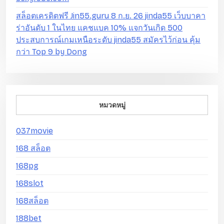
สล็อตเครดิตฟรี Jin55.guru 8 ก.ย. 26 jinda55 เว็บบาคา
ร่าอันดับ 1 ในไทย แคชแบค 10% แจกวันเกิด 500
ประสบการณ์เกมเหนือระดับ jinda55 สมัครไว้ก่อน คุ้ม
กว่า Top 9 by Dong
หมวดหมู่
037movie
168 สล็อต
168pg
168slot
168สล็อต
188bet