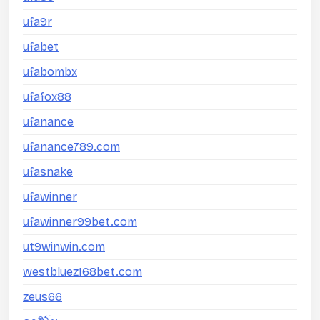
ufa9r
ufabet
ufabombx
ufafox88
ufanance
ufanance789.com
ufasnake
ufawinner
ufawinner99bet.com
ut9winwin.com
westbluez168bet.com
zeus66