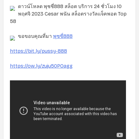
ดาวน์โหลด พุชชี่888 สล็อต บริการ 24 ชั่วโมง 10
พฤศจิ 2023 Cesar พนัน สล็อตรางวัลแจ็คพอต Top
58
ขอขอบคุณที่มา
พุซซี่888
https://bit.ly/pussy-888
https://ow.ly/zuju50POagg