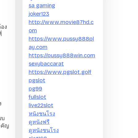
บ
sa gaming
:
joker123
http://www.movie87hd.c
ต้อง
om
่
https://www.pussy888pl
ay.com
https://pussy888win.com
sexybaccarat
https://www.pgslot.golf
pgslot
pg99
fullslot
ง
live22slot
หนังชนโรง
บบ
ดูหนังฟรี
ำคัญ
ดูหนังชนโรง