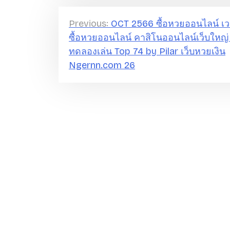
แ
Previous:
OCT 2566 ซื้อหวยออนไลน์ เว
ซื้อหวยออนไลน์ คาสิโนออนไลน์เว็บใหญ่
น
ทดลองเล่น Top 74 by Pilar เว็บหวยเงิน
ะ
Ngernn.com 26
แ
น
ว
เ
รื่
อ
ง