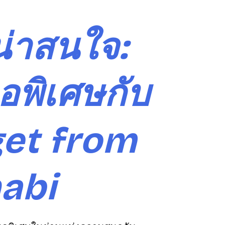
น่าสนใจ:
อพิเศษกับ
get from
habi