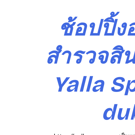
S
k
ช้อปปิ้ง
i
p
t
o
สำรวจสิน
c
o
n
Yalla S
t
e
n
t
dub