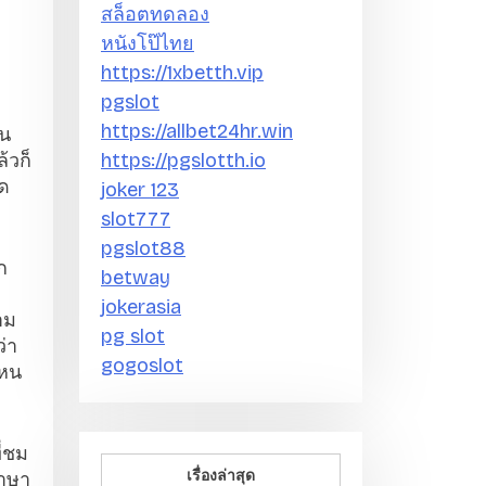
สล็อตทดลอง
หนังโป๊ไทย
https://1xbetth.vip
pgslot
https://allbet24hr.win
าน
้วก็
https://pgslotth.io
ุด
joker 123
slot777
pgslot88
ก
betway
jokerasia
าม
pg slot
ว่า
gogoslot
ไหน
ี่ชม
เรื่องล่าสุด
ภาษา