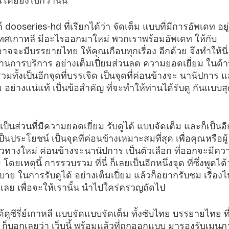
โดยยิ่งไปกว่านั้น
์ dooseries-hd ที่เรียกได้ว่า จัดเต็ม แบบที่มีการอัพเดท อยู่
ประเทศเกาหลี มีอะไรออกมาใหม่ พวกเราพร้อมอัพเดท ให้กับ
จจะมีบรรยายไทย ให้คุณเกือบทุกเรื่อง อีกด้วย จึงทำให้นี่
ด้านการบริการ อย่างเต็มเปี่ยมส่วนลด ความยอดเยี่ยม ในด้
ทั้งเป็นอีกจุดที่บรรเจิด เป็นจุดที่ค่อนข้างจะ นานัปการ แล
ย่างแน่แท้ เป็นข้อสำคัญ ที่จะทำให้ท่านได้รับดู กันแบบส
ป็นส่วนที่มีความยอดเยี่ยม รับดูได้ แบบจัดเต็ม และก็เป็นอี
เป็นประโยชน์ เป็นจุดที่ค่อนข้างเหมาะสมที่สุด เพื่อคุณหรือผู้
นวทางใหม่ ค่อนข้างจะนานัปการ เป็นตัวเลือก ที่ออกจะมีคว
ยเหตุนี้ การรวบรวม ที่นี่ ก็เลยเป็นอีกหนึ่งจุด ที่ซึ่งพูดได้
ย ในการรับดูได้ อย่างเต็มเปี่ยม แล้วก็อยากรับชม เรื่อง
้เลย เพื่อจะให้เรานั้น นำไปใคร่ครวญถัดไป
ดูซีรี่ย์เกาหลี แบบจัดแบบจัดเต็ม ทั้งซับไทย บรรยายไทย ท
d ก็บอกเลยว่า เว็บนี้ พร้อมแล้วที่ถูกออกแบบ มารองรับเมนู