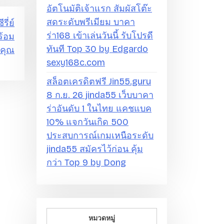
อัตโนมัติเจ้าแรก สัมผัสโต๊ะ
สดระดับพรีเมียม บาคา
รี่ย์
ร่า168 เข้าเล่นวันนี้ รับโปรดี
ร้อม
ทันที Top 30 by Edgardo
งคุณ
sexy168c.com
สล็อตเครดิตฟรี Jin55.guru
8 ก.ย. 26 jinda55 เว็บบาคา
ร่าอันดับ 1 ในไทย แคชแบค
10% แจกวันเกิด 500
ประสบการณ์เกมเหนือระดับ
jinda55 สมัครไว้ก่อน คุ้ม
กว่า Top 9 by Dong
หมวดหมู่