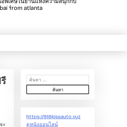
สนอพิเศษในย่านแห่งความสนุกกับ
ubai from atlanta
รี
ค้
น
ห
า
สำ
ห
https://918kissauto.xyz
รั
าจะ
ดูหนังออนไลน์