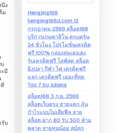
นึ่ง
ต็ม
Hengjing168
hengjing168d.com 12
กรกฎาคม 2569 สล็อต168
บริการเกมคาสิโน ครบครัน
24 ชั่วโมง โปรโมชั่นเครดิต
ฟรี 100% กล่องสุ่มเฮงเฮง
ม
รับเครดิตฟรี ไลฟ์สด สล็อต
บบ
ยิงปลา กีฬา ไพ่ เครดิตฟรี
จะมี
แจก เครดิตฟรี เยอะที่สุด
ณ
Top 7 by Juliana
ี่
สล็อต168 3 ก.ย. 2569
สล็อตเว็บตรง สายแตก ลุ้น
กำไรแบบไม่เสียฟีล สาย
สล็อต ฝาก 60 รับ 300 ห้าม
รรับ
พลาด สายทุนน้อย สมัคร