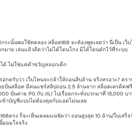
้กระนั้นพอใช้ทดลอง สล็อต168 จะต้องพูดเลยว่า นี่เป็น เว็บ
ากมาย เล่นแล้วคิดว่าไม่ได้โดนโกง มิได้โดนดักไว้ที่ระบบ
อนได้ ไม่ใช่แค่คำขวัญหลอกเด็ก
หรอกครับว่า เว็บไหนจะกล้าให้ถอนสิบล้าน จริงหรอวะ? ตรา
ยปั่นสล็อต มีคนแชร์สลิปถอน 2.5 ล้านจาก สล็อตเครดิตฟร
0 ปั่นค่าย PG กับ JILI ไปเรื่อยกระทั่งบวกมาที่ 15,000 บา
เข้าบัญชีแบบไม่ต้องคุยกับแอดไม่นเลย
168ตรง ก็จะเห็นเคลมแน่ชัดว่า ถอนสูงสุด 10 ล้าน/ใบเสร็จร
นนี้ยอมใจจริง