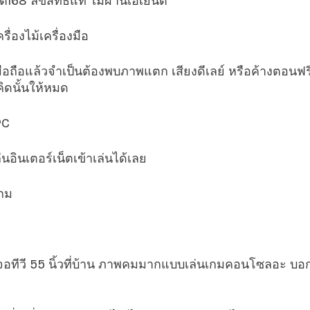
68 ลิขสิทธิ์แท้ ไม่ผ่านเอเย่นต์
ื่องไม้เครื่องมือ
มือถือแล้วจำเป็นต้องพบภาพแตก เสียงดีเลย์ หรือค้างตอนฟร
ิดนั้นให้หมด
PC
อินเตอร์เน็ตเข้าเล่นได้เลย
เกม
จอทีวี 55 นิ้วที่บ้าน ภาพคมมากแบบเล่นเกมคอนโซลอะ บอ