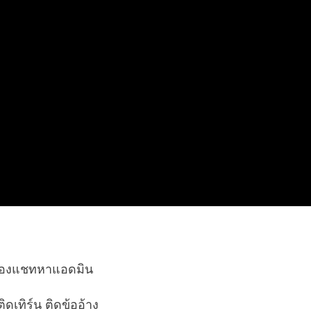
ำต้องแชทหาแอดมิน
ดเทิร์น ติดข้ออ้าง