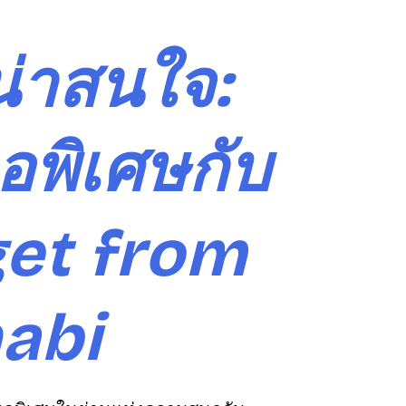
น่าสนใจ:
อพิเศษกับ
get from
habi