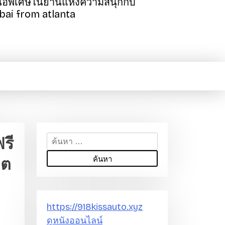
สนอพิเศษในย่านแห่งความสนุกกับ
ubai from atlanta
รี
ค้
น
อต
ห
า
สำ
ห
https://918kissauto.xyz
รั
ดูหนังออนไลน์